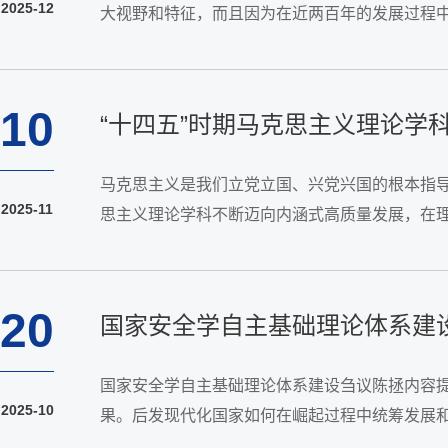
2025-12
大视野和特征，而且因为在近两百年的发展过程
泥于书斋的思辨，而是与现实的革命活动和社会建
10
“十四五”时期马克思主义理论学
马克思主义是我们立党立国、兴党兴国的根本指导
2025-11
思主义理论学科不断迈向内涵式高质量发展，在
力，不断为“马克思主义行”和“中国化时代化的马
20
国家安全学自主基础理论体系建
国家安全学自主基础理论体系建设刍议陈拯内容
2025-10
果。后发现代化国家如何在崛起过程中统筹发展
界应统合规范性与实证性研究，在比较视野下提炼