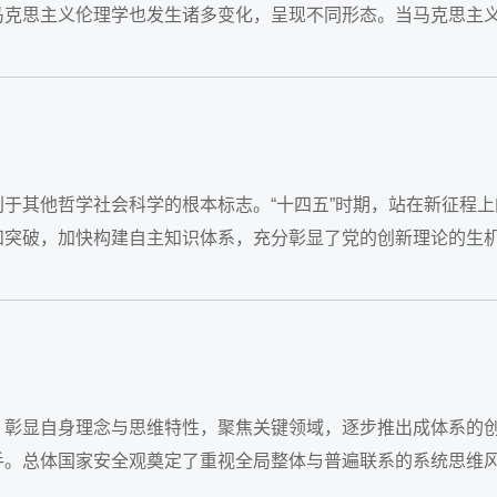
马克思主义伦理学也发生诸多变化，呈现不同形态。当马克思主
现为更加务实、...
于其他哲学社会科学的根本标志。“十四五”时期，站在新征程上
和突破，加快构建自主知识体系，充分彰显了党的创新理论的生
化软实力，...
，彰显自身理念与思维特性，聚焦关键领域，逐步推出成体系的
手。总体国家安全观奠定了重视全局整体与普遍联系的系统思维