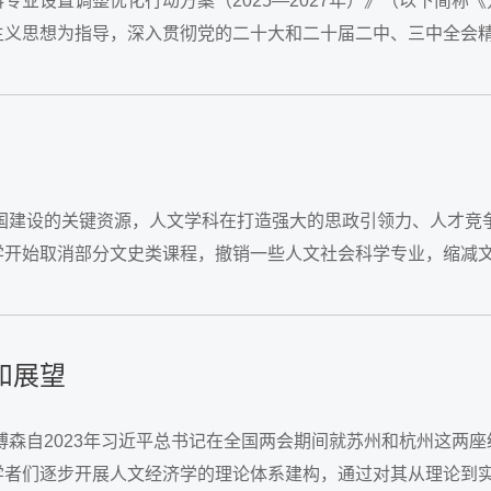
专业设置调整优化行动方案（2025—2027年）》（以下简
义思想为指导，深入贯彻党的二十大和二十届二中、三中全会精
后破，协同联动、试点先行，建立健全科技发展、...
强国建设的关键资源，人文学科在打造强大的思政引领力、人才竞
学开始取消部分文史类课程，撤销一些人文社会科学专业，缩减
这是值得认真思考的问题。文科的内在困境从大学文科面临的挑战
和展望
博森自2023年习近平总书记在全国两会期间就苏州和杭州这两座
学者们逐步开展人文经济学的理论体系建构，通过对其从理论到