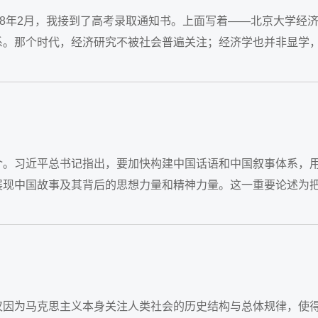
78年2月，我接到了高考录取通知书。上面写着——北京大学经
系。那个时代，经济研究不被社会普遍关注；经济学也并非显学
支支吾吾地说：“经济学可能是学打算盘的。...
介。习近平总书记指出，要加快构建中国话语和中国叙事体系，
展现中国故事及其背后的思想力量和精神力量。这一重要论述为
能够自我阐释同时能够他释的话语体系，...
仅因为马克思主义本身关注人类社会的历史结构与总体规律，使