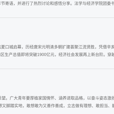
年节寄语，并进行了热烈讨论和感悟分享。法学与经济学院团委
筑夏口城启幕，历经唐宋元明清多朝扩建荟聚江流贤胜，凭借辛
地区生产总值即将突破1900亿元，经济社会发展再上新台阶。穿
孕育希望。广大青年要厚植家国情怀、涵养进取品格，以奋斗姿态激
梦想又脚踏实地，敢想敢为又善作善成，立志做有理想、敢担当、