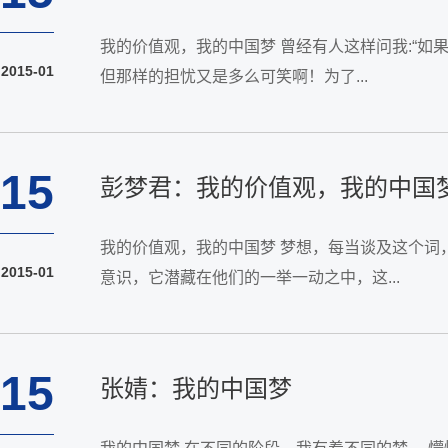
我的价值观，我的中国梦 曾经有人这样问我:“如果你碰到老人摔倒，你还会去扶吗?”我没有犹豫只说了句“会”，然后是周围两人的唏嘘。他们害怕如果这是骗局，他们会蒙受许多损失。
2015-01
但那样的担忧又是多么可笑啊！为了...
15
彭梦君：我的价值观，我的中国
我的价值观，我的中国梦 梦想，每当谈及这个词，便会觉得抽象和迷茫。但是，你我都深深地明白，一个拥有梦想的人，这是扎根在他们灵魂深处的东西。它是一种挥之不去的感觉和潜
2015-01
意识，它潜藏在他们的一举一动之中，这...
15
张婧：我的中国梦