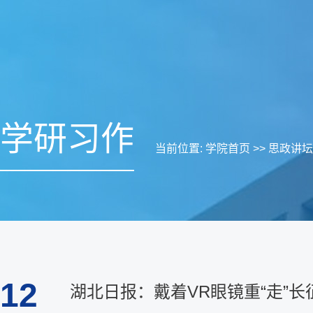
学研习作
当前位置:
学院首页
>>
思政讲坛
12
湖北日报：戴着VR眼镜重“走”