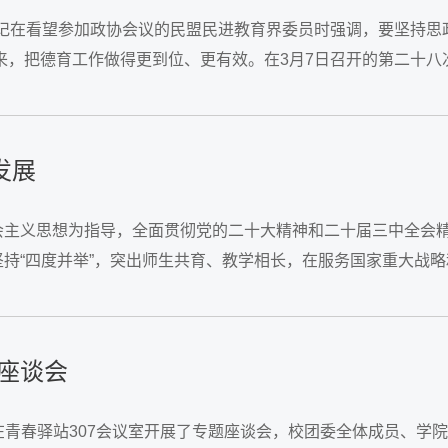
书记在看望参加政协会议的民盟民进教育界委员时强调，要坚持思
起来，把德育工作做得更到位、更有效。在3月7日召开的第二十八
...
发展
会主义思想为指导，全面贯彻党的二十大精神和二十届三中全会
持“四度并举”，突出师生共育、教学相长，在服务国家重大战略
员在地方基层理论武装方面开展了大量的工作，...
座谈会
在青春驿站307会议室开展了专题座谈会，校团委全体成员、学