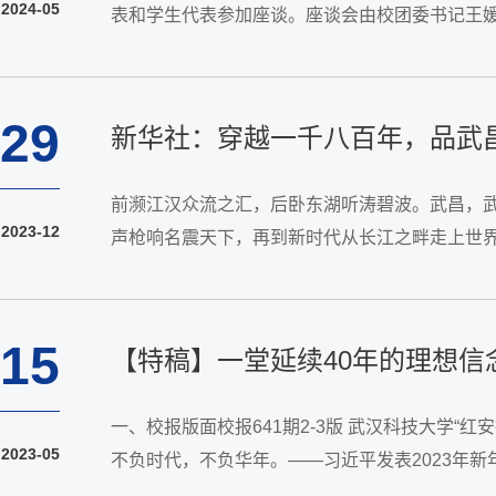
2024-05
表和学生代表参加座谈。座谈会由校团委书记王
喜说：“作为学院团委书记，我将牢记习近平总书记
29
新华社：穿越一千八百年，品武昌
前濒江汉众流之汇，后卧东湖听涛碧波。武昌，
2023-12
声枪响名震天下，再到新时代从长江之畔走上世界舞
桑、品味平凡烟火，记者近日走进武昌，寻迹它的
15
【特稿】一堂延续40年的理想信
一、校报版面校报641期2-3版 武汉科技大学
2023-05
不负时代，不负华年。——习近平发表2023年
肯奋斗的新时代好青年，让青春在全面建设社会主