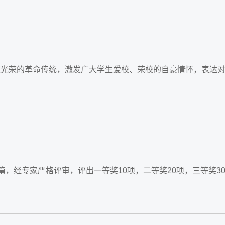
学校光荣的革命传统，激发广大学生爱校、荣校的自豪情怀，表达
7篇，经专家严格评审，评出一等奖10项，二等奖20项，三等奖3