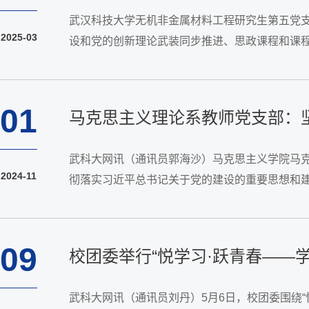
武汉科技大学无机非金属材料工程研究生第五党支
2025-03
设和党的创新理论武装同步推进、思政课程和课程
高校党的建设工作会上，华中师范大学、武汉科技
01
马克思主义理论系教师党支部：坚
武科大网讯（通讯员郭海沙）马克思主义学院马
2024-11
彻落实习近平总书记关于党的建设的重要思想和建
经济社会高质量发展中积极作为、奉献智慧和力量
09
校团委举行“悦学习·跃青春——
武科大网讯（通讯员刘丹）5月6日，校团委围绕