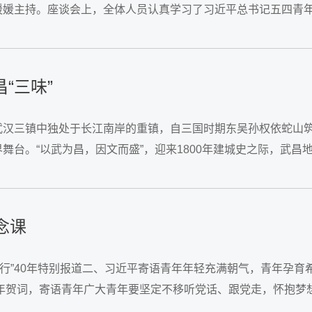
媛媛主持。座谈会上，全体人员认真学习了习近平总书记五四青
对青年工作的殷切嘱托，用青春守护青春，...
“三味”
武汉三镇中独处于长江南岸的重镇，自三国时期东吴孙权依蛇山
台。“以武为昌，因文而盛”，迎来1800年建城史之际，武昌
历史荣光和内生力量，感受奋楫向前的澎湃之势和跃动之姿。...
念课
“红安行”40年特别报道二、习近平寄语青年年轻充满朝气，青年
新年贺词，寄语青年广大青年要坚定不移听党话、跟党走，怀抱
义现代化国家的火热实践中绽放绚丽之花。...