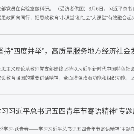
部党员在实验室做科研。 （受访者供图）3月6日，习近平总
思政同向同行，把思政教育“小课堂”和社会“大课堂”有效融合
大学、长江大学、武汉职业技术学院和武昌首义学院作典型发言，
持“四度并举”，高质量服务地方经济社会
克思主义理论系教师党支部始终坚持以习近平新时代中国特色社
设教育强国的重要讲话精神，全面增强政治功能和组织功能，坚
。加强思想武装的“厚度”，积极开展地方基层理论宣讲工作支部成
学习习近平总书记五四青年节寄语精神”专题
“悦学习·跃青春——学习习近平总书记五四青年节寄语精神”主题