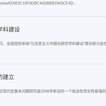
q_files/swf/2AB3C10F6DBC44DBBB1943CE4D...
学科建设
近日，全国党校系统“马克思主义中国化研究学科建设”理论研讨
的建立
国近现代史基本问题研究是2008年新设的一个政治性现实性极