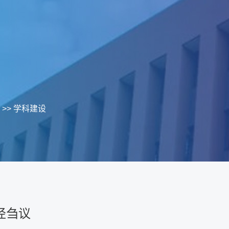
>>
学科建设
径刍议