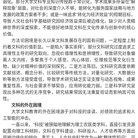
弱化。部分大学文科专业知识传授趋于常识化，学术成果多停留在“解
释现象”层面，对社会的深度介入不够，能转化为服务国家战略与地方
发展的政策方案者不多；或是一味追求“转化为经济效益”的短期目标，
导致人文社会科学基础研究因经济效益滞后被边缘化，缺少对人类精
神世界的深度探索，不能很好地体现文科在文化传承与创新中的核心
价值。
方法论困境是长久以来文科发展存在的固有问题，一定程度上制
约着文科的价值彰显。一是陷入“事实崇拜”。部分文科研究过度追求工
具理性主导的研究取向，忽视价值理性和思辨理性，导致研究对象偏
离人文内核，多聚焦于个人感觉、内心体验、伦理规范等文化衍生
物，缺少对精神价值的深刻探究。二是方法陈旧。文科研究高度依赖
文献综述、概念分析、比较研究等传统方法，对量化研究、大数据分
析等新方法接受度低，导致学术研究缺乏实证支撑与动态视角，成果
重复性高，与社会需求不够契合，应用转化能力弱。三是科学研究呈
现出多种范式的无序竞争，研究结果常因无法重复验证而影响其可信
性。
文科的外在困境
大学文科教育的外在困境源于对科技的误读、对绩效的追求和人
工智能的冲击。
一直以来，“科技”被狭隘地理解为理工农医类学科，直接引发资源
配置向理工科倾斜，文科在学科建设、科研投入、人才培养等方面出
现被边缘化的倾向。事实上，人文社会科学作为一种“整体性知识”，可