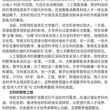
以纳入“科技”的范围，它在社会治理创新、人工智能发展、跨学科协同
研究等领域具有不可替代的作用。在统筹推进教育科技人才一体化发
展战略下，文科的知识生产价值及其在国家创新体系中的作用亟待得
到各方的重视。
当前，对绩效的追求在大学盛行，对文科影响比较大。一方面，
资源配置受绩效追求的影响，大学评价过度依赖论文数量、项目经费
等“五唯”指标。“五唯”评价体系忽视人文社会科学的个体性、地域性和
文化性，导致文科在资源分配中相对地处于劣势。另一方面，一些大
学存在重科研轻教学、重自然科学轻人文社科的现象，使得无法直接
创造物质价值的文科被视为“无用”，使人文教育的生存空间受到挤压。
人工智能技术的颠覆性创新正深刻改变全球人才需求，但传统文
科教育尚未适应这一变革。一方面，AI、大数据等新技术推动社会智
能化、数字化发展，为了顺应这一发展方向，大学开始裁撤一些专业
和课程，文科首当其冲。另一方面，数字化转型导致劳动力市场需求
转变，STEM（科学、技术、工程、数学）领域岗位增加，而人文社
会科学专业相关职位减少，这种趋势倒逼大学调整学科专业结构，形
成“技术人才扩张”与“文科教育萎缩”并存的局面。
文科的转型之路
传统文科的规模扩张模式已不适应时代需求。应通过强化学科内
涵、优化机制、推进有组织科研来实现转型，从而提升其人才培养、
科研创新、社会服务与文化传承等核心功能，支撑教育强国建设。