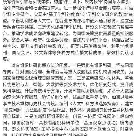
统筹价值引领与实践体验，构建“课上课下、校内校外”协同育人体系，
强化产教融合和社会实践育人。进一步强化跨界整合能力培养，打破
学科专业壁垒，实现由“基于学科的教育”向“学科交叉融合的教育”转
型。平衡功利性与人文性，在就业导向课程中嵌入通识教育，建立通
专融合培养路径。三是优化成果转化机制。建设文科实验室与智库平
台，推动学术成果向政策建议转化，为国家决策提供高质量的知识服
务。整合大学、政府、企业等资源，搭建共享研究平台，精准匹配社
会需求，提升文科的社会影响力。拓宽成果传播渠道，利用学术期
刊、国际会议、公共媒体等多种方式传播文科成果，增强社会认可
度。
以有组织科研化解方法论困境。一是强化有组织科研。坚持问题
导向，针对国家治理、全球治理等重大议题组织跨机构协同攻关，为
国家治理和全球治理贡献智慧和方案。二是革新研究方法体系。整合
传统思辨与人工智能、大数据等新技术方法，优化研究范式，提升成
果科学性。升级传统科研方法，开发AI辅助思辨系统，如基于大数据
的观念演化模拟器。验证机制创新，试点虚拟重复实验，如通过数字
孪生技术重构历史社会情境。编制《人文社科方法选择指南》，建立
“研究问题－方法匹配度”评估模型；针对不同类型研究设计差异化质量
评价标准。三是创新科研组织形态。创建“三协同”研究网络：纵向协
同，即国家智库—高校有组织科研单位—基层观察点联动；横向协
同，即文科实验室+工程技术中心+文科实践基地联合立项；时空协
同，即利用数字孪生技术开展跨文明比较研究。