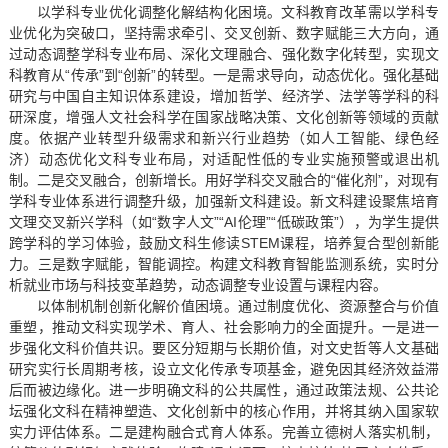
以学科专业优化调整化解结构化困境。文科教育改革需以学科专
业优化为突破口，坚持需求牵引、交叉创新、数字赋能三大方向，通
过动态调整学科专业布局、深化文理融合、强化数字化转型，实现文
科教育从“传承”到“创新”的转型。一是需求导向，动态优化。强化基础
研究与中国自主知识体系建设，增加哲学、经济学、法学等学科的科
研深度，增强人文社会科学在国家战略决策、文化创新等领域的贡献
度。依据产业转型升级需求和新兴行业趋势（如人工智能、绿色经
济）动态优化文科专业布局，对适配性低的专业实施预警或退出机
制。二是交叉融合，创新增长。用好学科交叉融合的“催化剂”，对现有
学科专业体系进行调整升级，加强新文科建设。新文科建设聚焦培育
文理交叉新兴学科（如“数字人文”“AI伦理”“低碳政策”），为学生提供
跨学科的学习体验，鼓励文科生修读STEM课程，培养复合型创新能
力。三是数字赋能，智能调控。构建文科教育智能监测系统，实时分
析就业市场与科技变革趋势，动态调整专业设置与课程内容。
以体制机制创新化解价值困境。通过制度优化、资源整合与价值
重塑，推动文科实现学术、育人、社会影响力的全面提升。一是进一
步强化文科价值共识。要区分短期与长期价值，对文史哲等人文基础
研究实行长周期考核，设立文化传承专项基金，避免因其经济效益滞
后而被边缘化。进一步明确文科的公共属性，通过政策法规、公共论
坛强化文科在精神塑造、文化创新中的核心作用，并将其纳入国家软
实力评估体系。二是建构融合式育人体系。完善立德树人落实机制，