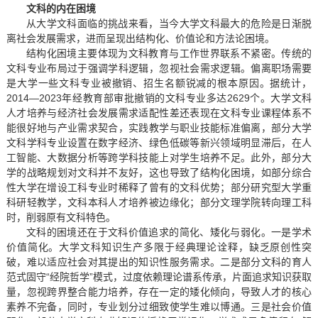
文科的内在困境
从大学文科面临的挑战来看，当今大学文科最大的危险是日渐脱
离社会发展需求，进而呈现出结构化、价值论和方法论困境。
结构化困境主要体现为文科教育与工作世界联系不紧密。传统的
文科专业布局过于强调学科逻辑，忽视社会需求逻辑。偏离职场需要
是大学一些文科专业被撤销、招生名额锐减的根本原因。据统计，
2014—2023年经教育部审批撤销的文科专业多达2629个。大学文科
人才培养与经济社会发展需求适配性差还表现在文科专业课程体系不
能很好地与产业需求契合，实践教学与职业技能标准偏离，部分大学
文科学科专业设置在数字经济、绿色低碳等新兴领域明显滞后，在人
工智能、大数据分析等跨学科技能上对学生培养不足。此外，部分大
学的战略规划对文科并不友好，这也导致了结构化困境，如部分综合
性大学在增设工科专业时稀释了曾有的文科优势；部分研究型大学重
科研轻教学，文科本科人才培养被边缘化；部分文理学院转向理工科
时，削弱原有文科特色。
文科的困境还在于文科价值追求的简化、矮化与弱化。一是学术
价值简化。大学文科知识生产多限于经典理论诠释，缺乏原创性突
破，难以适应社会对其提出的知识性服务需求。二是部分文科的育人
范式固守“经院哲学”模式，过度依赖理论谱系传承，片面追求知识获取
量，忽视跨界整合能力培养，存在一定的矮化倾向，导致人才的核心
素养不完备，同时，专业划分过细致使学生难以博通。三是社会价值