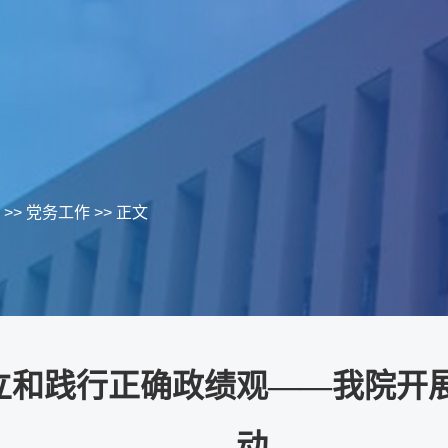
>>
党务工作
>> 正文
立和践行正确政绩观——我院开
动