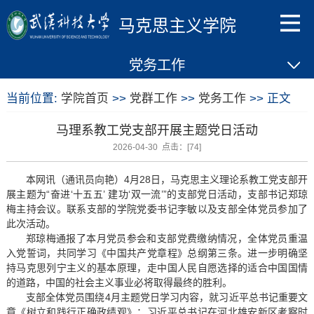
马克思主义学院
党务工作
当前位置:
学院首页
>>
党群工作
>>
党务工作
>> 正文
马理系教工党支部开展主题党日活动
2026-04-30 点击：[
74
]
本网讯（通讯员向艳）4月28日，马克思主义理论系教工党支部开
展主题为“奋进‘十五五’ 建功‘双一流’”的支部党日活动，支部书记郑琼
梅主持会议。联系支部的学院党委书记李敏以及支部全体党员参加了
此次活动。
郑琼梅通报了本月党员参会和支部党费缴纳情况，全体党员重温
入党誓词，共同学习《中国共产党章程》总纲第三条。进一步明确坚
持马克思列宁主义的基本原理，走中国人民自愿选择的适合中国国情
的道路，中国的社会主义事业必将取得最终的胜利。
支部全体党员围绕4月主题党日学习内容，就习近平总书记重要文
章《树立和践行正确政绩观》；习近平总书记在河北雄安新区考察时