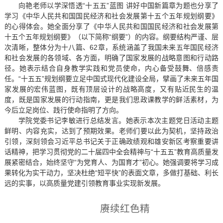
向艳老师以学深悟透“十五五”蓝图 讲好中国新篇章为题也分享了
学习《中华人民共和国国民经济和社会发展第十五个五年规划纲要》
的心得体会。她全面分享了《中华人民共和国国民经济和社会发展第
十五个五年规划纲要》（以下简称“纲要”）的内容。纲要结构严谨、层
次清晰，整体分为十八篇、62章，系统涵盖了我国未来五年国民经济
和社会发展的各领域、各方面，明确了国家发展的战略意图和行动路
径。她表示结合自身教学实践和党员使命，内心备受鼓舞、倍感责
任。“十五五”规划纲要立足中国式现代化建设全局，擘画了未来五年国
家发展的宏伟蓝图，既有顶层设计的战略高度，又有贴近民生的温
度，既是国家发展的行动指南，更是我们思政课教学的鲜活素材，为
今后立足岗位、践行使命指明了方向。
学院党委书记李敏进行总结发言。她表示本次主题党日活动主题
鲜明、内容充实，达到了预期效果。老师们要以此为契机，坚持政治
引领，深刻领会习近平总书记关于正确政绩观和雄安新区考察重要讲
话精神，把学习贯彻党的二十届四中全会精神与“十五五”教育高质量发
展紧密结合，始终坚守“为党育人、为国育才”初心。她强调要将学习成
果转化为实干动力，坚决杜绝“短平快”的表面文章，多做打基础、利长
远的实事，以高质量党建引领教育事业实现新发展。
赓续红色精