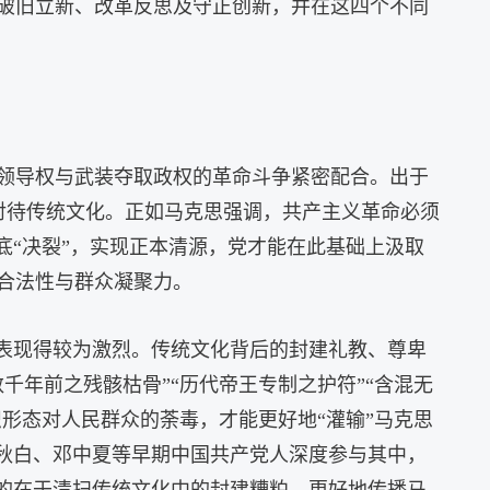
破旧立新、改革反思及守正创新，并在这四个不同
领导权与武装夺取政权的革命斗争紧密配合。出于
度对待传统文化。正如马克思强调，共产主义革命必须
底“决裂”，实现正本清源，党才能在此基础上汲取
合法性与群众凝聚力。
上表现得较为激烈。传统文化背后的封建礼教、尊卑
年前之残骸枯骨”“历代帝王专制之护符”“含混无
识形态对人民群众的荼毒，才能更好地“灌输”马克思
瞿秋白、邓中夏等早期中国共产党人深度参与其中，