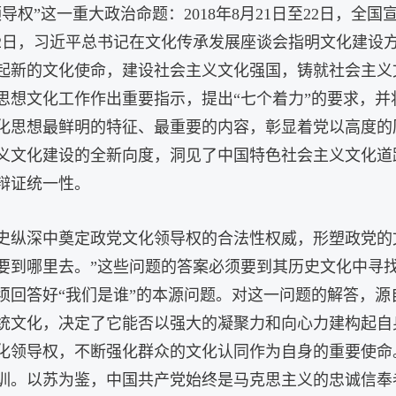
权”这一重大政治命题：2018年8月21日至22日，全国
月2日，习近平总书记在文化传承发展座谈会指明文化建设方
起新的文化使命，建设社会主义文化强国，铸就社会主义文
宣传思想文化工作作出重要指示，提出“七个着力”的要求，
化思想最鲜明的特征、最重要的内容，彰显着党以高度的
义文化建设的全新向度，洞见了中国特色社会主义文化道
辩证统一性。
史纵深中奠定政党文化领导权的合法性权威，形塑政党的
要到哪里去。”这些问题的答案必须要到其历史文化中寻
须回答好“我们是谁”的本源问题。对这一问题的解答，
统文化，决定了它能否以强大的凝聚力和向心力建构起自
化领导权，不断强化群众的文化认同作为自身的重要使命
训。以苏为鉴，中国共产党始终是马克思主义的忠诚信奉