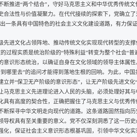
不断推进“两个结合”，守好马克思主义和中华优秀传统
史合法性与价值凝聚力。在代代接续的探索下，党确立了对
探析出一条具有中国特色的社会主义文化建设道路，有力保
级先进文化占领阵地、推动传统文化实现现代转型的支撑
的过程实质是统治阶级的“特殊利益”转变为整个社会“普
的意识形态统治，以确证自身在文化领域的领导主体属性
“到哪里去”的追问才能得到落地生根的回响。为此，中国
建立并“保卫无产阶级的意识形态”，让无产阶级先进文化
让马克思主义先进理论进入人民的头脑，必须处理好其与
化具有高度的契合性，正确把握住了马克思主义与优秀传
不断探寻中华文明走向现代的道路。这条道路固然指向历
领导权具有至关重要的意义。党不仅深刻洞悉了这一历史
强化，保证社会主义意识形态根基巩固，引领中华文化实