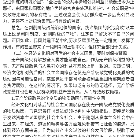
受过训练的特殊阶层”、“全社会的公共事务和公共利益只能像迄今为止
那样，由国家和国家的地位优越的官吏来处理和维护”、社会公职是“中
央政府走卒们的私有物”。上述观念会使人民群众进一步远离公共权
力，更谈不上对统治集团进行有效的监督。
总之，在剥削阶级占统治地位的国家，统治集团的贪污腐败“从本
质上说是剥削制度、剥削阶级的产物”，注定自己解决不了自己的问
题。正因如此，我国封建王朝中的历次反腐虽然在一定程度上发挥了
作用，有的甚至带来了一段时期的王朝中兴，但终究全部归于失败。
（二）在经济文化相对落后的社会主义国家，要时刻保持警惕
无产阶级只有解放全人类才能解放自己，作为无产阶级利益的代
表，无产阶级政党与人民群众的利益在理论上是一致的。实践证明，
经济文化相对落后的社会主义国家存在使无产阶级政党蜕化变质的物
质动因与可能性空间，某些党员干部可能会被利益集团所绑架或者自
身贪污腐败。在这样的情况下，如果缺乏有效的防范途径，无产阶级
政党最终也会与人民群众的利益严重背离，从而导致政权倾覆。
1.无产阶级政党蜕化变质的物质动因与可能性空间
经济文化相对落后的社会主义国家存在使无产阶级政党蜕化变质
的物质动因。马克思曾在《哥达纲领批判》中明确指出，即便是脱胎
于发达资本主义国家的社会主义社会，由于刚刚从资本主义社会中产
生出来，在经济、道德和精神等各方面难免都带有旧社会的痕迹。具
体到经济方面来说，作为向共产主义过渡的社会发展阶段，脱胎于发
达资本主义国家的社会主义社会生产力水平仍然有限，不足以使物质