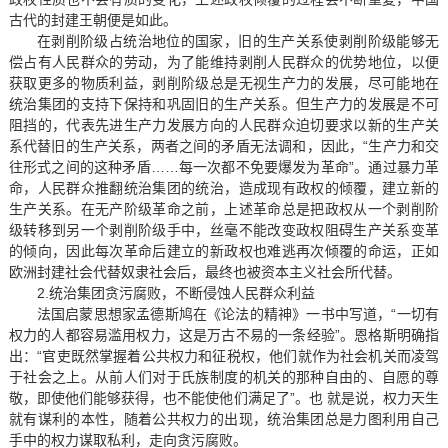
古代的封建王朝便是如此。
在剥削阶级占统治地位的国家，旧的生产关系使剥削阶级能够无
偿占有人民群众的劳动，为了能维持剥削人民群众的优势地位，以便
获取更多的物质利益，剥削阶级总是无视生产力的发展，尽可能地在
统治集团的支持下保持和巩固旧的生产关系。但生产力的发展是不可
阻挡的，代表先进生产力发展方向的人民群众迫切要求以新的生产关
系代替旧的生产关系，两者之间的矛盾无法调和，因此，“生产力和交
往形式之间的这种矛盾……每一次都不免要爆发为革命”。通过暴力革
命，人民群众推翻统治集团的统治，造成现有政权的倾覆，建立新的
生产关系。在无产阶级革命之前，上述革命总是把政权从一个剥削阶
级转移到另一个剥削阶级手中，丝毫不能改变政权阻碍生产关系变革
的倾向，因此每次革命后建立的新政权也难逃再次倾覆的命运，正如
欧洲封建社会代替奴隶社会后，最终也被资本主义社会所代替。
2.统治集团贪污腐败，不断侵蚀人民群众利益
法国启蒙思想家孟德斯鸠在《论法的精神》一书中写道，“一切有
权力的人都容易滥用权力，这是万古不易的一条经验”。恩格斯明确指
出：“官吏既然掌握着公共权力和征税权，他们就作为社会机关而凌驾
于社会之上。从前人们对于氏族制度的机关的那种自由的、自愿的尊
敬，即使他们能够获得，也不能使他们满足了”。也 就是说，权力天生
就有谋利的本性，随着公共权力的出现，统治集团总是力图利用自己
手中的权力谋取私利，走向贪污腐败。