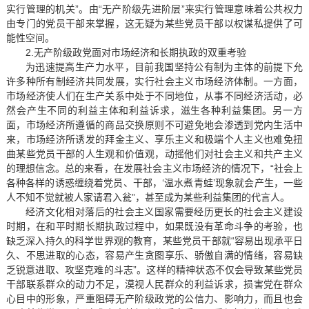
实行管理的机关”。由“无产阶级先进阶层”来实行管理意味着公共权力
由专门的党员干部来掌握，这无疑为某些党员干部以权谋私提供了可
能性空间。
2.无产阶级政党面对市场经济和长期执政的双重考验
为迅速提高生产力水平，目前我国坚持公有制为主体的前提下允
许多种所有制经济共同发展，实行社会主义市场经济体制。一方面，
市场经济使人们在生产关系中处于不同地位，从事不同经济活动，必
然会产生不同的利益主体和利益诉求，滋生各种利益集团。另一方
面，市场经济所遵循的商品交换原则不可避免地会渗透到党内生活中
来，市场经济所诱发的拜金主义、享乐主义和极端个人主义也难免扭
曲某些党员干部的人生观和价值观，动摇他们对社会主义和共产主义
的理想信念。总的来看，在发展社会主义市场经济的情况下，“社会上
各种各样的诱惑缠绕着党员、干部，‘温水煮青蛙’现象就会产生，一些
人不知不觉就被人家请君入瓮”，甚至成为某些利益集团的代言人。
经济文化相对落后的社会主义国家需要经历更长的社会主义建设
时期，在和平时期长期执政过程中，如果既没有革命斗争的考验，也
缺乏深入持久的科学世界观的教育，某些党员干部就“容易出现承平日
久、不思进取的心态，容易产生贪图享乐、骄傲自满的情绪，容易缺
乏锐意进取、攻坚克难的斗志”。这样的精神状态不仅会导致某些党员
干部联系群众的动力不足，漠视人民群众的利益诉求，损害党在群众
心目中的形象，严重阻碍无产阶级政党的公信力、影响力，而且也会