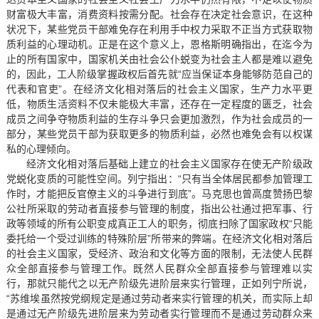
财富极大丰富，消费资料按需分配。社会存在决定社会意识，在这种
状况下，某些党员干部难免存在利用手中权力采取不正当方式获取物
质利益的心理动机。正是在这个意义上，恩格斯明确指出，在迄今为
止的所有国家中，国家机关由社会公仆蜕变为社会主人都是难以避免
的，因此，工人阶级掌握政权后首先就“应当保证本身能够防范自己的
代表和官吏”。在经济文化相对落后的社会主义国家，生产力水平更
低，物质生活资料不仅未能极大丰富，还存在一定程度的匮乏，社会
成员之间争夺物质利益的生存斗争只会更加激烈，作为社会成员的一
部分，某些党员干部为获取更多的物质利益，必然也难免会有以权谋
私的心理倾向。
经济文化相对落后基础上建立的社会主义国家存在使无产阶级政
党蜕化变质的可能性空间。列宁指出：“只有当全体居民都参加管理工
作时，才能把反官僚主义的斗争进行到底”。马克思也曾高度赞扬巴黎
公社所采取的劳动者直接参与管理的制度，指出公社通过把军事、行
政等领域的所有公职变成真正工人的职务，彻底扫除了国家政权“只能
委托给一个受过训练的特殊阶层”所带来的弊端。在经济文化相对落后
的社会主义国家，受经济、政治和文化等方面的限制，无法使人民群
众全部直接参与管理工作。既然人民群众全部直接参与管理难以实
行，那就只能代之以无产阶级先进阶层来实行管理，正如列宁所说，
“苏维埃虽然按党纲规定是通过劳动者来实行管理的机关，而实际上却
是通过无产阶级先进阶层来为劳动者实行管理而不是通过劳动群众来