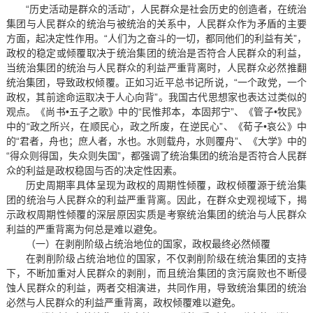
“历史活动是群众的活动”，人民群众是社会历史的创造者，在统治
集团与人民群众的统治与被统治的关系中，人民群众作为矛盾的主要
方面，起决定性作用。“人们为之奋斗的一切，都同他们的利益有关”，
政权的稳定或倾覆取决于统治集团的统治是否符合人民群众的利益，
当统治集团的统治与人民群众的利益严重背离时，人民群众必然推翻
统治集团，导致政权倾覆。正如习近平总书记所说，“一个政党，一个
政权，其前途命运取决于人心向背”。我国古代思想家也表达过类似的
观点。《尚书•五子之歌》中的“民惟邦本，本固邦宁”、《管子•牧民》
中的“政之所兴，在顺民心，政之所废，在逆民心”、《荀子•哀公》中
的“君者，舟也；庶人者，水也。水则载舟，水则覆舟”、《大学》中的
“得众则得国，失众则失国”，都强调了统治集团的统治是否符合人民群
众的利益是政权稳固与否的决定性因素。
历史周期率具体呈现为政权的周期性倾覆，政权倾覆源于统治集
团的统治与人民群众的利益严重背离。因此，在群众史观视域下，揭
示政权周期性倾覆的深层原因实质是考察统治集团的统治与人民群众
利益的严重背离为何总是难以避免。
（一）在剥削阶级占统治地位的国家，政权最终必然倾覆
在剥削阶级占统治地位的国家，不仅剥削阶级在统治集团的支持
下，不断加重对人民群众的剥削，而且统治集团的贪污腐败也不断侵
蚀人民群众的利益，两者交相演进，共同作用，导致统治集团的统治
必然与人民群众的利益严重背离，政权倾覆难以避免。