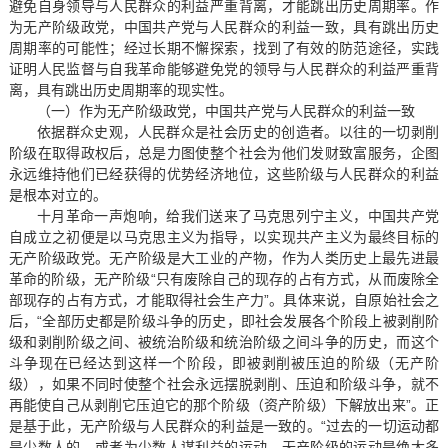
避免自身领导与人民群众的利益严重背离，才能跳出历史周期率。作
为无产阶级政党，中国共产党与人民群众的利益一致，具有跳出历史
周期率的可能性；经过长期不懈探索，找到了有效的防范途径，实践
证明人民监督与自我革命能够避免党的领导与人民群众的利益严重背
离，具有跳出历史周期率的现实性。
（一）作为无产阶级政党，中国共产党与人民群众的利益一致
依据群众史观，人民群众是社会历史的创造者。以往的一切剥削
阶级在取得政权后，总是力图使整个社会为他们发财致富服务，企图
永远维持他们已经获得的优势经济地位，这些阶级与人民群众的利益
是根本对立的。
十月革命一声炮响，给我们送来了马克思列宁主义，中国共产党
自成立之初便是以马克思主义为指导，以实现共产主义为最终目标的
无产阶级政党。无产阶级是大工业的产物，作为人类历史上最先进最
革命的阶级，无产阶级“只有废除自己的现存的占有方式，从而废除全
部现存的占有方式，才能取得社会生产力”。具体来说，自原始社会之
后，“全部历史都是阶级斗争的历史，即社会发展各个阶段上被剥削阶
级和剥削阶级之间、被统治阶级和统治阶级之间斗争的历史，而这个
斗争现在已经达到这样一个阶段，即被剥削被压迫的阶级（无产阶
级），如果不同时使整个社会永远摆脱剥削、压迫和阶级斗争，就不
再能使自己从剥削它压迫它的那个阶级（资产阶级）下解放出来”。正
是基于此，无产阶级与人民群众的利益是一致的。“过去的一切运动都
是少数人的，或者为少数人谋利益的运动。无产阶级的运动是绝大多