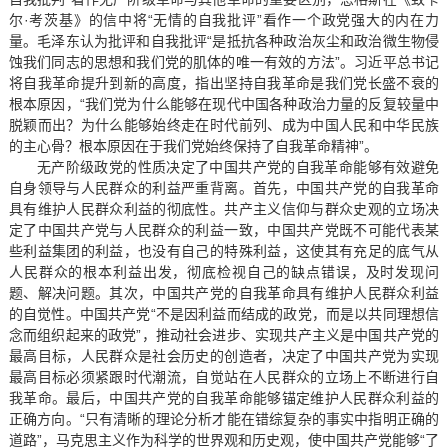
尔·考茨基》的信中将“无情的自我批评”看作一个政党强大的内在力
量。毛泽东认为批评和自我批评“是抵抗各种政治灰尘和政治微生物侵
蚀我们同志的思想和我们党的肌体的唯一有效的方法”。习近平总书记
将自我革命提升到新的高度，指出坚持自我革命是我们党长盛不衰的
根本原因，“我们党为什么能够在现代中国各种政治力量的反复较量中
脱颖而出？为什么能够始终走在时代前列、成为中国人民和中华民族
的主心骨？根本原因在于我们党始终保持了自我革命精神”。
无产阶级政党的性质决定了中国共产党的自我革命能够有效避免
自身领导与人民群众的利益严重背离。首先，中国共产党的自我革命
具有维护人民群众利益的彻底性。共产主义信仰与群众史观的立场决
定了中国共产党与人民群众的利益一致，中国共产党既不可能代表某
些利益集团的利益，也没有自己的特殊利益，这使其有充足的底气从
人民群众的根本利益出发，彻底检视自己的缺点错误，及时发现问
题、解决问题。其次，中国共产党的自我革命具有维护人民群众利益
的自觉性。中国共产党“不是因利益而结成的政党，而是以共同理想信
念而组织起来的政党”，推动社会进步、实现共产主义是中国共产党的
最高目标，人民群众是社会历史的创造者，决定了中国共产党为实现
最高目标必须紧跟时代潮流，自觉站在人民群众的立场上不断进行自
我革命。最后，中国共产党的自我革命能够锚定维护人民群众利益的
正确方向。“只有清晰的理论分析才能在错综复杂的事实中指明正确的
道路”，马克思主义作为科学的世界观和历史观，使中国共产党能够“了