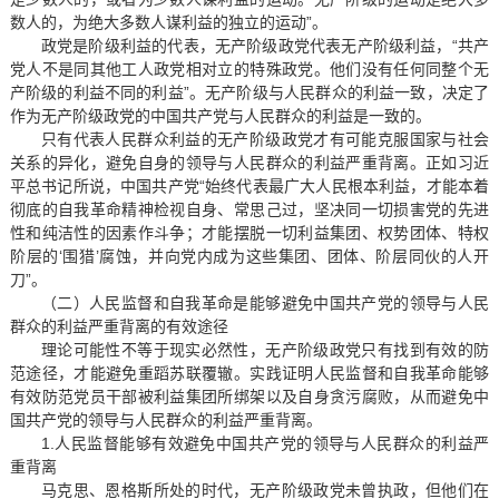
数人的，为绝大多数人谋利益的独立的运动”。
政党是阶级利益的代表，无产阶级政党代表无产阶级利益，“共产
党人不是同其他工人政党相对立的特殊政党。他们没有任何同整个无
产阶级的利益不同的利益”。无产阶级与人民群众的利益一致，决定了
作为无产阶级政党的中国共产党与人民群众的利益是一致的。
只有代表人民群众利益的无产阶级政党才有可能克服国家与社会
关系的异化，避免自身的领导与人民群众的利益严重背离。正如习近
平总书记所说，中国共产党“始终代表最广大人民根本利益，才能本着
彻底的自我革命精神检视自身、常思己过，坚决同一切损害党的先进
性和纯洁性的因素作斗争；才能摆脱一切利益集团、权势团体、特权
阶层的‘围猎’腐蚀，并向党内成为这些集团、团体、阶层同伙的人开
刀”。
（二）人民监督和自我革命是能够避免中国共产党的领导与人民
群众的利益严重背离的有效途径
理论可能性不等于现实必然性，无产阶级政党只有找到有效的防
范途径，才能避免重蹈苏联覆辙。实践证明人民监督和自我革命能够
有效防范党员干部被利益集团所绑架以及自身贪污腐败，从而避免中
国共产党的领导与人民群众的利益严重背离。
1.人民监督能够有效避免中国共产党的领导与人民群众的利益严
重背离
马克思、恩格斯所处的时代，无产阶级政党未曾执政，但他们在