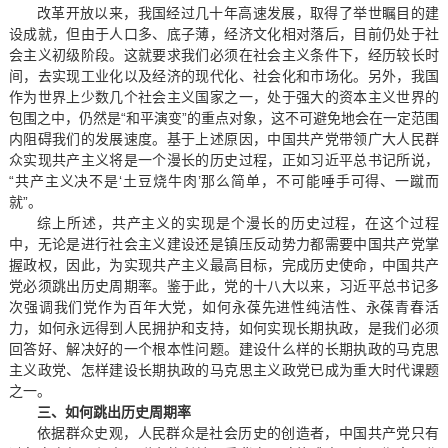
改革开放以来，我国经过几十年高速发展，取得了举世瞩目的建
设成就，但由于人口多、底子薄，经济文化相对落后，目前仍处于社
会主义初级阶段。这就要求我们必须在社会主义条件下，经历较长时
间，去实现工业化以及经济的现代化、社会化和市场化。另外，我国
作为世界上少数几个社会主义国家之一，处于强大的资本主义世界的
包围之中，仍然是“和平演变”的重点对象，这不可避免地会在一定范围
内阻碍我们的发展速度。基于上述原因，中国共产党带领广大人民群
众实现共产主义将是一个漫长的历史过程，正如习近平总书记所说，
“共产主义决不是‘土豆烧牛肉’那么简单，不可能唾手可得、一蹴而
就”。
综上所述，共产主义的实现是个漫长的历史过程，在这个过程
中，无论是进行社会主义建设还是镇压反动势力都需要中国共产党掌
握政权，因此，为实现共产主义最高目标，完成历史使命，中国共产
党必须跳出历史周期率。鉴于此，党的十八大以来，习近平总书记多
次强调我们党作为百年大党，如何永葆先进性纯洁性、永葆青春活
力，如何永远得到人民拥护和支持，如何实现长期执政，是我们必须
回答好、解决好的一个根本性问题。建设什么样的长期执政的马克思
主义政党、怎样建设长期执政的马克思主义政党已成为重大时代课题
之一。
三、如何跳出历史周期率
依据群众史观，人民群众是社会历史的创造者，中国共产党只有