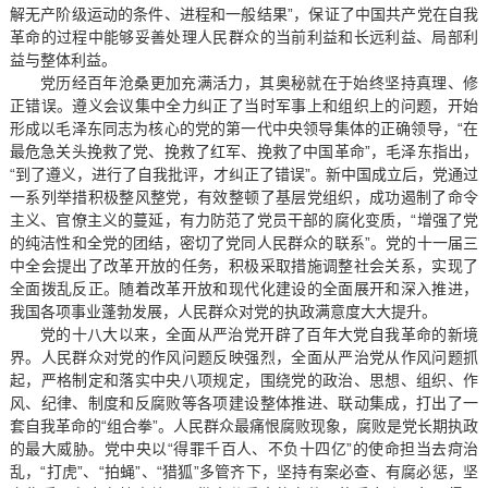
解无产阶级运动的条件、进程和一般结果”，保证了中国共产党在自我
革命的过程中能够妥善处理人民群众的当前利益和长远利益、局部利
益与整体利益。
党历经百年沧桑更加充满活力，其奥秘就在于始终坚持真理、修
正错误。遵义会议集中全力纠正了当时军事上和组织上的问题，开始
形成以毛泽东同志为核心的党的第一代中央领导集体的正确领导，“在
最危急关头挽救了党、挽救了红军、挽救了中国革命”，毛泽东指出，
“到了遵义，进行了自我批评，才纠正了错误”。新中国成立后，党通过
一系列举措积极整风整党，有效整顿了基层党组织，成功遏制了命令
主义、官僚主义的蔓延，有力防范了党员干部的腐化变质，“增强了党
的纯洁性和全党的团结，密切了党同人民群众的联系”。党的十一届三
中全会提出了改革开放的任务，积极采取措施调整社会关系，实现了
全面拨乱反正。随着改革开放和现代化建设的全面展开和深入推进，
我国各项事业蓬勃发展，人民群众对党的执政满意度大大提升。
党的十八大以来，全面从严治党开辟了百年大党自我革命的新境
界。人民群众对党的作风问题反映强烈，全面从严治党从作风问题抓
起，严格制定和落实中央八项规定，围绕党的政治、思想、组织、作
风、纪律、制度和反腐败等各项建设整体推进、联动集成，打出了一
套自我革命的“组合拳”。人民群众最痛恨腐败现象，腐败是党长期执政
的最大威胁。党中央以“得罪千百人、不负十四亿”的使命担当去疴治
乱，“打虎”、“拍蝇”、“猎狐”多管齐下，坚持有案必查、有腐必惩，坚