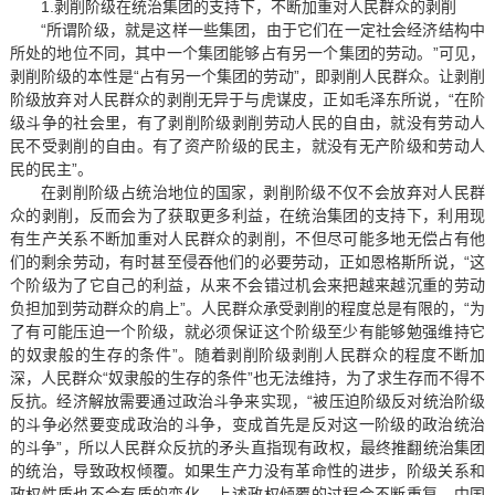
1.剥削阶级在统治集团的支持下，不断加重对人民群众的剥削
“所谓阶级，就是这样一些集团，由于它们在一定社会经济结构中
所处的地位不同，其中一个集团能够占有另一个集团的劳动。”可见，
剥削阶级的本性是“占有另一个集团的劳动”，即剥削人民群众。让剥削
阶级放弃对人民群众的剥削无异于与虎谋皮，正如毛泽东所说，“在阶
级斗争的社会里，有了剥削阶级剥削劳动人民的自由，就没有劳动人
民不受剥削的自由。有了资产阶级的民主，就没有无产阶级和劳动人
民的民主”。
在剥削阶级占统治地位的国家，剥削阶级不仅不会放弃对人民群
众的剥削，反而会为了获取更多利益，在统治集团的支持下，利用现
有生产关系不断加重对人民群众的剥削，不但尽可能多地无偿占有他
们的剩余劳动，有时甚至侵吞他们的必要劳动，正如恩格斯所说，“这
个阶级为了它自己的利益，从来不会错过机会来把越来越沉重的劳动
负担加到劳动群众的肩上”。人民群众承受剥削的程度总是有限的，“为
了有可能压迫一个阶级，就必须保证这个阶级至少有能够勉强维持它
的奴隶般的生存的条件”。随着剥削阶级剥削人民群众的程度不断加
深，人民群众“奴隶般的生存的条件”也无法维持，为了求生存而不得不
反抗。经济解放需要通过政治斗争来实现，“被压迫阶级反对统治阶级
的斗争必然要变成政治的斗争，变成首先是反对这一阶级的政治统治
的斗争”，所以人民群众反抗的矛头直指现有政权，最终推翻统治集团
的统治，导致政权倾覆。如果生产力没有革命性的进步，阶级关系和
政权性质也不会有质的变化，上述政权倾覆的过程会不断重复，中国