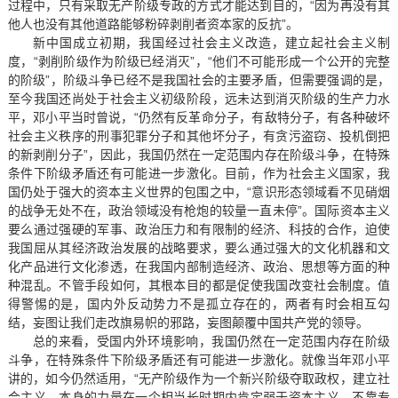
过程中，只有采取无产阶级专政的方式才能达到目的，“因为再没有其
他人也没有其他道路能够粉碎剥削者资本家的反抗”。
新中国成立初期，我国经过社会主义改造，建立起社会主义制
度，“剥削阶级作为阶级已经消灭”，“他们不可能形成一个公开的完整
的阶级”，阶级斗争已经不是我国社会的主要矛盾，但需要强调的是，
至今我国还尚处于社会主义初级阶段，远未达到消灭阶级的生产力水
平，邓小平当时曾说，“仍然有反革命分子，有敌特分子，有各种破坏
社会主义秩序的刑事犯罪分子和其他坏分子，有贪污盗窃、投机倒把
的新剥削分子”，因此，我国仍然在一定范围内存在阶级斗争，在特殊
条件下阶级矛盾还有可能进一步激化。目前，作为社会主义国家，我
国仍处于强大的资本主义世界的包围之中，“意识形态领域看不见硝烟
的战争无处不在，政治领域没有枪炮的较量一直未停”。国际资本主义
要么通过强硬的军事、政治压力和有限制的经济、科技的合作，迫使
我国屈从其经济政治发展的战略要求，要么通过强大的文化机器和文
化产品进行文化渗透，在我国内部制造经济、政治、思想等方面的种
种混乱。不管手段如何，其根本目的都是促使我国改变社会制度。值
得警惕的是，国内外反动势力不是孤立存在的，两者有时会相互勾
结，妄图让我们走改旗易帜的邪路，妄图颠覆中国共产党的领导。
总的来看，受国内外环境影响，我国仍然在一定范围内存在阶级
斗争，在特殊条件下阶级矛盾还有可能进一步激化。就像当年邓小平
讲的，如今仍然适用，“无产阶级作为一个新兴阶级夺取政权，建立社
会主义，本身的力量在一个相当长时期内肯定弱于资本主义，不靠专