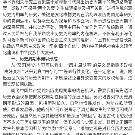
学术界相关研究主要聚焦于解释新时代跳出历史周期率的新道路新答
案，或致力于探寻“两个答案”的生成逻辑以及相互关系。进行治乱兴衰
历史周期率的研究，关键是强化唯物史观在治乱兴衰历史周期率研究
中的贯彻运用。以群众史观为视角和基本立场，揭示造成历史周期率
的深层原因，并以此为基础，阐明中国共产党作为无产阶级政党，通
过人民监督与自我革命跳出历史周期率的内在机理，不仅有利于深化
对习近平新时代中国特色社会主义思想的理解，而且有利于建设长期
执政的马克思主义政党，坚定“四个自信”，助力中国特色社会主义现代
化建设和中华民族伟大复兴。
一、历史周期率何以形成
从“窑洞对”的内容可以看出，“历史周期率”的要义是指很多政权
“由好变坏”“从兴到衰”“由存到亡”等退行性变化。在一定意义上说，跳
出治乱兴衰的历史周期率，本质是避免自身蜕变带来的政权倾覆，进
而实现长期执政。
阐明中国共产党跳出历史周期率的内在机理，需要我们首先透过
历史表面现象把握政权周期性倾覆的深层原因。黄炎培曾列举历史周
期率形成的原因，包括历时长久，自然地惰性发作，为功业欲所驱
使，强求发展等，他的分析“可以说揭示了周期率发生的个案原因或部
分原因，但显然还不是其最根本和最深层的原因”。我国古代思想家也
有不少关于历史周期率的见解，但多从唯心史观出发，将历史周期率
发生的根本原因归结为“气数”或“天意”。“唯物史观是对社会历史发展
规律的科学解释，是认识历史周期率，跳出历史周期率的思想武器”，