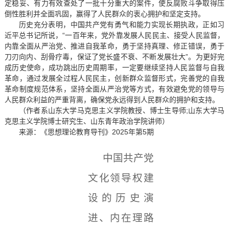
定稳妥、有力有效查处了一批十分重大的案件，使反腐败斗争取得压
倒性胜利并全面巩固，赢得了人民群众的衷心拥护和坚定支持。
历史充分表明，中国共产党有勇气和能力实现长期执政，正如习
近平总书记所说，“一百年来，党外靠发展人民民主、接受人民监督，
内靠全面从严治党、推进自我革命，勇于坚持真理、修正错误，勇于
刀刃向内、刮骨疗毒，保证了党长盛不衰、不断发展壮大”。为更好完
成历史使命，成功跳出历史周期率，一定要继续坚持人民监督与自我
革命，通过发展全过程人民民主，创新群众监督形式，完善党的自我
革命制度规范体系，坚持全面从严治党等方式，有效避免党的领导与
人民群众利益的严重背离，确保党永远得到人民群众的拥护和支持。
（作者系山东大学马克思主义学院教授、博士生导师;山东大学马
克思主义学院博士研究生、山东青年政治学院讲师）
来源：《思想理论教育导刊》2025年第5期
中国共产党
文化领导权建
设的历史演
进、内在理路