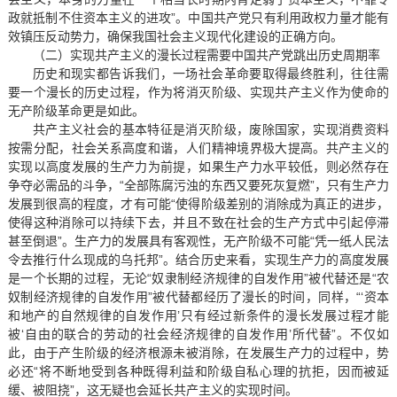
政就抵制不住资本主义的进攻”。中国共产党只有利用政权力量才能有
效镇压反动势力，确保我国社会主义现代化建设的正确方向。
（二）实现共产主义的漫长过程需要中国共产党跳出历史周期率
历史和现实都告诉我们，一场社会革命要取得最终胜利，往往需
要一个漫长的历史过程，作为将消灭阶级、实现共产主义作为使命的
无产阶级革命更是如此。
共产主义社会的基本特征是消灭阶级，废除国家，实现消费资料
按需分配，社会关系高度和谐，人们精神境界极大提高。共产主义的
实现以高度发展的生产力为前提，如果生产力水平较低，则必然存在
争夺必需品的斗争，“全部陈腐污浊的东西又要死灰复燃”，只有生产力
发展到很高的程度，才有可能“使得阶级差别的消除成为真正的进步，
使得这种消除可以持续下去，并且不致在社会的生产方式中引起停滞
甚至倒退”。生产力的发展具有客观性，无产阶级不可能“凭一纸人民法
令去推行什么现成的乌托邦”。结合历史来看，实现生产力的高度发展
是一个长期的过程，无论“奴隶制经济规律的自发作用”被代替还是“农
奴制经济规律的自发作用”被代替都经历了漫长的时间，同样，“‘资本
和地产的自然规律的自发作用’只有经过新条件的漫长发展过程才能
被‘自由的联合的劳动的社会经济规律的自发作用’所代替”。不仅如
此，由于产生阶级的经济根源未被消除，在发展生产力的过程中，势
必还“将不断地受到各种既得利益和阶级自私心理的抗拒，因而被延
缓、被阻挠”，这无疑也会延长共产主义的实现时间。