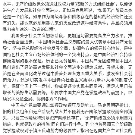
水平，无产阶级政党必须通过政权力量“按新的方式组织社会”，以便促
进生产力发展和社会全面进步，正如马克思所说，“如果无产阶级本身
还是一个阶级，如果作为阶级斗争和阶级存在的基础的经济条件还没
有消失，那么就必须用暴力来消灭或改造这种经济条件，并且必须用
暴力来加速这一改造的过程”。
我国处于社会主义初级阶段，更加迫切需要提高生产力水平，推
动社会全面进步。“中国特色社会主义制度的最大优势是中国共产党领
导”，坚持党总揽经济社会发展全局、协调各方的领导核心地位，是中
国特色社会主义市场经济体制的一个突出特点，是中国经济社会持续
健康发展的根本保证。历史已充分证明，中国共产党团结带领中国人
民创造出了经济高速发展和社会全面进步的辉煌成就。展望未来，无
论是在全面深化改革过程中妥善处理各方面重大关系，激发全社会创
造活力，还是切实发挥中国特色社会主义集中力量办大事的制度优
势，保证全国上下一盘棋，抑或是逐步实现共同富裕，满足人民日益
增长的美好生活需要等，都要求中国共产党在掌握政权的前提下，继
续发挥总揽全局、协调各方的作用。
中国共产党需要通过掌握政权镇压反动势力。马克思明确指出，
旧的社会组织和无产阶级的敌人并不随着无产阶级掌握政权而全部消
失，只要其他阶级特别是资产阶级还存在，“无产阶级就必须采用暴力
措施，也就是政府的措施”同它们进行斗争。列宁也曾强调无产阶级政
党掌握政权对于镇压反动势力的必要性，指出在迈向共产主义社会的