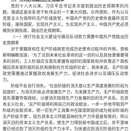
党的十八大以来，习近平总书记多次提到跳出历史周期率的问
题，强调这是关系党千秋伟业的一个重大问题。众所周知，作为以马
克思主义为指导的无产阶级政党，中国共产党的历史使命是最终消灭
阶级，废除国家，实现共产主义。为实现共产主义，中国共产党必须
做到长期执政，跳出历史周期率。
（一）进行社会主义建设与镇压反动势力需要中国共产党跳出历
史周期率
对于掌握政权在无产阶级政党完成历史使命过程中的作用，恩格
斯明确概括道，“为了达到未来社会革命的这一目的以及其他更重要得
多的目的，工人阶级应当首先掌握有组织的国家政权并依靠这个政权
镇压资本家阶级的反抗和按新的方式组织社会”。具体来说，无产阶级
政党需要通过掌握政权发展生产力，促进社会进步以及镇压反动势
力。
阶级不会自行消失，“社会阶级的消灭是以生产高度发展的阶段为
前提的”。为消灭阶级必须发展生产力，为发展生产力，无产阶级政党
首先需要夺取政权，以便消灭阻碍生产力发展的旧的生产关系。在资
本主义社会，“无产阶级将利用自己的政治统治，一步一步地夺取资产
阶级的全部资本，把一切生产工具集中在国家即组织成为统治阶级的
无产阶级手里”。因为资本主义所能容纳的生产力毕竟是有限的，所以
消灭旧的资本主义生产关系，使生产力得到新中国成立后，并不意味
着已经达到了消灭阶级的生产力水平。为快速达到消灭阶级的生产力