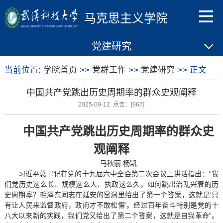
马克思主义学院
党建研究
当前位置:
学院首页
>>
党群工作
>>
党建研究
>> 正文
中国共产党跳出历史周期率的群众史观阐释
2025-09-12 点击：[
967
]
中国共产党跳出历史周期率的群众史
观阐释
马秋丽 杨凯
习近平总书记在党的十九届六中全会第二次会议上讲话指出：“我
们党历史这么长、规模这么大、执政这么久，如何跳出治乱兴衰的历
史周期率？毛泽东同志在延安的窑洞里给出了第一个答案，这就是‘只
有让人民来监督政府，政府才不敢松懈’。经过百年奋斗特别是党的十
八大以来新的实践，我们党又给出了第二个答案，这就是自我革命”。