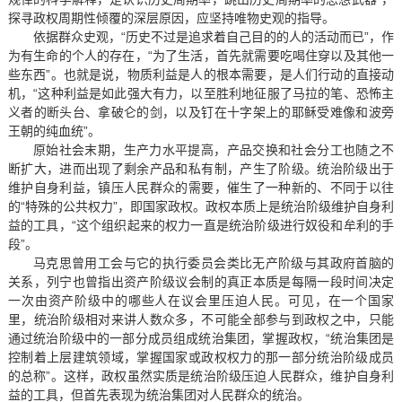
探寻政权周期性倾覆的深层原因，应坚持唯物史观的指导。
依据群众史观，“历史不过是追求着自己目的的人的活动而已”，作
为有生命的个人的存在，“为了生活，首先就需要吃喝住穿以及其他一
些东西”。也就是说，物质利益是人的根本需要，是人们行动的直接动
机，“这种利益是如此强大有力，以至胜利地征服了马拉的笔、恐怖主
义者的断头台、拿破仑的剑，以及钉在十字架上的耶稣受难像和波旁
王朝的纯血统”。
原始社会末期，生产力水平提高，产品交换和社会分工也随之不
断扩大，进而出现了剩余产品和私有制，产生了阶级。统治阶级出于
维护自身利益，镇压人民群众的需要，催生了一种新的、不同于以往
的“特殊的公共权力”，即国家政权。政权本质上是统治阶级维护自身利
益的工具，“这个组织起来的权力一直是统治阶级进行奴役和牟利的手
段”。
马克思曾用工会与它的执行委员会类比无产阶级与其政府首脑的
关系，列宁也曾指出资产阶级议会制的真正本质是每隔一段时间决定
一次由资产阶级中的哪些人在议会里压迫人民。可见，在一个国家
里，统治阶级相对来讲人数众多，不可能全部参与到政权之中，只能
通过统治阶级中的一部分成员组成统治集团，掌握政权，“统治集团是
控制着上层建筑领域，掌握国家或政权权力的那一部分统治阶级成员
的总称”。这样，政权虽然实质是统治阶级压迫人民群众，维护自身利
益的工具，但首先表现为统治集团对人民群众的统治。