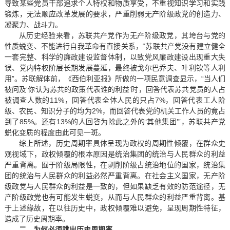
导致某些党员干部追求个人特权和物质享受，不重视知识学习和实践
锻炼，无法顺应改革发展的要求，严重削弱无产阶级政党的创造力、
凝聚力、战斗力。
从历史经验来看，苏联共产党作为无产阶级政党，其垮台与党的
性质蜕变、不能进行自我革命有直接关系，“苏联共产党没有建立健全
一套完整、科学的廉政建设监督体制，以致党风廉政建设出现重大失
误、党内特权阶层长期发展蔓延，最终被戈尔巴乔夫、叶利钦等人利
用”。苏联解体前，《西伯利亚报》所做的一项民意调查显示，“当人们
被问及‘你认为苏共的政策代表谁的利益’时，回答代表苏共党员的人占
被调查人数的11%，回答代表全体人民的只占7%，回答代表工人阶
级、农民、知识分子的均为2%，而回答代表党的机关工作人员的竟占
到了85%。还有13%的人回答为除此之外的‘其他集团’”，苏联共产党
蜕化变质的程度由此可见一斑。
综上所述，历史周期率具体呈现为政权的周期性倾覆，在群众史
观视域下，政权倾覆的根本原因是统治集团的统治与人民群众的利益
严重背离。囿于阶级局限性，在剥削阶级占统治地位的国家，统治集
团的统治与人民群众的利益必然严重背离。在社会主义国家，无产阶
级政党与人民群众的利益是一致的，但如果缺乏有效的防范途径，无
产阶级政党也有可能发生蜕变，从而与人民群众的利益严重背离。基
于上述缘故，在以往历史中，政权倾覆难以避免，呈现周期性特征，
造成了历史周期率。
二、为何必须跳出历史周期率