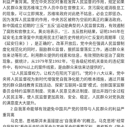
利益严重背离。党在中央苏区时重视发挥人民监督的作用，规定如果
人民群众发现苏维埃工作人员中存在官僚主义、贪污腐化或消极怠工
的现象，可以立即揭发，苏维埃政府对此绝不姑息，必会立即惩办。
因为发挥人民监督的作用，中央苏区被称为空前的真正的廉洁政府。
新中国成立初期的“三反”“五反”运动是典型的人民监督实践，有效遏制
了腐败和官僚主义。黄炎培表示，“三、五反胜利结果，证明1945年在
延安毛主席答复中共能用民主打破历史传统的兴亡反复的周期率（见
《延安归来》），是正确的”。改革开放后，党中央在强调人民监督制
度化规范化的同时，鼓励群众监督，狠抓监督落实工作，通过群众来
信来访等形式，利用群众提供的线索和信息，有效预防和惩治了腐败
现象。据统计，从1979年至1992年，“在各级纪检机关查处的违纪案
件中，有80%以上的案件线索，是由群众来信来访提供的”。
“让人民监督权力，让权力在阳光下运行。”党的十八大以来，党中
央将人民监督视为新时代增强党自我净化能力的根本措施，通过开展
党的群众路线教育实践活动、探索“互联网+监督”模式、创新国家监察
委员会特约监察员制度、完善人民意见表达制度、提出并践行全过程
人民民主等，使人民监督更加高效、安全、稳定，人民群众对党执政
的满意度大大提升。
2.自我革命能够有效避免中国共产党的领导与人民群众的利益严
重背离
马克思、恩格斯并未直接提出“自我革命”的概念。马克思将“经常
自我批判”看作无产阶级革命与其他革命的重要区别，恩格斯在《致卡