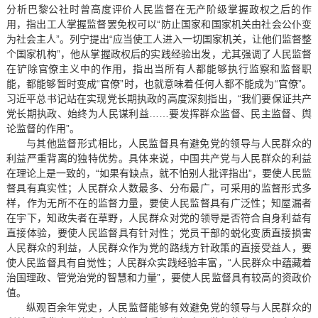
分析巴黎公社时曾高度评价人民监督在无产阶级掌握政权之后的作
用，指出工人掌握监督罢免权可以“防止国家和国家机关由社会公仆变
为社会主人”。列宁提出“应当使工人进入一切国家机关，让他们监督整
个国家机构”，他从掌握政权后的实践经验出发，尤其强调了人民监督
在铲除官僚主义中的作用，指出当所有人都能够执行监察和监督职
能，都能够暂时变成“官僚”时，也就意味着任何人都不能成为“官僚”。
习近平总书记站在实现党长期执政的高度深刻指出，“我们要保证共产
党长期执政、始终为人民谋利益……要发挥群众监督、民主监督、舆
论监督的作用”。
与其他监督形式相比，人民监督具有避免党的领导与人民群众的
利益严重背离的独特优势。具体来说，中国共产党与人民群众的利益
在理论上是一致的，“如果有缺点，就不怕别人批评指出”，要使人民监
督具有真实性；人民群众人数最多、分布最广，可采用的监督形式多
样，作为无所不在的监督力量，要使人民监督具有广泛性；知屋漏者
在宇下，知政失者在草野，人民群众对党的领导是否符合自身利益有
直接体验，要使人民监督具有针对性；党员干部的蜕化变质直接损害
人民群众的利益，人民群众作为党的路线方针政策的直接受益人，要
使人民监督具有自觉性；人民群众实践经验丰富，“人民群众中蕴藏着
治国理政、管党治党的智慧和力量”，要使人民监督具有较高的资政价
值。
纵观百余年党史，人民监督能够有效避免党的领导与人民群众的