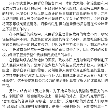
只有切实发挥人民群众的监督作用，才能大大缩小统治集团利用
公共权力谋取私利的空间，有效遏制其贪污腐败。正如马克思所指出
的那样，巴黎公社之所以能以真正的负责制取代虚伪的负责制，之所
以能用随时可以罢免的勤务员代替骑在人民头上的老爷们，之所以能
将国家等级制彻底清除，归根结底是“因为这些勤务员总是在公众监督
之下进行工作的”。
在不同性质的政权中，人民群众监督作用发挥的程度不同，以权
谋私的空间不同，统治集团贪污腐败的程度也不同。原始社会的氏族
首领会被赋予一定的公共权力，但因为生产力水平低下，剩余产品很
少，且氏族首领经常处于其他成员的直接监督之下，因此这时的公共
权力保持了服务于整个氏族和氏族成员的本性。
在剥削阶级占统治地位的国家，政权本质上是为剥削阶级剥削压
迫人民群众服务的，是为了极少数人的利益去反对大多数人。剥削阶
级出于维护自身利益的需要，必然拒绝人民群众真正的彻底的监督，
这类性质的政权“必然表现为一个同人民相脱离的统治者及其仆从的特
殊事务”。这无疑使掌握公共权力的统治集团具有了很大的谋取私利的
空间。
另外，结合以往历史来看，为了掩盖政权为剥削阶级服务的本
性，剥削阶级一般会给政权披上一层神秘的外衣，正如马克思所说，
“官僚政治的普遍精神是秘密，是奥秘”。这层神秘的外衣使人们以为
“行政和政治管理是神秘的事情，是高不可攀的职务，只能委托给一个