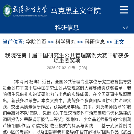
马克思主义学院
科研信息
当前位置:
学院首页
>>
科学研究
>>
科研信息
>> 正文
我院在第十届中国研究生公共管理案例大赛中斩获多
项重要奖项
2026-07-02 点击：[
208
]
（本网讯 杨洋）近日，全国公共管理专业学位研究生教育指导委
员会公布了第十届中国研究生公共管理案例大赛等级奖获奖名单，我
院师生凭借扎实的调研能力与出色的实践成果，在全国赛事中脱颖而
出，斩获多项荣誉。本次大赛中，我院多个参赛团队深耕公共治理实
践，交出高质量调研作品，获奖成果丰硕。其中，刘勇老师指导的“我
们会赢对不队”团队，凭借《关于武汉市网约车治理困境与优化路径的
调研报告》荣获调研报告二等奖；张荆红、李文晶老师指导的“金刚葫
芦娃”团队作品《“信托制”物业模式的探索与实践——基于武汉首例试
点小区的考察》，以及田舒柳老师指导的“智在必得队”团队作品《武昌