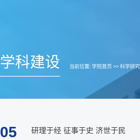
学科建设
当前位置:
学院首页
>>
科学研究
05
研理于经 征事于史 济世于民