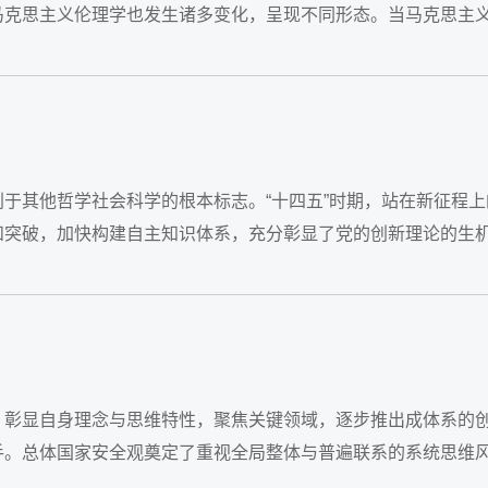
马克思主义伦理学也发生诸多变化，呈现不同形态。当马克思主
现为更加务实、...
于其他哲学社会科学的根本标志。“十四五”时期，站在新征程上
和突破，加快构建自主知识体系，充分彰显了党的创新理论的生
化软实力，...
，彰显自身理念与思维特性，聚焦关键领域，逐步推出成体系的
手。总体国家安全观奠定了重视全局整体与普遍联系的系统思维