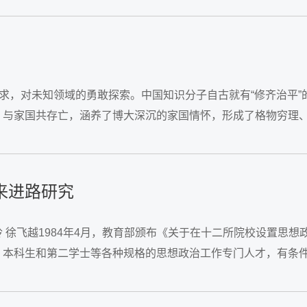
追求，对未知领域的勇敢探索。中国知识分子自古就有“修齐治平”
、与家国共存亡，涵养了博大深沉的家国情怀，形成了格物穷理
人沽名钓誉的敲门砖、垫脚石，...
来进路研究
 徐飞越1984年4月，教育部颁布《关于在十二所院校设置思想
本科生和第二学士等各种规格的思想政治工作专门人才，有条件
养了数以万计的建设者和接班人。回望思想政治教育学科的发展历