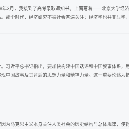
78年2月，我接到了高考录取通知书。上面写着——北京大学经
系。那个时代，经济研究不被社会普遍关注；经济学也并非显学
支支吾吾地说：“经济学可能是学打算盘的。...
介。习近平总书记指出，要加快构建中国话语和中国叙事体系，
展现中国故事及其背后的思想力量和精神力量。这一重要论述为
能够自我阐释同时能够他释的话语体系，...
仅因为马克思主义本身关注人类社会的历史结构与总体规律，使