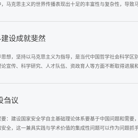
中，马克思主义的世界传播表现出十足的丰富性与复杂性，导致
设结合起来时，马克思主义伦理学会突破单纯的理论知识形式而表
科建设成就斐然
思想，坚持以马克思主义为指导，是当代中国哲学社会科学区别
理论宣传、科学研究、人才队伍、资政育人等方面不断取得进展
克思主义行”提供有效学理支撑，不断将理论优势和学科优势转化为文
设刍议
提要：建设国家安全学自主基础理论体系要基于中国问题和需要
和安全，这一兼具实践与学术价值的集成性问题可以作为问题抓
中国式现代化经验，在安全主体、问题、...