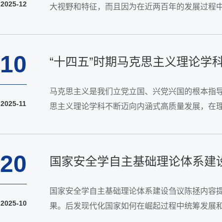
2025-12
大视野和特征，而且因为在近两百年的发展过程
泥于书斋的思辨，而是与现实的革命活动和社会建
10
“十四五”时期马克思主义理论学
马克思主义是我们立党立国、兴党兴国的根本指导
2025-11
思主义理论学科不断迈向内涵式高质量发展，在
力，不断为“马克思主义行”和“中国化时代化的马
20
国家安全学自主基础理论体系建
国家安全学自主基础理论体系建设刍议陈拯内容
2025-10
果。后发现代化国家如何在崛起过程中统筹发展
界应统合规范性与实证性研究，在比较视野下提炼