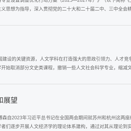
专业设置调整优化行动方案（2025—2027年）》（以下简
义思想为指导，深入贯彻党的二十大和二十届二中、三中全会精
后破，协同联动、试点先行，建立健全科技发展、...
强国建设的关键资源，人文学科在打造强大的思政引领力、人才竞
学开始取消部分文史类课程，撤销一些人文社会科学专业，缩减
这是值得认真思考的问题。文科的内在困境从大学文科面临的挑战
和展望
博森自2023年习近平总书记在全国两会期间就苏州和杭州这两座
学者们逐步开展人文经济学的理论体系建构，通过对其从理论到