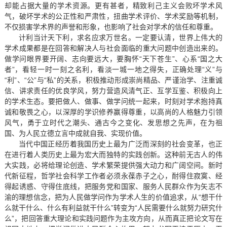
却能占据大量的学术资源。更有甚者，精致利己主义会败坏学术风
气，破坏学术的公正性和严肃性，扭曲学术评价、学术奖励等机制，
不仅损害学术界的声誉和形象，也影响了社会对学术的信任和尊重。
计利当计天下利，求名应求万世名。一定要认清，世界上伟大的
学术成果都是在回答和解决人与社会面临的重大问题中创造出来的。
做学问眼界要开阔、志向要远大，要胸怀“天下苍生”、心系“国之大
者”，看轻一时一刻之名利，看淡一城一地之得失，正确处理“义”与
“利”、“公”与“私”的关系，积极推动形成崇尚精品、严谨治学、注重诚
信、讲求责任的优良学风，努力营造风清气正、互学互鉴、积极向上
的学术生态。要把做人、做事、做学问统一起来，时刻对学术抱持真
诚和敬畏之心，以深厚的学识修养赢得尊重，以高尚的人格魅力引领
风气，勇于立时代之潮头、通古今之变化、发思想之先声，在为祖
国、为人民立德立言中成就自我、实现价值。
当代中国正经历着我国历史上最为广泛而深刻的社会变革，也正
在进行着人类历史上最为宏大而独特的实践创新。这种前无古人的伟
大实践，必将给理论创造、学术繁荣提供强大动力和广阔空间。新时
代新征程，哲学社会科学工作者必须永葆赤子之心，耐得住寂寞、经
得起诱惑、守得住底线，把服务党和国家、服务人民群众作为矢志不
渝的理想信念，把为人民做学问作为学术人生的价值追求，从“想干什
么就干什么、什么有利益就干什么”转变为“人民需要什么就努力研究什
么”，把回答重大理论和实践问题作为主攻方向，从而真正把论文写在