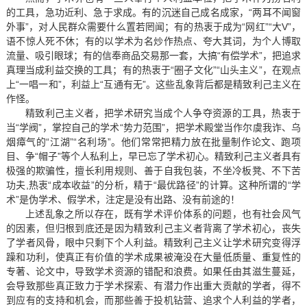
的工具，急功近利、急于求成。有的沉迷自己成名成家，“两耳不闻窗
外事”，对人民群众需要什么置若罔闻；有的热衷于成为“网红”“大V”，
语不惊人死不休；有的以学术为名炒作热点、夸大其词，为个人博取
流量、吸引眼球；有的信奉商品交易那一套，大搞“有偿学术”，把追求
真理当成利益交换的工具；有的热衷于“圈子文化”“山头主义”，在观点
上“一唱一和”，利益上“互通有无”。这些乱象背后都是精致利己主义在
作怪。
精致利己主义者，把学术研究当成个人争夺资源的工具，热衷于
当“学阀”，掌控自己的学术“势力范围”，把学术殿堂当作尔虞我诈、乌
烟瘴气的“江湖”“名利场”。他们常常把精力放在批量制作论文、跑项
目、争“帽子”等个人私利上，早已忘了学术初心。精致利己主义者具有
极强的欺骗性，擅长利用规则、善于自我包装，不坐冷板凳、不下苦
功夫,热衷“成本收益”的分析，精于“最优路径”的计算。这种所谓的“学
术”是伪学术、假学术，注定是没有出路、没有前途的！
上述乱象之所以存在，既有学术评价体系的问题，也有社会风气
的因素，但归根到底还是因为精致利己主义者背离了学术初心，丧失
了学者风骨，眼中只剩下个人利益。精致利己主义让学术研究变得浮
躁和功利，使真正有价值的学术成果被淹没在大量低质量、重复性的
专著、论文中，导致学术资源的错配和浪费。如果任由其滋生蔓延，
会导致那些真正致力于学术探索、有潜力作出重大贡献的学者，得不
到应有的支持和机会，而那些善于投机钻营、追求个人利益的学者，