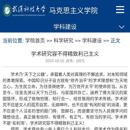
马克思主义学院
学科建设
当前位置:
学院首页
>>
科学研究
>>
学科建设
>> 正文
学术研究容不得精致利己主义
2025-10-15 点击：[
207
]
学术乃“天下之公器”，承载着人类对真理的不懈追求，对未知领域
的勇敢探索。中国知识分子自古就有“修齐治平”的学术理想和“为天地
立心，为生民立命，为往圣继绝学，为万世开太平”的使命担当。从古
至今，往圣先贤以天下为己任、与家国共存亡，涵养了博大深沉的家
国情怀，形成了格物穷理、知行合一、经世致用的学术传统。学术研
究不应是文人的孤芳自赏、无病呻吟，也不应是“有闲阶级”的消遣，更
不应是个人沽名钓誉的敲门砖、垫脚石，而是要坚守为人民做学问的
理想信念，真正做有信仰、有情怀、有正气、有担当的学问。学术界
不是“名利场”，学术研究容不得精致利己主义！
然而，学术界也有一些人奉行个人利益本位，把学术作为捞名利