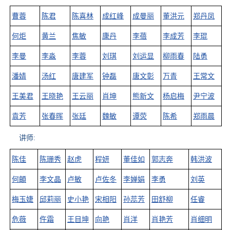
曹蓉
陈君
陈喜林
成红峰
成曼丽
董洪元
郑丹凤
何炬
黄兰
焦敏
康丹
李蓓
李成芳
李琨
李曼
李淼
李蓉
刘琪
刘运显
柳雨春
陆勇
潘婧
汤红
唐建军
钟磊
唐文彰
万青
王常文
王美君
王晓艳
王云丽
肖坤
熊新文
杨启梅
尹宁波
袁芳
张春晖
张廷
魏敏
谭荧
陈希
郑雨晨
讲师
:
陈佳
陈珊秀
赵虎
程妍
董佳如
郭志奔
韩洪波
何頔
李文晶
卢敏
卢佐冬
李婵娟
李勇
刘英
梅玉婕
邱莉丽
史小艳
宋相阳
孙蕊芳
田舒柳
任睿
危薇
仵霜
王目坤
向艳
肖洋
肖艳芳
肖细明