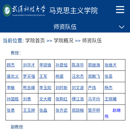
马克思主义学院
师资队伍
当前位置:
学院首页
>>
学院概况
>>
师资队伍
教授：
顾杰
刘华才
李锐锋
孙君恒
陈泽华
郭继海
张继才
唐忠义
罗天强
王军
杨震
汪忠杰
郑鹏飞
张英
李敏
熊吉峰
李玉姣
刘时新
刘文波
严炜
杨杰
孙国胜
刘勇
文大稷
张荆红
傅江浩
马平均
王晓曦
张勇
王玉婷
张晶
张齐武
郑琼梅
管开明
赵继
伟
副教授
: