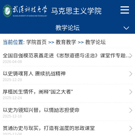
马克思主义学院
教学论坛
当前位置:
学院首页
>>
教育教学
>>
教学论坛
全国自强模范袁鑫走进《思想道德与法治》课堂作专题思政报告
2026-04-08
以史铸魂育人 赓续抗战精神
2025-12-29
厚植民生情怀，阐释“国之大者”
2025-12-24
以史为镜知兴替，以情励志担使命
2025-12-16
贯通历史与现实，打造有温度的思政课堂
2025-12-08