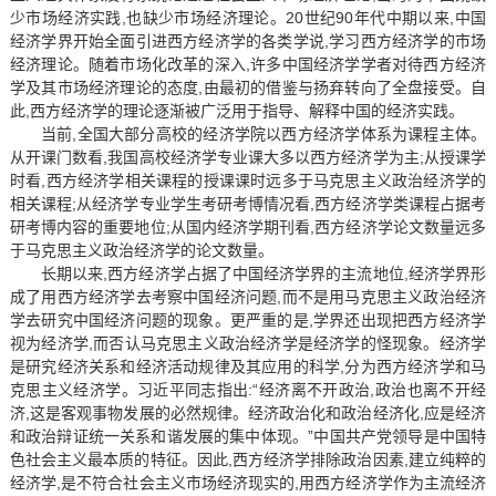
少市场经济实践,也缺少市场经济理论。20世纪90年代中期以来,中国
经济学界开始全面引进西方经济学的各类学说,学习西方经济学的市场
经济理论。随着市场化改革的深入,许多中国经济学学者对待西方经济
学及其市场经济理论的态度,由最初的借鉴与扬弃转向了全盘接受。自
此,西方经济学的理论逐渐被广泛用于指导、解释中国的经济实践。
当前,全国大部分高校的经济学院以西方经济学体系为课程主体。
从开课门数看,我国高校经济学专业课大多以西方经济学为主;从授课学
时看,西方经济学相关课程的授课课时远多于马克思主义政治经济学的
相关课程;从经济学专业学生考研考博情况看,西方经济学类课程占据考
研考博内容的重要地位;从国内经济学期刊看,西方经济学论文数量远多
于马克思主义政治经济学的论文数量。
长期以来,西方经济学占据了中国经济学界的主流地位,经济学界形
成了用西方经济学去考察中国经济问题,而不是用马克思主义政治经济
学去研究中国经济问题的现象。更严重的是,学界还出现把西方经济学
视为经济学,而否认马克思主义政治经济学是经济学的怪现象。经济学
是研究经济关系和经济活动规律及其应用的科学,分为西方经济学和马
克思主义经济学。习近平同志指出:“经济离不开政治,政治也离不开经
济,这是客观事物发展的必然规律。经济政治化和政治经济化,应是经济
和政治辩证统一关系和谐发展的集中体现。”中国共产党领导是中国特
色社会主义最本质的特征。因此,西方经济学排除政治因素,建立纯粹的
经济学,是不符合社会主义市场经济现实的,用西方经济学作为主流经济