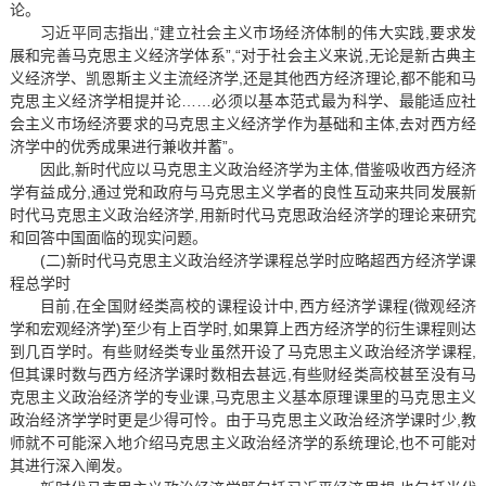
论。
习近平同志指出,“建立社会主义市场经济体制的伟大实践,要求发
展和完善马克思主义经济学体系”,“对于社会主义来说,无论是新古典主
义经济学、凯恩斯主义主流经济学,还是其他西方经济理论,都不能和马
克思主义经济学相提并论……必须以基本范式最为科学、最能适应社
会主义市场经济要求的马克思主义经济学作为基础和主体,去对西方经
济学中的优秀成果进行兼收并蓄”。
因此,新时代应以马克思主义政治经济学为主体,借鉴吸收西方经济
学有益成分,通过党和政府与马克思主义学者的良性互动来共同发展新
时代马克思主义政治经济学,用新时代马克思政治经济学的理论来研究
和回答中国面临的现实问题。
(二)新时代马克思主义政治经济学课程总学时应略超西方经济学课
程总学时
目前,在全国财经类高校的课程设计中,西方经济学课程(微观经济
学和宏观经济学)至少有上百学时,如果算上西方经济学的衍生课程则达
到几百学时。有些财经类专业虽然开设了马克思主义政治经济学课程,
但其课时数与西方经济学课时数相去甚远,有些财经类高校甚至没有马
克思主义政治经济学的专业课,马克思主义基本原理课里的马克思主义
政治经济学学时更是少得可怜。由于马克思主义政治经济学课时少,教
师就不可能深入地介绍马克思主义政治经济学的系统理论,也不可能对
其进行深入阐发。