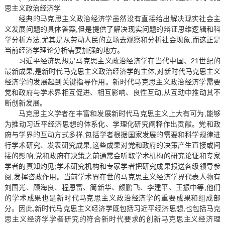
思主义政治经济学
经典的马克思主义政治经济学虽然没有直接给出解决现实社会主
义发展问题的具体答案,但是提供了解决现实问题的辩证思维逻辑和科
学分析方法,尤其是从劳动人民的立场去观察和分析社会现象,而这正是
当前经济学理论分析需要加强的地方。
习近平经济思想是马克思主义政治经济学在当代中国、21世纪的
最新成果,是新时代马克思主义政治经济学的主体,对新时代马克思主义
经济学的发展起到关键指导作用。新时代马克思主义政治经济学需要
党和政府与学术界相互促进、相互影响、良性互动,从互动中推动其不
断创新发展。
马克思主义学者在丰富和发展新时代马克思主义上大有可为,能够
为推动习近平经济思想的体系化、学理化研究阐释作出贡献。党和政
府与学界的互动方式多样,包括学者根据国家发展的需要和科学规律进
行学术研究、发表研究成果,这些成果对党和政府的决策产生直接或间
接的影响;党和政府在决策之前通常会听取学术机构的研究论证和专家
学者的真知灼见;学术研究机构和专家学者把研究成果报送各级领导参
阅,发挥咨政作用。当前学术界在世的马克思主义经济学界代表人物有
刘国光、顾海良、程恩富、简新华、颜鹏飞、李建平、王振中等,他们
的学术成果也是新时代马克思主义政治经济学的重要成果和组成部
分。因此,新时代马克思主义经济学既包括习近平经济思想,也包括马克
思主义经济学学者研究的符合新时代要求的创新马克思主义经济理