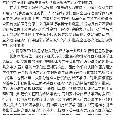
方经济学专业的研究生具有批判和借鉴西方经济学的能力。
在党中央有关领导的倡导和中宣部的大力支持下,中国社会科学院
开展了“马克思主义理论骨干人才培养计划”,面向全国招收和培养马克
思主义理论专业博士生。中国社会科学院坚持马克思主义学科领航,在
全国首次按照马克思主义门类进行学科专业设置,并成为具有显著影响
力的马克思主义理论人才培养高地。在党中央的大力支持下,培养马克
思主义理论专业博士在全国范围内越来越受到重视。这是扭转马克思
主义政治经济学在中国学界被边缘化的有力措施,全国各高校应该逐渐
推广这种做法。
(五)将习近平经济思想融入西方经济学专业课并进行课程思政教学
长期以来,相当一部分财经类高校专业课老师就是在西方经济学理
论体系中接受教育的,他们的知识体系完全建构在西方经济学的理论体
系之中,对西方经济学采取全盘接受态度。因此,他们在实际的西方经济
学教学中,完全按照西方经济学的理论体系进行完全西化式教学,所培养
出的学生也有相当一大部分是全盘接受西方经济学的。对此,应该按照
习近平总书记的指示正确对待西方经济学,即有选择性地借鉴和批判。
在西方经济学的教材选择上,要选用具有批判和借鉴功能的马克思主义
理论研究和建设工程西方经济学教材,同时要对全体经济学界的教师进
行习近平经济思想的教育,让习近平经济思想进入西方经济学专业教师
的头脑,从而让经济学教师具有扬弃西方经济学的能力,只有这样才能培
养出学生扬弃西方经济学的能力。鼓励习近平经济思想融入西方经济