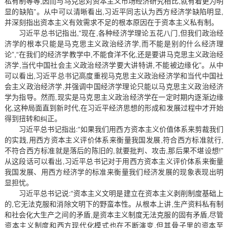
私有制等等,因而与马克思对资本主义市场经济研究相比,就有着更为明
显的缺陷”。从中可以清晰看出,习近平同志认为西方经济学缺陷明显,
并深刻指出资本主义有效需求不足的根本原因在于资本主义私有制。
习近平总书记指出,“现在,各种经济学理论五花八门,但我们政治经
济学的根本只能是马克思主义政治经济学,而不能是别的什么经济理
论”,“在我们的经济学教学中,不能食洋不化,还是要讲马克思主义政治经
济学,当代中国社会主义政治经济学要大讲特讲,不能被边缘化”。从中
可以看出,习近平总书记高度重视马克思主义政治经济学和当代中国社
会主义政治经济学,并强调中国经济学理论只能以马克思主义政治经济
学为指导。然而,现实是马克思主义政治经济学在一定时期内逐渐边缘
化,这种局面直到新时代,在习近平经济思想的形成和发展过程中才开始
得到扭转和纠正。
习近平总书记指出:“如果我们用西方资本主义价值体系来剪裁我们
的实践,用西方资本主义评价体系来衡量我国发展,符合西方标准就行,
不符合西方标准就是落后的陈旧的,就要批判、攻击,那后果不堪设想!”
从这段话可以看出,习近平总书记对于用西方资本主义评价体系来衡量
我国发展、用西方经济学的标准来衡量我们经济发展的现象表现出明
显担忧。
习近平总书记说:“资本主义文明是建立在资本主义剥削制度基础上
的,它无法克服和消除文明下的野蛮本性。从根本上讲,生产资料私有制
和社会化大生产之间的矛盾,是资本主义制度无法克服的固有矛盾,尽管
资本主义制度和西方现代化模式也在不断演变,但其骨子里的资本至