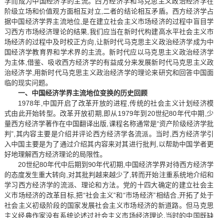
学而成为中国经济学的主流。西方经济学和马克思主义政治经济学在
阶级立场和价值观方面相互对立,二者的结论相互矛盾。西方经济学占
据中国经济学界主流地位,是在建立社会主义市场经济的过程中盲目学
习西方市场经济理论的结果,我们应当在新时代构建高水平社会主义市
场经济的过程中及时校正方向,让新时代马克思主义政治经济学成为中
国经济学教育界和学术界的主流。新时代应以马克思主义政治经济学
为主体,借鉴、吸收西方经济学的有益成分来发展新时代马克思主义政
治经济学,用新时代马克思主义政治经济学的理论来研究和回答中国面
临的现实问题。
一、中国经济学界主流地位变换的历史回顾
1978年,中国开启了改革开放的进程,传统的社会主义计划经济模
式由此开始转型。改革开放初期,即从1979年到20世纪80年代中期,少
量西方经济学著作在中国翻译出版,课程名称通常是“资产阶级经济学批
判”,其内容主要是介绍并评论西方经济学各流派。当时,西方经济学引
入中国主要是为了通过介绍其内容来对其进行批判,以帮助中国学者更
好地理解西方经济理论的局限性。
20世纪80年代中后期到90年代初期,中国经济学界对待西方经济学
的态度发生重大转向,对其批判越来越少了,转而开始注重系统地介绍和
学习西方经济学的流派、理论和方法。党的十四大确定的建立社会主
义市场经济的改革目标,把“社会主义”和“市场经济”相结合,开拓了处于
社会主义初级阶段的国家发展社会主义市场经济的新道路。但马克思
主义经典作家没有系统论述过社会主义市场经济理论,当时的中国既缺