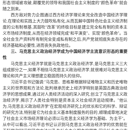
形态领域被攻破,颠覆党的领导和我国社会主义制度的“颜色革命”就会
随之到来。
西方敌对势力企图通过西方经济学理论来完全改造中国经济学理
论,在理论和实践上大力鼓吹私有化,从而瓦解中国特色社会主义经济制
度的公有制根基,其鼓吹“改革”的终极目标是建立完全私有制的资本主
义市场经济制度,从而在经济领域完成“和平演变”、实现“颜色革命”。当
全社会生产资料所有制完全变成私有制之后,共产党就彻底失去存在的
经济基础和必要性,进而丧失执政地位。
三、马克思主义政治经济学成为中国经济学主流意识形态的重要
性
马克思主义经济学就是马克思主义政治经济学,是马克思主义三大
组成部分之一,如果不相信马克思主义政治经济学,就很难对马克思主义
理论和共产主义理想建立稳固而持久的信仰。
习近平总书记强调:“马克思、恩格斯根据辩证唯物主义和历史唯物
主义的世界观和方法论,批判继承历史上经济学特别是英国古典政治经
济学的思想成果,通过对人类经济活动的深入研究,创立了马克思主义政
治经济学,揭示了人类社会特别是资本主义社会经济运动规律。”他认
为,马克思主义政治经济学“在宏观经济研究上的优长和它的科学、辩证
的研究方法,特别是它为社会主义基本制度服务的目的,顺理成章地决定
了社会主义市场经济理论必须以马克思主义经济学为基础、为主干”。
从中可以看出,习近平总书记认识到马克思主义政治经济学的优势就在