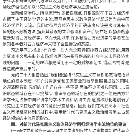
于科学和辩证的研究方法以及为社会主义服务的属性,因此社会主义市
场经济理论必须以马克思主义政治经济学为主流理论。
当前经济学界之所以流行许多错误观点,其根源就在于西方经济学
占据了中国经济学界的主流,而马克思主义政治经济学却成为当前中国
经济学界的支流。我们对待西方经济学的正确态度应该是吸收其有价
值的技术分析方法,摒弃其错误的立论假设和资产阶级立场,以扬弃的态
度去对待西方经济学。然而长期以来,许多教授西方经济学的学者甚至
是知名学者对西方经济学采取了全盘接受的态度。
习近平同志指出:“存在着一些人完全照搬照抄西方经济理论,用西
方资本主义私有制的市场经济理论来指导崭新的社会主义市场经济实
践的问题……一定的理论总是适用于一定的对象和范围,‘乱点鸳鸯谱’是
要造成严重后果的。”
党的二十大报告指出,“我们要坚持马克思主义在意识形态领域指导
地位的根本制度”,“在充分肯定党和国家事业取得举世瞩目成就的同时,
必须清醒看到,我们的工作还存在一些不足,面临不少困难和问题……意
识形态领域存在不少挑战”。意识形态领域存在的挑战之一便是西方经
济学长期占据中国经济学的学术主流和话语主流,这潜移默化地削弱了
马克思主义在经济领域的意识形态基础。因此,我们在构建高水平社会
主义市场经济体制的过程中,要用新时代马克思主义政治经济学去占领
经济领域的主流意识形态。
四、对新时代马克思主义政治经济学回归经济学主流地位的建议
(一)通过党和政府与马克思主义学者的良性互动来构建新时代马克