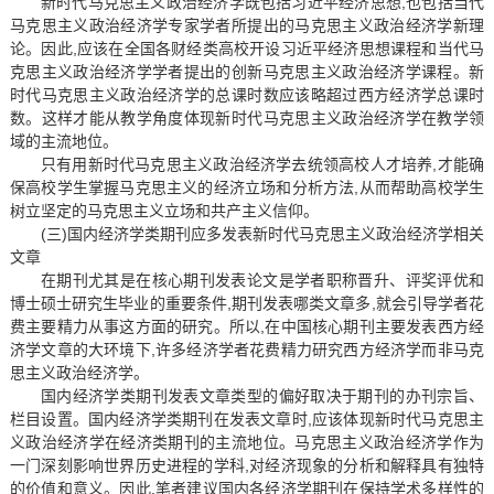
新时代马克思主义政治经济学既包括习近平经济思想,也包括当代
马克思主义政治经济学专家学者所提出的马克思主义政治经济学新理
论。因此,应该在全国各财经类高校开设习近平经济思想课程和当代马
克思主义政治经济学学者提出的创新马克思主义政治经济学课程。新
时代马克思主义政治经济学的总课时数应该略超过西方经济学总课时
数。这样才能从教学角度体现新时代马克思主义政治经济学在教学领
域的主流地位。
只有用新时代马克思主义政治经济学去统领高校人才培养,才能确
保高校学生掌握马克思主义的经济立场和分析方法,从而帮助高校学生
树立坚定的马克思主义立场和共产主义信仰。
(三)国内经济学类期刊应多发表新时代马克思主义政治经济学相关
文章
在期刊尤其是在核心期刊发表论文是学者职称晋升、评奖评优和
博士硕士研究生毕业的重要条件,期刊发表哪类文章多,就会引导学者花
费主要精力从事这方面的研究。所以,在中国核心期刊主要发表西方经
济学文章的大环境下,许多经济学者花费精力研究西方经济学而非马克
思主义政治经济学。
国内经济学类期刊发表文章类型的偏好取决于期刊的办刊宗旨、
栏目设置。国内经济学类期刊在发表文章时,应该体现新时代马克思主
义政治经济学在经济类期刊的主流地位。马克思主义政治经济学作为
一门深刻影响世界历史进程的学科,对经济现象的分析和解释具有独特
的价值和意义。因此,笔者建议国内各经济学期刊在保持学术多样性的