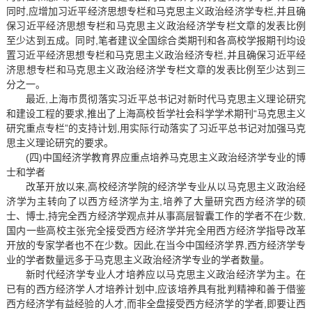
同时,应增加习近平经济思想专栏和马克思主义政治经济学专栏,并且确
保习近平经济思想专栏和马克思主义政治经济学专栏文章的发表比例
至少达到五成。同时,笔者建议全国综合类期刊和各高校学报期刊均设
置习近平经济思想专栏和马克思主义政治经济专栏,并且确保习近平经
济思想专栏和马克思主义政治经济学专栏文章的发表比例至少达到三
分之一。
最近,上海市贯彻落实习近平总书记对新时代马克思主义理论研究
和建设工程的要求,推出了上海高校哲学社会科学学术期刊“马克思主义
研究重点专栏”的支持计划,用实际行动落实了习近平总书记对加强马克
思主义理论研究的要求。
(四)中国经济学教育界应重点培养马克思主义政治经济学专业的博
士和学者
改革开放以来,高校经济学院的经济学专业从以马克思主义政治经
济学为主转向了以西方经济学为主,培养了大量研究西方经济学的硕
士、博士,持完全西方经济学观点并从事高层智囊工作的学者不在少数,
国内一些高校主张完全接受西方经济学并完全用西方经济学指导改革
开放的专家学者也不在少数。因此,在当今中国经济学界,西方经济学专
业的学者数量远多于马克思主义政治经济学专业的学者数量。
新时代经济学专业人才培养应以马克思主义政治经济学为主。在
已有的西方经济学人才培养计划中,应该培养具有批判精神和善于借鉴
西方经济学有益经验的人才,而非全盘接受西方经济学的学者,即要让西