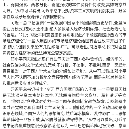
上、弱肉强食、两极分化、霸道强权的本性没有任何改变,其弊端愈益
明显。”从中可以看出,习近平总书记对资本主义文明的剥削制度、野蛮
本性以及矛盾根源作了深刻的剖析。
习近平总书记强调:“一些发展中国家不顾国情和历史条件,全盘照
搬西方模式,结果水土不服,绝大多数陷入经济长期停滞、社会政治动荡
的困境。”对此,习近平同志曾旗帜鲜明地指出:“不能照搬照抄西方的市
场经济理论”,“一些人用西方的市场经济理论给国有企业改革开出了许
多‘药方’,但到头来没有几贴能治‘病’”。可以看出,习近平总书记对全盘
照搬西方经济学的做法持完全否定态度。
邓小平同志指出:“现在有些同志对于西方各种哲学的、经济学的、
社会政治的和文学艺术的思潮,不分析、不鉴别、不批判,而是一窝蜂地
盲目推崇。对于西方学术文化的介绍如此混乱”。从中可以看出,邓小平
同志也不认同不加分析地全盘接受西方经济学理论,而是主张对其鉴别
和批判后吸收其合理成分。
习近平总书记指出:“今天,西方国家日渐陷入困境,一个重要原因就
是无法遏制资本贪婪的本性,无法解决物质主义膨胀、精神贫乏等痼
疾。”他强调:“各种敌对势力一直企图在我国制造‘颜色革命’,妄图颠覆中
国共产党领导和我国社会主义制度……他们选中的一个突破口就是意
识形态领域,企图把人们的思想搞乱,然后浑水摸鱼、乱中取胜……思想
舆论阵地一旦被突破,其它防线就很难守得住。”从中可以看出,习近平
总书记高度重视意识形态领域,他认为,一旦思想舆论阵地被突破、意识