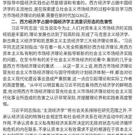
学指导中国经济实践也必然是错误和有害的。西方经济学占据中国经
济学的主流地位,是在探索建立社会主义市场经济的过程中盲目学习西
方市场经济理论的结果,需要在新时代加以纠正。
二、西方经济学占据中国经济学主流意识形态的危害性
习近平同志说:“应当说迄今为止,人们对资本主义市场经济的实践
经验是丰富的,理论发展也达到了较高阶段,形成了马克思主义经济学、
新古典主义经济学和凯恩斯主义主流经济学三大经济理论体系。”习近
平同志还深刻指出:“存在着一些人完全照搬照抄西方经济理论,用西方
资本主义私有制的市场经济理论来指导崭新的社会主义市场经济实践
的问题。在至今所有的关于社会主义市场经济的论著中,看到的几乎全
是西方市场经济理论的重述……从这一意义上说,用西方市场经济理论
冒充社会主义市场经济理论与固守传统的计划经济体制一样,都会对社
会主义现代化建设事业造成严重损害,这一点应引起理论和实际工作者
的高度警醒。”从中可以明显看出习近平同志看待西方经济学的鲜明态
度,他对用西方市场经济理论冒充社会主义市场经济理论给社会主义现
代化事业所造成的危害之认识非常深刻,并提醒理论界和实践者高度警
惕。
习近平同志指出,“主流经济学”“将社会关系排除在研究范围之外,不
承认经济活动的特殊社会规定性和社会经济关系在经济运动中的决定
作用,不承认资本主义私有制经济关系所决定的无政府状态与经济循环
和危机的内在联系,不承认资本主义有效需求不足的根源在于资本主义