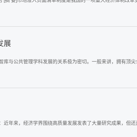
男 [摘 要]市场准入负面清单制度是我国的一项重大经济体制改
发展
校智库与公共管理学科发展的关系极为密切。一般来讲，拥有顶
要：近年来，经济学界围绕高质量发展发表了大量研究成果，但