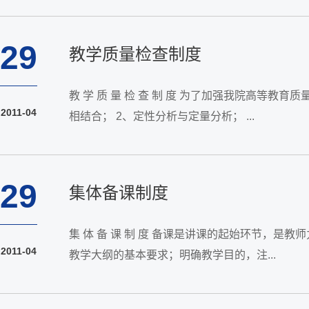
29
教学质量检查制度
教 学 质 量 检 查 制 度 为了加强我院高等教育质量的管理工作，促进教学管理水平的提高。根据学校有关规定，特制定本检查制度。 第一条： 教学检查的原则 1、单项检查与综合检查
2011-04
相结合； 2、定性分析与定量分析； ...
29
集体备课制度
集 体 备 课 制 度 备课是讲课的起始环节，是教师力求取得最佳讲课效果的先决条件。备课期间任课教师必须了解本课程在整体课程结构中的地位和任务；了解学生基础知识；熟悉掌握
2011-04
教学大纲的基本要求；明确教学目的，注...