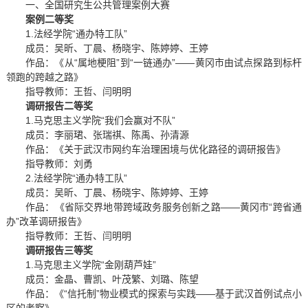
一、全国研究生公共管理案例大赛
案例二等奖
1.法经学院“通办特工队”
成员：吴昕、丁晨、杨晓宇、陈婷婷、王婷
作品：《从“属地梗阻”到“一链通办”——黄冈市由试点探路到标杆
领跑的跨越之路》
指导教师：王哲、闫明明
调研报告二等奖
1.马克思主义学院“我们会赢对不队”
成员：李丽珺、张瑞祺、陈禹、孙清源
作品：《关于武汉市网约车治理困境与优化路径的调研报告》
指导教师：刘勇
2.法经学院“通办特工队”
成员：吴昕、丁晨、杨晓宇、陈婷婷、王婷
作品：《省际交界地带跨域政务服务创新之路——黄冈市“跨省通
办”改革调研报告》
指导教师：王哲、闫明明
调研报告三等奖
1.马克思主义学院“金刚葫芦娃”
成员：金晶、曹凯、叶茂繁、刘璐、陈望
作品：《“信托制”物业模式的探索与实践——基于武汉首例试点小