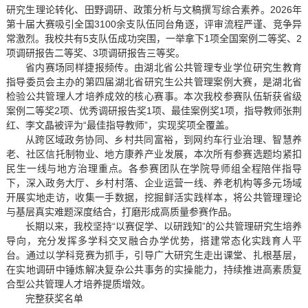
研究生理论转化、田野调研、政策分析与文稿撰写综合素养。2026年
第十届大赛吸引全国3100余支队伍同台角逐，评审流程严谨、竞争异
常激烈。我校共有5支队伍成功突围，一举拿下1项全国案例二等奖、2
项调研报告二等奖、3项调研报告三等奖。
省内赛场同样捷报频传。由湖北省公共管理专业学位研究生教育
指导委员会主办的第四届湖北省研究生公共管理案例大赛，是湖北省
检验公共管理人才培养成效的核心赛事。本次我校参赛队伍斩获省级
案例二等奖2项、优秀调研报告奖1项、最佳案例奖1项，指导教师张荆
红、李文晶被评为“最佳指导教师”，实现奖项全覆盖。
从跨区域政务协同、乡村共同富裕，到网约车行业治理、智慧养
老、社区信托制物业、地方康养产业发展，本次所有参赛选题均紧扣
民生一线与地方治理重点。各参赛团队在学院导师组全程陪伴指导
下，深入政务大厅、乡村村落、企业运营一线、养老机构等多元场域
开展实地走访，收集一手数据，挖掘鲜活实践样本，将公共管理理论
与基层真实难题深度结合，打磨形成高质量参赛作品。
长期以来，我校坚持“以赛促学、以研践知”的公共管理研究生培养
导向，充分发挥多学科交叉融合办学优势，搭建常态化实践育人平
台。通过以学科竞赛为抓手，引导广大研究生走出课堂、扎根基层，
在实地调研中锤炼解决复杂公共事务的实操能力，持续推进高素质复
合型公共管理人才培养提质增效。
完整获奖名单