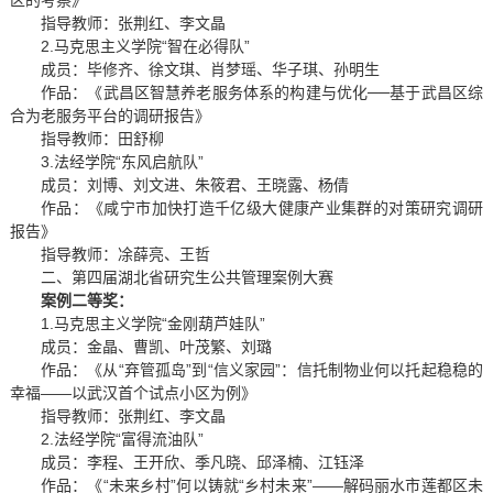
区的考察》
指导教师：张荆红、李文晶
2.马克思主义学院“智在必得队”
成员：毕修齐、徐文琪、肖梦瑶、华子琪、孙明生
作品：《武昌区智慧养老服务体系的构建与优化──基于武昌区综
合为老服务平台的调研报告》
指导教师：田舒柳
3.法经学院“东风启航队”
成员：刘博、刘文进、朱筱君、王晓露、杨倩
作品：《咸宁市加快打造千亿级大健康产业集群的对策研究调研
报告》
指导教师：凃薛亮、王哲
二、第四届湖北省研究生公共管理案例大赛
案例二等奖
：
1.马克思主义学院“金刚葫芦娃队”
成员：金晶、曹凯、叶茂繁、刘璐
作品：《从“弃管孤岛”到“信义家园”：信托制物业何以托起稳稳的
幸福——以武汉首个试点小区为例》
指导教师：张荆红、李文晶
2.法经学院“富得流油队”
成员：李程、王开欣、季凡晓、邱泽楠、江钰泽
作品：《“未来乡村”何以铸就“乡村未来”——解码丽水市莲都区未