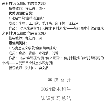
来乡村“片区组团”的共富之路》
指导教师：程红丹、周菲
优秀调研报告奖：
1.法经学院“富得流油队”
成员：李程、王开欣、季凡晓、邱泽楠、江钰泽
作品：《“未来乡村”何以铸就“乡村未来”——解码丽水市莲都区未
来乡村“片区组团”的共富之路》
指导教师：程红丹、周菲
最佳案例奖：
1.马克思主义学院“金刚葫芦娃队”
成员：金晶、曹凯、叶茂繁、刘璐
作品：《从“弃管孤岛”到“信义家园”：信托制物业何以托起稳稳的
幸福——以武汉首个试点小区为例》
指导教师：张荆红、李文晶
学院召开
2024级本科生
认识实习总结