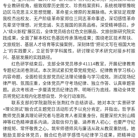
专业教研视角，细致观摩历史图文、珍贵档案资料，系统梳理鄂豫皖
边区马克思主义思想觉醒、革命星火燎原的发展脉络。大家驻足观摩
我校杰出校友、无产阶级革命家郑位三同志革命事迹，深切感悟革命
先辈坚守理想、对党忠诚、矢志报国的崇高品格，深受精神感召。步
入“续火新程”展区后，全体党员结合红色文创展品、文旅创新研究院实
践成果，全面了解本校红色基因传承落地成果；围绕老区技术帮扶、
文旅规划、基层人才培育等实操案例，深刻体悟“把论文写在祖国大地
上”的实践要义，立足哲学学科属性，研讨理论学术研究对接乡村振
兴、基层发展的实践路径。
红色研学结束后，支部全体党员移步41114教室，开展纪律教育
专题纪法闭卷测试。本次测试紧扣党章党规党纪、纪律教育学习核心
内容命题，全面检验支部党员纪法理论储备与学习成效。测试现场纪
律严明、氛围庄重，全体党员严守考场纪律、独立作答、认真审题答
题。此次考核进一步厘清党员纪律边界、明晰行为底线，推动全体党
员将党纪法规内化思想自觉、外化行动准则。
联系支部的学院副院长张荆红作总结讲话。她对本次“实景研学
+理论测试”融合式主题党日活动形式予以充分肯定，并指出，哲学系
教师党员兼具理论研究者与思政育人者双重身份，既要深挖大别山精
神等红色精神谱系内涵，汲取信仰力量、涵养育人初心；也要严守纪
律规矩、常怀敬畏之心，筑牢师德师风与廉洁从政从教双重防线。她
勉励支部全体党员，融合红色研学感悟与纪律学习成果，把精神动