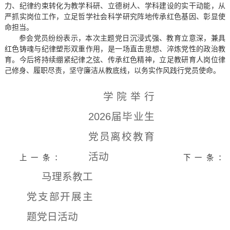
力、纪律约束转化为教学科研、立德树人、学科建设的实干动能，从
严抓实岗位工作，立足哲学社会科学研究阵地传承红色基因、彰显使
命担当。
参会党员纷纷表示，本次主题党日沉浸式强、教育立意深，兼具
红色铸魂与纪律塑形双重作用，是一场直击思想、淬炼党性的政治教
育。今后将持续绷紧纪律之弦、传承红色精神，立足教研育人岗位律
己修身、履职尽责，坚守廉洁从教底线，以务实作风践行党员使命。
学院举行
2026届毕业生
党员离校教育
活动
上一条：
下一条：
马理系教工
党支部开展主
题党日活动