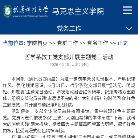
马克思主义学院
党务工作
当前位置:
学院首页
>>
党群工作
>>
党务工作
>> 正文
哲学系教工党支部开展主题党日活动
2026-06-15 点击：[
46
]
本网讯（通讯员郑雨晨）为进一步筑牢党员思想根基、严明纪律
作风、强化规矩意识，6月11日，哲学系党支部开展“懂法纪、明规
矩、知敬畏”主题党日活动。本次活动融合红色研学、纪法考核双重载
体，组织支部党员参观“永远读不完的书：大别山精神的时代回响”红色
主题展览，并开展专题纪法知识测试。
活动伊始，支部全体党员前往校图书馆，集中参观红色主题展
览。党员同志们依次参观“上篇：大别山精神的本体阐述”“下篇：武科
大的创新实践”两大板块，循着四大主题篇章回望革命历程、感悟红色
内核，接受沉浸式红色精神淬炼。
在“星火初燃”“血火淬炼”“薪火相传”三大历史单元，党员教师结合