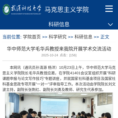
马克思主义学院
科研信息
当前位置:
学院首页
>>
科学研究
>>
科研信息
>> 正文
华中师范大学毛华兵教授来我院开展学术交流活动
2025-10-24 点击：[
156
]
本网讯（通讯员孙清源 杨洋）10月23日上午，华中师范大学马克
思主义学院院长毛华兵教授应邀，在学院41401会议室组织开展"科研
课题申报与论文写作技巧"专题讲座，并就国家社科基金项目及国家社
科基金思政专项开展"一对一"评审指导工作。本次活动由学院院长刘文
波主持，副院长张荆红、副院长刘勇及教师、研究生代表参加。