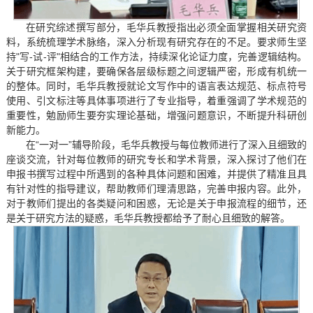
在研究综述撰写部分，毛华兵教授指出必须全面掌握相关研究资
料，系统梳理学术脉络，深入分析现有研究存在的不足。要求师生坚
持"写-试-评"相结合的工作方法，持续深化论证力度，完善逻辑结构。
关于研究框架构建，要确保各层级标题之间逻辑严密，形成有机统一
的整体。同时，毛华兵教授就论文写作中的语言表达规范、标点符号
使用、引文标注等具体事项进行了专业指导，着重强调了学术规范的
重要性，勉励师生要夯实理论基础，增强问题意识，不断提升科研创
新能力。
在“一对一”辅导阶段，毛华兵教授与每位教师进行了深入且细致的
座谈交流，针对每位教师的研究专长和学术背景，深入探讨了他们在
申报书撰写过程中所遇到的各种具体问题和困难，并提供了精准且具
有针对性的指导建议，帮助教师们理清思路，完善申报内容。此外，
对于教师们提出的各类疑问和困惑，无论是关于申报流程的细节，还
是关于研究方法的疑惑，毛华兵教授都给予了耐心且细致的解答。