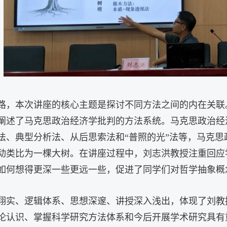
路，本次讲座的核心主题是探讨不同方法之间的内在关联
阐述了马克思政治经济学批判的方法系统
。
马克思政治经
法、典型分析法、从后思索法和
“普照的光”法等，
马克思
动类比为一棵大树。
在讲座过程中，
刘志洪教授
注重回应
如何想得更深一些更远一些，
促进
了同学们
对
哲学
抽象概
翔实、
逻辑体系、思想深邃、讲授深入浅出，体现了刘教
论认识、掌握科学研究方法
体系和今后开展学术研究
具有