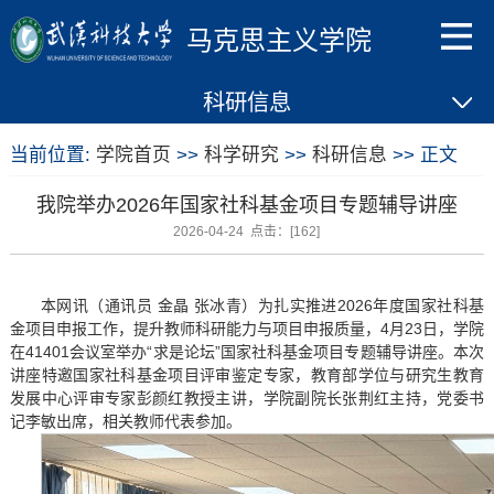
马克思主义学院
科研信息
当前位置:
学院首页
>>
科学研究
>>
科研信息
>> 正文
我院举办2026年国家社科基金项目专题辅导讲座
2026-04-24 点击：[
162
]
本网讯（通讯员 金晶 张冰青）为扎实推进2026年度国家社科基
金项目申报工作，提升教师科研能力与项目申报质量，4月23日，学院
在41401会议室举办“求是论坛”国家社科基金项目专题辅导讲座。本次
讲座特邀国家社科基金项目评审鉴定专家，教育部学位与研究生教育
发展中心评审专家彭颜红教授主讲，学院副院长张荆红主持，党委书
记李敏出席，相关教师代表参加。