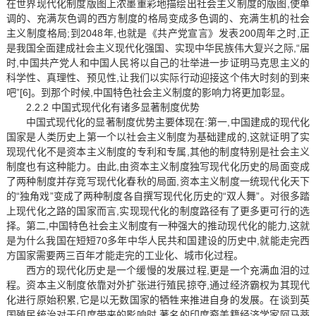
在世界现代化制度版图上浓墨重彩地描绘出社会主义制度的版图,使单
调的、充满灰色调的西方制度的格局变成多色调的、充满生机的社会
主义制度格局;到2048年,也就是《共产党宣言》发表200周年之时,正
是我国全面建成社会主义现代化强国、实现中华民族伟大复兴之际,“届
时,中国共产党人和中国人民将以自己的壮举进一步证明马克思主义的
科学性、真理性、预见性,让我们以实际行动迎接这个伟大时刻的到来
吧”[6]。到那个时候,中国特色社会主义制度的影响力将更加彰显。
2.2.2 中国式现代化有诸多显著制度优势
中国式现代化的显著制度优势主要体现在:第一,中国建成的现代化
国家是人类历史上第一个以社会主义制度为基础建成的,这就证明了实
现现代化不是资本主义制度的专利和专属,其他的制度特别是社会主义
制度也有这种能力。由此,由资本主义制度独写现代化历史的局面变成
了两种制度并存竞写现代化春秋的局面,资本主义制度一统现代化天下
的“独角戏”变成了两种制度各自撰写现代化历史的“双人舞”。对很多踏
上现代化之路的国家而言,实现现代化的制度路径有了更多更可行的选
择。第二,中国特色社会主义制度有一种强大的推动现代化的能力,这就
是为什么我国在短短70多年中华人民共和国建设的历史中,就能走完西
方国家需要两三百年才能走完的工业化、城市化过程。
西方的现代化历史是一个缓慢的发展过程,更是一个充满血泪的过
程。资本主义制度依靠对外扩张进行殖民掠夺,通过经济霸权为其现代
化进行原始积累,它是以无数国家的牺牲来推进自身的发展。在谈到英
国殖民统治对于印度带来的影响时,著名的印度裔美籍经济学家阿马蒂