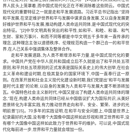
界人民头上笼罩着,而中国式现代化正在不断消除着这些阴云。中国式
现代化的重要特征之一就是走和平发展道路。习近平总书记指出:“坚持
和平发展,在坚定维护世界和平与发展中谋求自身发展,又以自身发展更
好维护世界和平与发展,推动构建人类命运共同体,是中国式现代化的突
出特征。”[2]中华文明具有突出的和平性,如和平、和睦、和谐、和气
生财、家和万事兴、和而不同等都是中华文明五千多年来一直传承的
理念,这种理念主张以道德秩序、伦理规范构造一个群己合一的和平世
界,在人己关系中强调集体及整体合作。
走和平发展道路,为人类不断增添和平力量,是中国式现代化的要
求。中国共产党在中华人民共和国成立后不久就提出了和平共处五项
原则,和平共处五项原则的正式发表是国际关系史上的伟大创举,在社会
主义革命和建设时期,在极其复杂的国家环境下,中国一直奉行这一原
则。在改革开放和社会主义现代化建设新时期,我们党提出“和平与发展
是时代主题”的论断,以自身的发展为人类和平与发展大厦不断添砖加
瓦。中国特色社会主义新时代,中国又提出了构建人类命运共同体的理
念,“现在,构建人类命运共同体已经从中国倡议扩大为国际共识,从美好
愿景转化为丰富实践,有力推动世界走向和平、安全、繁荣、进步的光
明前景”[15]。70多年的实践证明,在和平与安全问题上,中国是世界上
纪录最好的大国,没有哪个大国像中国这样如此珍视和捍卫世界和平,没
有哪个大国像中国这样如此致力于世界和平的维护。可以说,中国式现
代化每前进一步,世界和平力量就会增加一份。