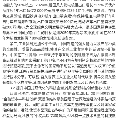
电能力的50%以上。2024年,我国风力发电机组出口增长71.9%,光伏产
品连续4年出口超过2 000亿元,锂电池出口39.1亿个,创历史新高。在绿
色交通领域,我国铁道电力机车出口量连续5年保持增加,电动摩托车和
自行车热销海外市场,出口值首次突破400亿元,电动汽车出口量首次突
破200万辆(8),为全球绿色文明发展提供强大支持。很多国家绿色转型
都离不开中国,如新西兰的目标是到2050年实现净零排放,中国在2023
年为新西兰提供了89%的太阳能光伏设备(9)。
第二,工业贸易更加公平合理。中国制造的强大能力以及产品种类
的全面性、质量的高品质性,使其在全球工业贸易中的话语权不断提
升。中国在工业贸易中一直坚持平等互利的原则,既不因为占据技术制
高点就对其他国家采取工业压榨,也不因为有规则制定权就对其他国家
进行贸易欺凌,更不会像有的国家动不动就以“强迫劳动”“人权”和“价值
观”等为借口进行贸易保护,而是在进行产品平等交易的同时与其他国家
进行技术分享。可以说,自从世界进入工业文明时代以来,贸易交换从没
有像如今这样平等,其原因就是中国工业的发展以及话语权的形成。
3.2 提升中国式现代化的科技含量,推动全球科技创新重心“东移”
从深层次讲,资本是推动“东升西降”的直接动因。20世纪末以来,
“金融资本—科技创新”双螺旋结构是美国居于世界政治经济体系结构顶
端的最重要手段。同时,资本主义社会资本力量的野蛮化以及对国家政
治的控制、凌驾,使资本呈现出各种内在的矛盾和问题,国家治理出现各
种混乱局面,科技的“小院高墙”越筑越高,但凡有一点技术含量的科技就