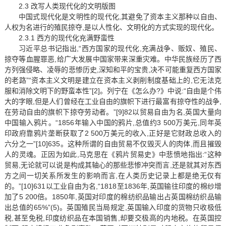
2.3 改写人类现代化的文明版图
中国式现代化是文明性的现代化,其避免了资本主义那种以自由、
人权为名进行的殖民掠夺,是以人性化、文明化的方式实现的现代化。
2.3.1 西方的现代化充满野蛮性
习近平总书记指出,“西方国家的现代化,充满战争、贩奴、殖民、
掠夺等血腥罪恶,给广大发展中国家带来深重灾难。中华民族经历了西
方列强侵略、凌辱的悲惨历史,深知和平的宝贵,决不可能重复西方国家
的老路”“资本主义文明是建立在资本主义剥削制度基础上的,它无法克
服和消除文明下的野蛮本性”[2]。列宁在《怎么办?》中说:“自由是个伟
大的字眼,但是人们曾经在工业自由的旗帜下进行最富有掠夺性的战争,
在劳动自由的旗帜下掠夺劳动者。”[9]82以贸易自由为名,英国大量向
中国输入鸦片。“1856年输入中国的鸦片,总值约3 500万美元,同年英
印政府靠鸦片垄断获取了2 500万美元的收入,正好是它财政总收入的
六分之一”[10]635。这种所谓的自由贸易不仅毁灭人的肉体,而且摧毁
人的灵魂。正因为如此,马克思在《鸦片贸易史》中悲愤地指出:“这种
贸易,无论就可以说是构成其轴心的那些悲惨冲突而言,还是就其对东西
方之间一切关系所发生的影响而言,在人类历史记录上都是绝无仅有
的。”[10]631以工业自由为名,“1818至1836年,英国输往印度的棉纱增
加了5 200倍。1850年,英国对印度的棉纺织品输出占英国棉纺织品输
出总值的65%”(5)。英国殖民当局规定,英国输入印度的货物只收极低
税,甚至免税,印度纺织品在本国销售,却要交极高的内地税。在英国控