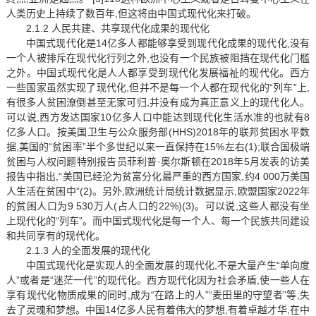
人类历史上持续了数百年,但这将由中国式现代化来打破。
2.1.2 人民共建、共享现代化成果的现代化
中国式现代化是14亿多人都能够享受到现代化成果的现代化,没有
一个人被排斥在现代化行列之外,也没有一个民族被阻挡在现代化门槛
之外。中国式现代化是人人都享受到现代化发展福祉的现代化。西方
一些国家虽然实现了现代化,但并不是每一个人都在现代化的“列车”上,
有很多人贫困潦倒甚至无家可归,并没有成为真正意义上的现代化人。
可以说,西方发达国家10亿多人口中能达到现代化生活水准的也就有8
亿多人口。按美国卫生与公众服务部(HHS)2018年的联邦贫困水平数
据,美国的“贫困率”半个多世纪以来一直保持在15%左右(1);联合国极端
贫困与人权问题特别报告员菲利普·奥尔斯顿在2018年5月发表的访美
报告中指出,“美国已经沦为贫富分化最严重的西方国家,约4 000万美国
人生活在贫困中”(2)。另外,欧洲统计局统计数据显示,欧盟国家2022年
的贫困人口为9 530万人(占人口的22%)(3)。可以说,这些人都没有坐
上现代化的“列车”。而中国式现代化是每一个人、每一个民族共同建设
和共同享有的现代化。
2.1.3 人的全面发展的现代化
中国式现代化是实现人的全面发展的现代化,不是大量产生“单向度
人”或者是“迷茫一代”的现代化。西方现代化因为社会矛盾,使一些人在
享有现代化物质成果的同时,成为“在路上的人”“麦田里的守望者”等,失
去了灵魂和梦想。中国14亿多人民有着伟大的梦想,有着卓越才华,在中