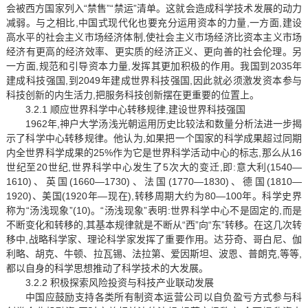
会被西方国家列入“禁售”“禁运”清单。这就会造成科学技术发展的动力
减弱。与之相比,中国式现代化也要充分运用资本的力量,一方面,建设
高水平的社会主义市场经济体制,使社会主义市场经济比资本主义市场
经济有更高的经济效率、更实质的经济正义、更向善的社会伦理。另
一方面,规范和引导资本力量,发挥其更加积极的作用。我国到2035年
建成科技强国,到2049年建成世界科技强国,因此就必须激发资本参与
科技创新的内生活力,把服务科技创新摆在更重要的位置上。
3.2.1 顺应世界科学中心转移规律,建设世界科技强国
1962年,神户大学汤浅光朝运用历史比较法和数量分析法进一步揭
示了科学中心转移规律。他认为,如果把一个国家的科学成果超过同期
内全世界科学成果的25%作为它是世界科学活动中心的标志,那么从16
世纪至20世纪,世界科学中心发生了5次大的变迁,即:意大利(1540—
1610)、英国(1660—1730)、法国(1770—1830)、德国(1810—
1920)、美国(1920年—现在),转移周期大约为80—100年。科学史界
称为“汤浅现象”(10)。“汤浅现象”表明:世界科学中心不是固定的,而是
不断变化和转移的,其基本规律就是不断从“西”向“东”转移。在这几次转
移中,战略科学家、理论科学家发挥了重要作用。达芬奇、哥白尼、伽
利略、胡克、牛顿、拉瓦锡、法拉第、爱因斯坦、波恩、普朗克,等等,
都以自身的科学思想推动了科学技术的大发展。
3.2.2 积极探索风险投资与科技产业联动发展
中国应鼓励支持各类所有制资本运营公司以自负盈亏方式参与科