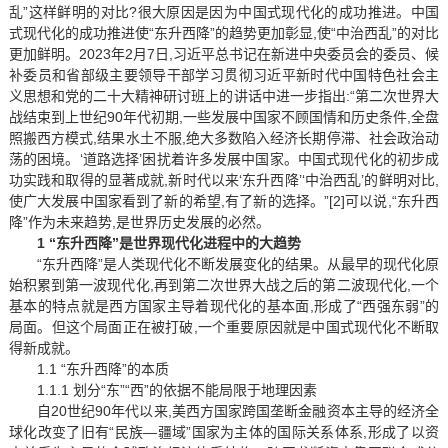
乱”这样鲜明的对比?很大原因是因为中国式现代化的成功推进。中国
式现代化的成功推进使“东升西降”的趋势更加彰显,使“中治西乱”的对比
更加鲜明。2023年2月7日,习近平总书记在新进中央委员会的委员、候
补委员和省部级主要领导干部学习贯彻习近平新时代中国特色社会主
义思想和党的二十大精神研讨班上的讲话中进一步指出:“第二次世界大
战结束到上世纪90年代初期,一些发展中国家不顾国情和历史条件,全盘
照搬西方模式,结果水土不服,绝大多数陷入经济长期停滞、社会政治动
荡的困境。‘道路选择’困扰着许多发展中国家。中国式现代化的初步成
功实践和取得的显著成就,新时代以来‘东升西降’‘中治西乱’的鲜明对比,
使广大发展中国家看到了新的希望,有了新的选择。”[2]可以说,“东升西
降”作为未来趋势,是世界历史发展的必然。
1 “东升西降”是世界现代化进程中的大趋势
“东升西降”是人类现代化不断发展变化的结果。从最早的现代化原
始积累到第一波现代化,再到第二次世界大战之后的第二波现代化,一个
基本的特点就是西方国家主导着现代化的基本面,形成了“西强东弱”的
局面。但这个局面正在被打破,一个重要原因就是中国式现代化不断取
得新成就。
1.1 “东升西降”的本质
1.1.1 划分“东”“西”的依据不能局限于地理因素
自20世纪90年代以来,美西方国家跨国垄断金融资本主导的经济全
球化改变了旧有“民族—疆域”国家为主体的国际关系体系,形成了以资