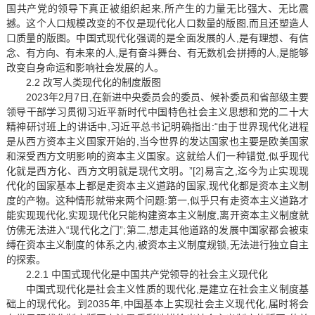
国共产党的领导下真正被组织起来,所产生的力量无比强大、无比震
撼。这个人口规模改变的不仅是现代化人口数量的版图,而且还塑造人
口质量的版图。中国式现代化强调的是全面发展的人,是有理想、有信
念、有方向、有未来的人,是有奋斗舞台、有无数机会拼搏的人,是能够
改变自身命运和影响社会发展的人。
2.2 改写人类现代化的制度版图
2023年2月7日,在新进中央委员会的委员、候补委员和省部级主要
领导干部学习贯彻习近平新时代中国特色社会主义思想和党的二十大
精神研讨班上的讲话中,习近平总书记明确指出:“由于世界现代化进程
是从西方资本主义国家开始的,当今世界的发达国家也主要是欧美国家
和深受西方文明影响的资本主义国家。这就给人们一种错觉,似乎现代
化就是西方化、西方文明就是现代文明。”[2]易言之,迄今为止实现现
代化的国家基本上都是走资本主义道路的国家,现代化都是资本主义制
度的产物。这种情形就带来两个问题:第一,似乎只有走资本主义道路才
能实现现代化,实现现代化只能构建资本主义制度,离开资本主义制度就
仿佛无法进入“现代化之门”;第二,想走其他道路的发展中国家都会被束
缚在资本主义制度的体系之内,被资本主义制度规锁,无法进行独立自主
的探索。
2.2.1 中国式现代化是中国共产党领导的社会主义现代化
中国式现代化是社会主义性质的现代化,是建立在社会主义制度基
础上的现代化。到2035年,中国基本上实现社会主义现代化,届时将会