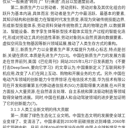
仅从“一般赛道”转向了“飞行赛道”,而且以加速度前进。
第二,新质生产力以劳动者、劳动资料、劳动对象及其优化组合的
跃升为基本内涵,具体而言:劳动者是生产力中最活跃、最基本的要素,
其知识结构和创新能力在智能时代发生质变,表现为突破传统技能边界,
形成新型技能体系;劳动资料突破传统物质工具的物理边界,以数据算
法、智能设备、数字孪生体等新型技术载体实现生产过程的智能化迭
代,形成对劳动工具的创造性革新;劳动对象则从自然资源向数据要素、
虚拟空间及生物基因等新兴领域延展,推动了人类生存方式的重构。
第三,新质生产力以全要素生产率大幅提升为核心标志,特点是创
新,关键在质优,本质是先进生产力[13]。中国在新质生产力的发展方面
走在世界前列,美国《巴伦周刊》网站2025年1月27日发表题为《不要
打击DeepSeek,要向它学习》的文章认为,中国重新定义了互联网和手
机应用,改变了人们在网上互动、购物和开展业务的方式。另外,中国在
电动汽车领域的创新能力令世界惊讶;在电信技术方面,华为技术有限公
司在开发和部署第五代移动通信技术(5G)方面取得重大进展;在AI开发
方面投入大量资源,在自然语言处理、自主系统和算法驱动制造等领域
取得突破性进展。同时,中国在机器人和自动驾驶领域的进步更加证明
了它的创新能力(7)。
3.1.3 人类工业新文明的伟大贡献
第一,贡献了绿色生态化工业文明。中国生态文明的发展使全球工
业变绿了、变清洁了。中国承诺到2030年前碳排放达到峰值,2060年
前实现碳中和。目前,全球40%的加氢站在中国,中国占全球新增风力发