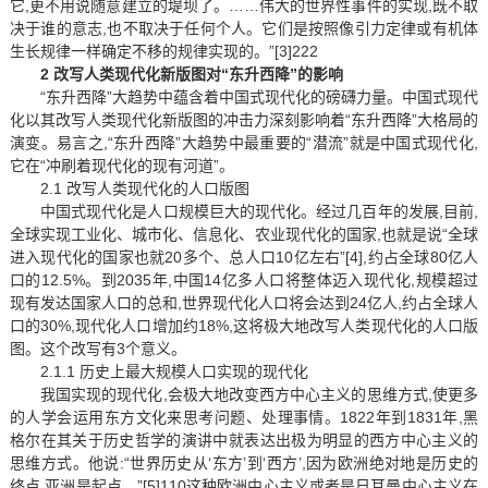
它,更不用说随意建立的堤坝了。……伟大的世界性事件的实现,既不取
决于谁的意志,也不取决于任何个人。它们是按照像引力定律或有机体
生长规律一样确定不移的规律实现的。”[3]222
2 改写人类现代化新版图对“东升西降”的影响
“东升西降”大趋势中蕴含着中国式现代化的磅礴力量。中国式现代
化以其改写人类现代化新版图的冲击力深刻影响着“东升西降”大格局的
演变。易言之,“东升西降”大趋势中最重要的“潜流”就是中国式现代化,
它在“冲刷着现代化的现有河道”。
2.1 改写人类现代化的人口版图
中国式现代化是人口规模巨大的现代化。经过几百年的发展,目前,
全球实现工业化、城市化、信息化、农业现代化的国家,也就是说“全球
进入现代化的国家也就20多个、总人口10亿左右”[4],约占全球80亿人
口的12.5%。到2035年,中国14亿多人口将整体迈入现代化,规模超过
现有发达国家人口的总和,世界现代化人口将会达到24亿人,约占全球人
口的30%,现代化人口增加约18%,这将极大地改写人类现代化的人口版
图。这个改写有3个意义。
2.1.1 历史上最大规模人口实现的现代化
我国实现的现代化,会极大地改变西方中心主义的思维方式,使更多
的人学会运用东方文化来思考问题、处理事情。1822年到1831年,黑
格尔在其关于历史哲学的演讲中就表达出极为明显的西方中心主义的
思维方式。他说:“世界历史从‘东方’到‘西方’,因为欧洲绝对地是历史的
终点,亚洲是起点。”[5]110这种欧洲中心主义或者是日耳曼中心主义在