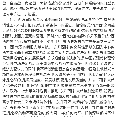
战、金融战、舆论战、局部热战等都是其捍卫旧有体系结构的典型表
现。这种“拖尾效应”必将导致全球和平赤字、发展赤字、安全赤字、治
理赤字等进一步加重。
但是,西方国家短期反弹不构成对世界发展规律本身的否定,有限抵
消性因素不过是旧有逻辑在新条件下的重复。恰恰相反,“东”“西”之间越
是激烈对抗越说明旧有体系结构不稳定性的加剧,这必将随着对抗的加
剧而加速西方国家的衰落。同时,“东”“西”各自内部均充斥矛盾分歧,“西
西摩擦”“东东角力”同样不可避免,但世界历史发展的主要矛盾之一就是
“东”“西”代表的新旧力量对抗。“东升西降”的必然性是以美国为中心的
西方国家基于资本逻辑的新帝国主义历史局限性决定的,是新兴市场国
家选择适合自身发展道路和长期艰苦奋斗决定的,是中国式现代化理论
与实践成功决定的。以美国为中心的西方国家在不断强化对全球政治
经济支配权力的同时,也不断创造出否定自身的因素;中国及其他新兴市
场国家必然面临漫长曲折过程,但发展势头不可阻挡。因此,“东升”大趋
势是必然的,是发展速度、发展规模,更是发展质量的“升”。“西降”大趋
势也是必然的,加速“西降”的重要因素是资本主义基本矛盾带来的经
济、政治、社会等各种危机。推动“东升西降”大趋势加速发展,就要加
快推进中国式现代化事业,坚持高质量发展与高水平安全相互促进,构建
高水平社会主义市场经济体制。“东升西降”大趋势的必然性,就像车尔
尼雪夫斯基在评论莱辛著作中所表达的一样:“伟大的世界性事件的进
程,是必然的和不可避免的,像大河一样,任何峭壁、任何深渊都挡不住