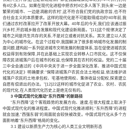
有4亿多人口。如果在现代化进程中把农村4亿多人落下,到头来‘一边是
繁荣的城市、一边是凋敝的农村’,这不符合我们党的执政宗旨,也不符
合社会主义的本质要求。这样的现代化是不可能取得成功的!40年前,我
们通过农村改革拉开了改革开放大幕。40年后的今天,我们应该通过振
兴乡村,开启城乡融合发展和现代化建设新局面。”[11]这个规律决定了
城市之间是共生共存的关系,不是对立或者对抗关系。其次,建立以人民
为中心的城市化。在这个过程中,我国解决了很多影响城市化发展的制
度问题,建构起一系列促进城市文明发展的制度体系,旨在促使进城农民
权益得到有效保障,并在此基础上实现农业转移人口市民化。这不仅保
障农民进城落户后在城市的权益,也保障其在农村的权益。党的二十届
三中全会通过的《中共中央关于进一步全面深化改革、推进中国式现
代化的决定》明确要求:“保障进城落户农民合法土地权益,依法维护进
城落户农民的土地承包权、宅基地使用权、集体收益分配权,探索建立
自愿有偿退出的办法。”[12]22这样的城市化促进了农业、农村、农民
的现代化,在人类现代化历史上是绝无仅有的。
3 中国式现代化推动“东升西降”的新路径
“东升西降”这个客观趋势的发展方向、速度,在很大程度上取决于
中国式现代化的推进程度。中国式现代化推进顺利,“东升西降”的进程
就会加速,“西强东弱”的局面就会较快被改变。中国式现代化从多个方
面影响着“东升西降”格局的变化。
3.1 建设以新质生产力为核心的人类工业文明新形态