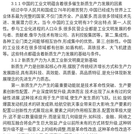
3.1.1 中国的工业文明蕴含着很多催生新质生产力发展的因素
经过中华人民共和国成立76年的艰苦努力,中国已经成为世界上工
业体系最为完整的国家,不仅门类齐全、产品繁多,而且很多领域技术先
进、发展潜力巨大。当今,中国的工业文明有3个突出特点:第一,人民
性。参与工业化进程的人口众多,很多民营企业都是工业文明发展的参
与者、贡献者,像华为技术有限公司、吉利控股集团等。第二,集成性。
各种工业门类之间能够相互协作,形成集中的优势。第三,创新性。中国
的工业技术在很多领域都有创新,如盾构机、高铁技术、大飞机建造
等。这些特点都蕴含着新质生产力发展的基础与条件。
3.1.2 新质生产力为人类工业新文明奠定新基础
新质生产力是创新起核心作用,摆脱了传统经济增长方式和生产力
发展路径,具有高科技、高效能、高质量、高品质特征,是充分体现新发
展理念的先进生产力质态。
第一,新质生产力产生的最重要动能就是技术革命性突破、生产要
素创新性配置、产业深度转型升级,具体而言:技术出现了从未有过的突
破性进展,这种技术应用于生产领域,使生产发生质的飞跃。比如,旋转
爆震发动机技术的研发成熟,给航空航天事业带来巨大影响;生产要素的
配置以创新性方式展现出来,要素之间的作用相互激活,配置效率极大提
升,这不是以数量级提升,而是呈现几何级提升,如科技、金融、网络之
间相互融合将会产生巨大效益;产业以前所未有的方式转型升级,这种转
型升级不是一般意义上的结构调整,而是革命性改造,这种革命性改造不