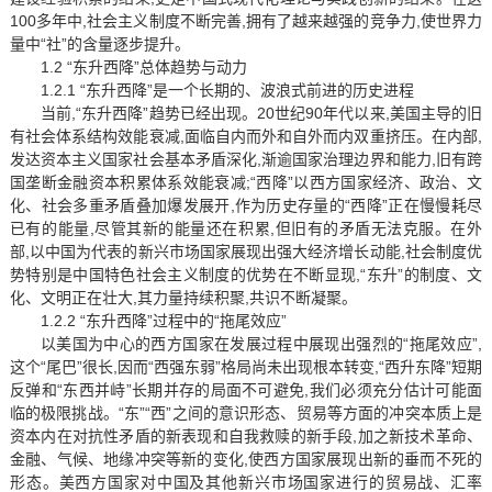
100多年中,社会主义制度不断完善,拥有了越来越强的竞争力,使世界力
量中“社”的含量逐步提升。
1.2 “东升西降”总体趋势与动力
1.2.1 “东升西降”是一个长期的、波浪式前进的历史进程
当前,“东升西降”趋势已经出现。20世纪90年代以来,美国主导的旧
有社会体系结构效能衰减,面临自内而外和自外而内双重挤压。在内部,
发达资本主义国家社会基本矛盾深化,渐逾国家治理边界和能力,旧有跨
国垄断金融资本积累体系效能衰减;“西降”以西方国家经济、政治、文
化、社会多重矛盾叠加爆发展开,作为历史存量的“西降”正在慢慢耗尽
已有的能量,尽管其新的能量还在积累,但旧有的矛盾无法克服。在外
部,以中国为代表的新兴市场国家展现出强大经济增长动能,社会制度优
势特别是中国特色社会主义制度的优势在不断显现,“东升”的制度、文
化、文明正在壮大,其力量持续积聚,共识不断凝聚。
1.2.2 “东升西降”过程中的“拖尾效应”
以美国为中心的西方国家在发展过程中展现出强烈的“拖尾效应”,
这个“尾巴”很长,因而“西强东弱”格局尚未出现根本转变,“西升东降”短期
反弹和“东西并峙”长期并存的局面不可避免,我们必须充分估计可能面
临的极限挑战。“东”“西”之间的意识形态、贸易等方面的冲突本质上是
资本内在对抗性矛盾的新表现和自我救赎的新手段,加之新技术革命、
金融、气候、地缘冲突等新的变化,使西方国家展现出新的垂而不死的
形态。美西方国家对中国及其他新兴市场国家进行的贸易战、汇率