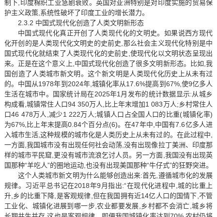
制下,印度棉织工业急剧衰败。英国对亚洲特别是对印度实施的贸易保
护主义政策,系统性破坏了印度工业的增长潜力。
2.3.2 中国式现代化创造了人类文明新形态
中国式现代化真正开创了人类现代化的文明史。如果说西方现代
化开创的是人类现代化文明史的史前史,那么社会主义现代化特别是中
国式现代化就结束了人类现代化的史前史,使现代化以文明状态呈现出
来。正是在这个意义上,中国式现代化创造了很多文明新形态。比如,我
国创造了人类城市新文明。这个新文明是人类现代化历史上从未有过
的。中国从1978年到2024年,城镇化率从17.6%提高到67%,使9亿多人
生活在城市中。国家统计局在2025年1月发布的统计数据显示:从城乡
构成看,城镇常住人口94 350万人,比上年末增加1 083万人;乡村常住人
口46 478万人,减少1 222万人;城镇人口占全国人口的比重(城镇化率)
为67%,比上年末提高0.84个百分点(6)。在47年中,中国有7.6亿多人进
入城市生活,这种规模的城市化是人类历史上从未有过的。在此过程中,
一方面,我国城市没有出现任何社会动荡,没有出现像拉丁美洲、印度那
样的城市平民窟,更没有城市流浪乞讨人员。另一方面,我国没有出现英
国那种“羊吃人”的圈地运动,也没有出现美国那种“牛仔式”的狂野突进。
这个人类城市新文明为什么能够创造出来:首先,遵循城市化的发展
规律。习近平总书记在2018年9月指出:“在现代化进程中,城的比重上
升,乡的比重下降,是客观规律,但在我国拥有近14亿人口的国情下,不管
工业化、城镇化进展到哪一步,农业都要发展,乡村都不会消亡,城乡将
长期共生并存,这也是客观规律。即便我国城镇化率达到70%,农村仍将