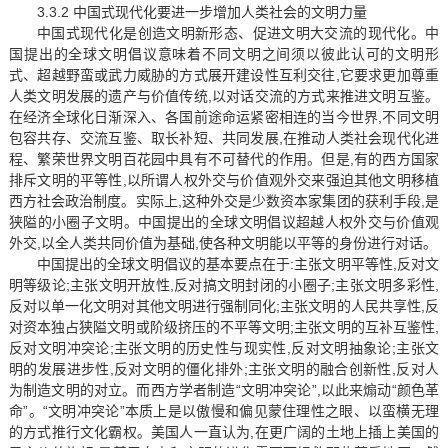
3.3.2 中国式现代化要进一步增加人类社会的文明力量
中国式现代化是创造文明新形态、促进文明大交流的现代化。中
国提出的全球文明倡议意味着不同文明之间须以彼此认可的文明形
式、超越野蛮或武力威胁的方式展开建设性互利交往,它要求更加尊重
人类文明发展的遗产与价值传统,以对话交流的方式来推进文明互鉴。
在经济全球化日渐深入、各国前途命运紧密相连的当今世界,不同文明
包容共存、交流互鉴、取长补短、共同发展,在推动人类社会现代化进
程、繁荣世界文明百花园中具有不可替代的作用。但是,有的西方国家
排斥文明的平等性,以所谓人权外交与价值观外交来强迫其他文明移植
西方社会政治制度。实际上,这种外交是少数资本家集团的获利手段,是
狭隘的小圈子文明。中国提出的全球文明倡议超越人权外交与价值观
外交,以全人类共同价值为基础,使各种文明能以平等的身份进行对话。
中国提出的全球文明倡议的基本要点在于:主张文明平等性,反对文
明等级论;主张文明开放性,反对搞文明封闭的小圈子;主张文明多彩性,
反对以单一化文明对其他文明进行强制同化;主张文明的人民共享性,反
对资本独占狭隘文明或阶级挤压的不平等文明;主张文明的互补互鉴性,
反对文明冲突论;主张文明的历史性与现实性,反对文明抽象论;主张文
明的发展进步性,反对文明的僵化排外;主张文明的融合创新性,反对人
为制造文明的对立。而西方学者制造“文明冲突论”,以此来煽动“颜色革
命”。“文明冲突论”本质上是以傲慢和偏见蒙住理性之眼、以蛮横无理
的方式推行文化霸权。美国人一直认为,在更广阔的土地上插上美国的