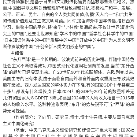
民主价值旗帜,是基于自由和文明的进化需要而拯救那些落后地区。然
而,中国倡导以文明对话和理解代替敌视和对抗,积极推广和平、发展、
公平、正义、民主、自由的全人类共同价值,传播“天人合一”“和合共生”
的传统价值观及其生态文明意蕴。同时,加强海外中国学传播,搭建西方
学习、借鉴中国的平台,将“来学”与“往教”贯通起来,不仅让世界知道“舌
尖上的中国”,还要让世界知道“学术中的中国”“哲学社会科学中的中国”
“自主知识体系中的中国”“发展中的中国”“开放中的中国”“为人类文明不
断作贡献的中国”“开创全新人类文明形态的中国”。
4 结语
“东升西降”是一个长期的、波浪式前进的历史进程。伴随中国特色
社会主义不断取得成功,中国式现代化波澜壮阔向前发展,当前“东升西
降”的趋势已经显现出来。自20世纪90年代苏联解体、东欧剧变以来,
美国主导的旧有体系,由于面临自内而外和自外而内双重挤压导致其效
能在衰减。西方发达国家的整体实力在下降,有的国家GDP十年甚至二
十多年都没有什么增长,如日本2024年的GDP与20年前的数量相差无
几;有的国家人均GDP在下降,如德国2024年的人均收入相当于2015年
的人均收入水平。这种种迹象表明,“东升”的势头锐不可当,“西降”的趋
势无可挽回。
（作者简介：辛向阳，研究员,博士,博士生导师,主要从事马克思
主义中国化研究）
（基金：中央马克思主义理论研究和建设工程重大项目 ; 国家社
科基金重大项目“社会主义初级阶段有关重大问题研究