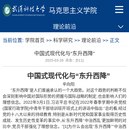
马克思主义学院
理论前沿
当前位置:
学院首页
>>
科学研究
>>
理论前沿
>> 正文
中国式现代化与“东升西降”
2025-03-26 点击：[
511
]
中国式现代化与“东升西降”
辛向阳
“东升西降”是人们普遍承认的一个大趋势。对这个趋势的判断不仅
会深刻影响中国对国际形势的把握与国际战略的制定,也会影响人们的
理想信念。2022年3月1日,习近平总书记在2022年春季学期中央党校
(国家行政学院)中青年干部培训班开班式上的讲话中指出:“总的看,经过
党的十八大以来的持续教育,特别是从新时代党和国家事业取得历史性
成就、发生历史性变革的事实中,从‘东升西降’‘中治西乱’更加鲜明的对
比中,党员干部强化了理想信念。”[1]为什么会出现“东升西降”“中治西