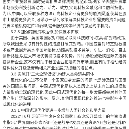
创类企业投融资,同时完善相关法律法规,规范市场秩序,全面提升资本
市场服务科技创新动力、活力、效力,实现科技金融化和金融科技化。
为此,中国可以采取多种方法让高科技企业有更多的融资渠道,使其在股
市上融得更多资金;可采取一系列政策解决科技企业所需要的资金问题;
完善金融机构定位和治理,健全服务实体经济的激励约束机制。
3.2.3 加强跨国资本运作,加快技术扩散
由于美国、英国等国家对中国采取高科技的“小院高墙”封堵政策,
所以我国要采取有针对性的措施打破其封堵。中国应当对特定短板技
术或产业展开高水平国际招标,仿照高铁技术竞争、引进、消化、自主
创新路径,以巨大市场优势换取技术优势。同时,参股或收购国际先进科
技创新企业,这不仅有助于我国企业拓展海外市场,而且有助于推动经济
结构优化升级及带动相关产业发展,形成新的增长点。
3.3 实施好“三大全球倡议”,构建人类命运共同体
现代化的推进不仅是一个国家自身发展的问题,也是涉及国与国事
务的国际关系问题。中国式现代化是以人类历史上从未有过的规模和
力量影响全球的现代化,因此中国式现代化的每一步发展都会对其他国
家产生广泛和深刻的影响。反之,其他国家现代化的推进也会影响中国
式现代化的进程。
3.3.1 中国式现代化要进一步增加人类社会的和平力量
2022年6月,习近平主席在金砖国家工商论坛开幕式上的主旨演讲
中指出:“世界向何处去?和平还是战争?发展还是衰退?开放还是封闭?
合作还是对抗?是摆在我们面前的时代之问。”[14]战争的阴云始终在世