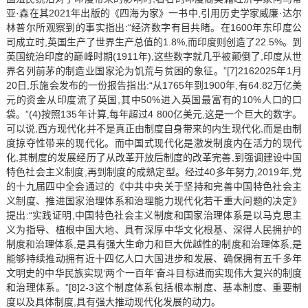
亚·森在其2021年出版的《四海为家》一书中,引用历史学家威廉·达尔
林普尔所观察到的事实指出:“经济数字有目共睹。在1600年东印度公
司成立时,英国生产了世界生产总值的1.8%,而印度则创造了22.5%。到
英国统治印度的巅峰时期(1911年),这些数字就几乎被颠倒了,印度从世
界名列前茅的制造业国家沦为饥荒与贫困的象征。”[7]2162025年1月
20日,乐施会发布的一份报告指出:“从1765年到1900年,有64.82万亿美
元的资金从印度流了英国,其中50%进入英国最富有的10%人口的口
袋。”(4)按照135年计算,每年超过4 800亿美元,这是一个巨大的数字。
可以说,西方现代化并不是真正由制度自身带来的内生现代化,而是由制
度掠夺性带来的现代化。而中国式现代化是激发制度内在活力的现代
化,其制度的发展经历了从改革开放后制度的改革完善,到强调建设中国
特色社会主义制度,再到制度的成熟定型。经过40多年努力,2019年,党
的十九届四中全会通过的《中共中央关于坚持和完善中国特色社会主
义制度、推进国家治理体系和治理能力现代化若干重大问题的决定》
提出:“实践证明,中国特色社会主义制度和国家治理体系是以马克思主
义为指导、植根中国大地、具有深厚中华文化根基、深得人民拥护的
制度和治理体系,是具有强大生命力和巨大优越性的制度和治理体系,是
能够持续推动拥有近十四亿人口大国进步和发展、确保拥有五千多年
文明史的中华民族实现‘两个一百年’奋斗目标进而实现伟大复兴的制度
和治理体系。”[8]2-3这个制度体系包括根本制度、基本制度、重要制
度以及具体制度,具有强大推动现代化发展的动力。