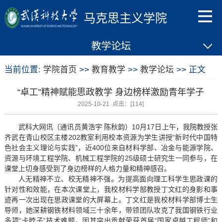
马克思主义学院
教学论坛
当前位置:
学院首页
>>
教育教学
>>
教学论坛
>> 正文
“卓工”精神赋能思政教学 身边榜样激励青年学子
2025-10-21 点击：[
114
]
武科大网讯（通讯员黄浩宇 陈秋韵）10月17日上午，我院教授张
齐武在青山校区主楼202教室利用校本资源为学生讲授“新时代中国特
色社会主义理论与实践”，近400位来自材料学部、冶金与能源学院、
资源与环境工程学院、机械工程学院的25级硕士研究生一同参与，在
课堂上切身感受到了身边榜样的人格力量和精神感召。
人无精神不立、校无精神不强。为提高面向理工科学生思政课的
针对性和效能，在本次课堂上，我校材料学部教授丁文红的身影和事
迹再一次出现在思政课堂的大屏幕上。丁文红是我校材料学部博士生
导师，她深耕钢铁材料领域三十余年，带领团队攻克了我国钢铁行业
多项“卡脖子”技术难题，因其突出贡献荣获首届“国家卓越工程师”和