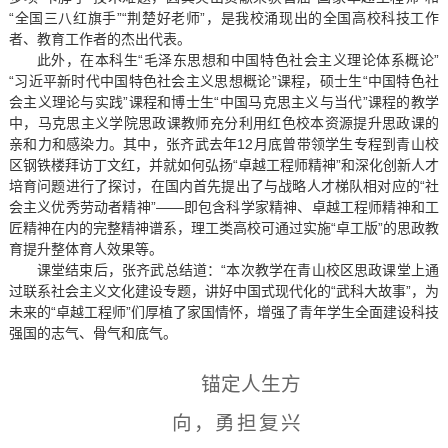
“全国三八红旗手”“荆楚好老师”，是我校涌现出的全国高校科技工作
者、教育工作者的杰出代表。
此外，在本科生“毛泽东思想和中国特色社会主义理论体系概论”
“习近平新时代中国特色社会主义思想概论”课程，硕士生“中国特色社
会主义理论与实践”课程和博士生“中国马克思主义与当代”课程的教学
中，马克思主义学院思政课教师充分利用红色校本资源提升思政课的
亲和力和感染力。其中，张齐武去年12月底曾带领学生专程到青山校
区钢铁楼拜访丁文红，并就如何弘扬“卓越工程师精神”和深化创新人才
培育问题进行了探讨，在国内首先提出了与战略人才梯队相对应的“社
会主义优秀劳动者精神”——即包含科学家精神、卓越工程师精神和工
匠精神在内的完整精神谱系，理工类高校可通过实施“卓工版”的思政教
育提升整体育人效果等。
课堂结束后，张齐武总结道：“本次教学在青山校区思政课堂上通
过联系社会主义文化建设专题，讲好中国式现代化的“武科大故事”，为
未来的“卓越工程师”们厚植了家国情怀，增强了青年学生全面建设科技
强国的志气、骨气和底气。
锚定人生方
向，勇担复兴