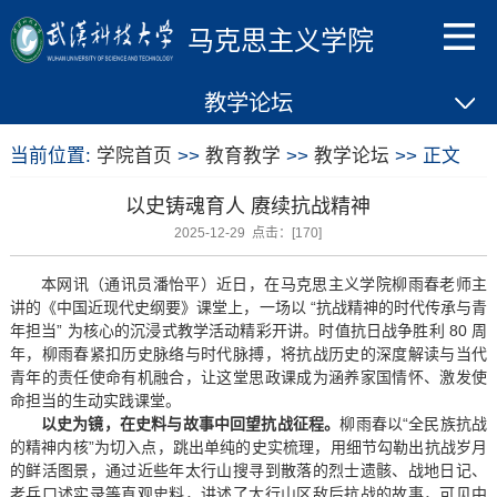
马克思主义学院
教学论坛
当前位置:
学院首页
>>
教育教学
>>
教学论坛
>> 正文
以史铸魂育人 赓续抗战精神
2025-12-29 点击：[
170
]
本网讯（通讯员潘怡平）近日，在马克思主义学院柳雨春老师主
讲的《中国近现代史纲要》课堂上，一场以 “抗战精神的时代传承与青
年担当” 为核心的沉浸式教学活动精彩开讲。时值抗日战争胜利 80 周
年，柳雨春紧扣历史脉络与时代脉搏，将抗战历史的深度解读与当代
青年的责任使命有机融合，让这堂思政课成为涵养家国情怀、激发使
命担当的生动实践课堂。
以史为镜，在史料与故事中回望抗战征程。
柳雨春以“全民族抗战
的精神内核”为切入点，跳出单纯的史实梳理，用细节勾勒出抗战岁月
的鲜活图景，通过近些年太行山搜寻到散落的烈士遗骸、战地日记、
老兵口述实录等直观史料，讲述了太行山区敌后抗战的故事，可见中