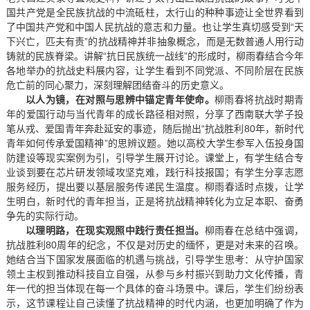
国共产党是全民族抗战的中流砥柱，太行山的种种事迹让全世界看到
了中国共产党和中国人民抗战的意志和力量。也让学生真切感受到“天
下兴亡，匹夫有责”的抗战精神并非抽象概念，而是无数普通人用行动
铸就的民族脊梁。讲解“抗日民族统一战线”的形成时，柳雨春结合今年
各地举办的抗战史料展内容，让学生看到不同党派、不同阶层在民族
危亡前的同心聚力，深刻理解团结奋斗的历史意义。
以人为镜，在对照与思辨中锚定青年使命。
柳雨春将抗战时期青
年的爱国行动与当代青年的成长路径相对照，分享了西南联大学子投
笔从戎、爱国青年奔赴延安的事迹，随后抛出“抗战胜利80年，新时代
青年如何传承爱国精神”的思辨议题。她以高校大学生参军入伍投身国
防建设等现实案例为引，引导学生展开讨论。课堂上，有学生结合专
业谈到要在芯片研发领域攻坚克难，践行科技报国；有学生分享志愿
服务经历，提出要以基层服务传递民生温度。柳雨春适时点拨，让学
生明白，新时代的青年担当，正是将抗战精神转化为立足本职、奋勇
争先的实际行动。
以理明路，在现实观照中践行责任担当。
柳雨春在总结中强调，
抗战胜利80周年的纪念，不仅是对历史的缅怀，更是对未来的召唤。
她结合当下国家发展面临的机遇与挑战，引导学生思考：从守护国家
领土主权到推动科技自立自强，从参与乡村振兴到助力文化传播，青
年一代的担当体现在每一个具体的奋斗场景中。课后，学生们纷纷表
示，这节课程让自己读懂了抗战精神的时代内涵，也更加明确了作为