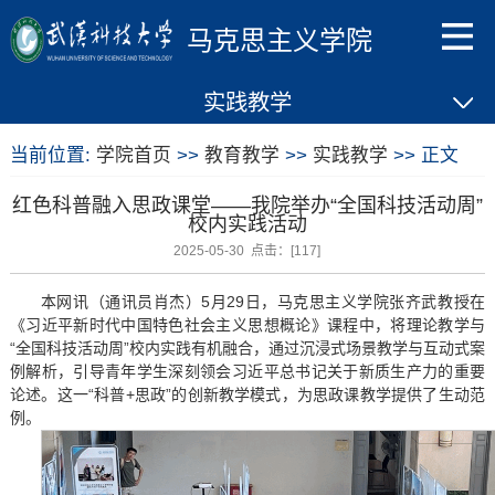
马克思主义学院
实践教学
当前位置:
学院首页
>>
教育教学
>>
实践教学
>> 正文
红色科普融入思政课堂——我院举办“全国科技活动周”
校内实践活动
2025-05-30 点击：[
117
]
本网讯（通讯员肖杰）5月29日，马克思主义学院张齐武教授在
《习近平新时代中国特色社会主义思想概论》课程中，将理论教学与
“全国科技活动周”校内实践有机融合，通过沉浸式场景教学与互动式案
例解析，引导青年学生深刻领会习近平总书记关于新质生产力的重要
论述。这一“科普+思政”的创新教学模式，为思政课教学提供了生动范
例。