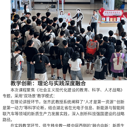
教学创新：理论与实践深度融合
本次课程聚焦《社会主义现代化建设的教育、科学、人才战略》
专题，采用“双场景”教学模式：
在理论讲授环节，张齐武教授系统阐释了“人才是第一资源”“创新
是第一动力”等科学论断，结合湖北省在光电子信息、新能源与智能网
联汽车等领域的新质生产力发展实践，深入剖析科技强国建设的战略
路径。
在实践教学环节，师生移步教一楼中庭西侧的“融合向新：新质生