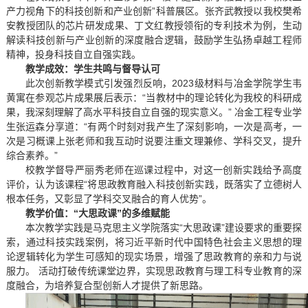
产力视角下的科技创新和产业创新”科普展区。张齐武教授以我校樊希
安教授团队的芯片研发成果、丁文红教授领衔的专利技术为例，生动
解读科技创新与产业创新的深度融合逻辑，鼓励学生弘扬卓越工程师
精神，投身科技自立自强实践。
教学成效：学生共鸣与督导认可
此次创新教学模式引发强烈反响，2023级材料与冶金学院学生韦
黄寓在参观芯片成果展后表示：“当教材中的理论转化为我校的科研成
果，我深刻理解了高水平科技自立自强的现实意义。” 冶金工程专业学
生张运森分享道：“有两个时刻对我产生了深刻影响，一次是高考，一
次是习概课上张老师和我互动时说要注重文理兼修、学科交叉，提升
综合素养。”
校教学督导严丽秀老师在巡课过程中，对这一创新实践给予高度
评价，认为该课程“将思政教育融入科技创新实践，既落实了立德树人
根本任务，又彰显了学科交叉融合的育人优势”。
教学价值：“大思政课”的多维赋能
本次教学实践是马克思主义学院落实“大思政课”建设要求的重要探
索，通过科技实践案例，将习近平新时代中国特色社会主义思想的理
论逻辑转化为学生可感知的现实场景，增强了思政教育的亲和力与说
服力。 活动打破传统课堂边界，实现思政教育与理工科专业教育的深
度融合，为培养复合型创新人才提供了新思路。