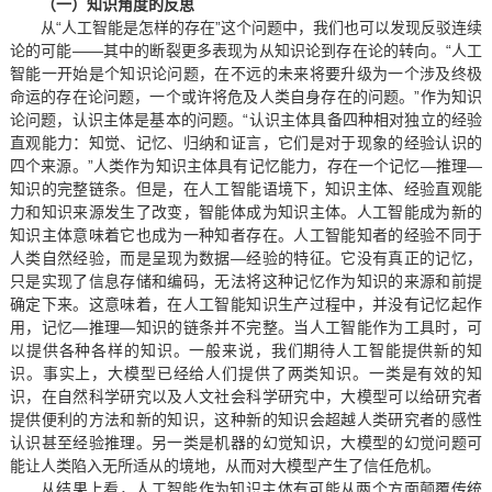
（一）知识角度的反思
从“人工智能是怎样的存在”这个问题中，我们也可以发现反驳连续
论的可能——其中的断裂更多表现为从知识论到存在论的转向。“人工
智能一开始是个知识论问题，在不远的未来将要升级为一个涉及终极
命运的存在论问题，一个或许将危及人类自身存在的问题。”作为知识
论问题，认识主体是基本的问题。“认识主体具备四种相对独立的经验
直观能力：知觉、记忆、归纳和证言，它们是对于现象的经验认识的
四个来源。”人类作为知识主体具有记忆能力，存在一个记忆—推理—
知识的完整链条。但是，在人工智能语境下，知识主体、经验直观能
力和知识来源发生了改变，智能体成为知识主体。人工智能成为新的
知识主体意味着它也成为一种知者存在。人工智能知者的经验不同于
人类自然经验，而是呈现为数据—经验的特征。它没有真正的记忆，
只是实现了信息存储和编码，无法将这种记忆作为知识的来源和前提
确定下来。这意味着，在人工智能知识生产过程中，并没有记忆起作
用，记忆—推理—知识的链条并不完整。当人工智能作为工具时，可
以提供各种各样的知识。一般来说，我们期待人工智能提供新的知
识。事实上，大模型已经给人们提供了两类知识。一类是有效的知
识，在自然科学研究以及人文社会科学研究中，大模型可以给研究者
提供便利的方法和新的知识，这种新的知识会超越人类研究者的感性
认识甚至经验推理。另一类是机器的幻觉知识，大模型的幻觉问题可
能让人类陷入无所适从的境地，从而对大模型产生了信任危机。
从结果上看，人工智能作为知识主体有可能从两个方面颠覆传统