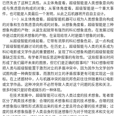
已然失去了这种工具性。从主体角度看，超级智能是人类想象意向构
成与焦虑意向构成的对象；从客体角度看，超级智能是一个重大事
件，也可能是人类最后一个发明，从此之后机器将开启自主设计。
（一）从主体角度看，超级智能机器可以视为人类想象意向构成
的对象和生存焦虑意向构成的对象。从想象角度看，超级智能是三种
想象构建的产物：从诞生起就带有强烈的科幻想象底色，在发展过程
中是过度的技术想象的产物，在呈现给世人时是媒介想象的对象。
从超级智能的缘起看，它带有浓厚的科幻想象色彩，这一点构成
了超级智能机器讨论的底色。在历史上，超级智能与人类的关系成为
科幻电影或文学作品的重要题材，呈现了科幻想象构建的超级智能叙
事缺乏现实性。有学者开始反思这种叙事的有效性。“这些叙事长时间
形成了我们最坏未来的图景，但它们是正确的叙事吗？”科幻想象经常
把人类与超级智能置于激烈对立的矛盾冲突中，因为其作为文学创作
试图构建一种典型叙事，而激烈对立的矛盾叙事更有可能实现这一目
标。在上述题材中，人与机器冲突的敌托邦色彩往往伴随着科幻电影
或文学作品。这种冲突并不必然导致人类对这个问题的反思和关注，
很多时候只是好奇或娱乐的一种体现。
在技术发展中，超级智能可以视为人类过度的技术想象。笔者曾
区分了两类技术想象：合理的技术想象和过度的技术想象。合理的技
术想象指以理性形式表现出来的技术之爱且符合必要的技术逻辑；过
度的技术想象指基于人类自身的狂迷想象行为对于特定技术和文化对