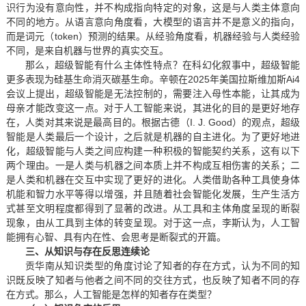
识行为没有意向性，并不构成指向特定的对象，这是与人类主体意向
不同的地方。从语言意向角度看，大模型的语言并不是意义的指向，
而是词元（token）预测的结果。从经验角度看，机器经验与人类经验
不同，是来自机器与世界的真实交互。
那么，超级智能有什么主体性特点？在科幻化叙事中，超级智能
更多表现为硅基生命消灭碳基生命。辛顿在2025年美国拉斯维加斯Ai4
会议上提出，超级智能是无法控制的，需要注入母性本能，让其成为
母亲才能改变这一点。对于人工智能来说，其进化的目的是更好地存
在，人类对其来说是最高目的。根据古德（I. J. Good）的观点，超级
智能是人类最后一个设计，之后就是机器的自主进化。为了更好地进
化，超级智能与人类之间应构建一种积极的智能契约关系，这有以下
两个理由。一是人类与机器之间本质上并不构成互相伤害的关系；二
是人类和机器在交互中实现了更好的进化。人类借助各种工具使身体
机能和智力水平等得以增强，并且随着社会智能化发展，生产生活方
式甚至文明程度都得到了显著的改进。从工具和主体角度呈现的断裂
现象，由从工具到主体的转变呈现。对于这一点，李斯认为，人工智
能拥有心智、具有内在性、会思考是断裂式的开篇。
三、从知识与存在反思连续论
贡华南从知识类型的角度讨论了知者的存在方式，认为不同的知
识既反映了知者与他者之间不同的交往方式，也反映了知者不同的存
在方式。那么，人工智能是怎样的知者存在类型？