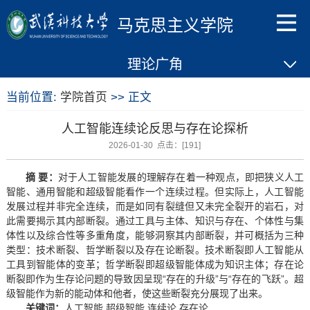
马克思主义学院
理论广角
当前位置:
学院首页
>> 正文
人工智能连续论反思与存在论探析
2026-01-30 点击：[
191
]
摘
要：
对于人工智能发展的理解存在着一种观点，即把狭义人工
智能、通用智能和超级智能看作一个连续过程。但实际上，人工智能
发展过程并非完全连续，而是如同有裂缝但又未完全裂开的岩石，对
此需要揭示其内部断裂。通过工具与主体、知识与存在、个体性与集
体性以及综合性等多重角度，能够洞察其内部断裂，并可概括为三种
类型：技术断裂、哲学断裂以及存在论断裂。技术断裂即人工智能从
工具到智能体的变革；哲学断裂即超级智能体成为知识主体；存在论
断裂即作为生存论问题的导致因呈现“存在的升级”与“存在的飞跃”。超
级智能作为新的能动体和他者，使这些断裂充分展现了出来。
关键词：
人工智能 超级智能 连续论 存在论