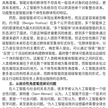
具角度看，智能对象的群体性不但具有一般技术对象的组合特征，更
具有系统性。人工智能作为系统存在可以把其他单个对象整合进来。
功能整合是智能对象个体性和群体性的特征。
然而，超级智能却可以体现出某种集体性，而且这是容易被忽略
的。约书亚（Bengio Yoshua）在多个公开场合提到，多个智能体之
间的密谋将成为最大的风险来源。“多个智能体”对未来超级智能的多元
形态进行了描述，只是这种描述偏重风险维度，想到多个智能体通过
密谋来避开人类监管，就会让人感到不寒而栗。但这也恰恰展示了超
级智能的未来形态可通过群体甚至集体形式存在，“在群体智能中，分
工乃是实现合作的主要形式”。梅宏等人提出，可以通过“探索”“融合”
“反馈”三个活动机制来构建群体智能，最终整个群体可能表现出远超任
一个体的智能行为。这展现了人类精神发展和智能进化之间的区别，
人类精神发展在于把无数个体智慧浓缩为集体智慧，而智能体进化过
程也展现出类似的地方。从个体性和集体性角度看，人工智能连续性
更多是以同构性表达出来，而群体智能则是超级智能可能的形式，在
自主行动和实现任务上表现出独特的总体性。
五、从综合性角度看连续论问题
在人工智能与社会的关系方面，很多学者认为人工智能是一个综
合性问题。奥特曼（Sam Altman）认为，人工智能不仅是一个技术问
题，更是一个社会问题、政治问题。赵汀阳认为，要把人工智能看作
哲学问题，甚至是政治问题。“为人工智能设限的设想最终需要全球合