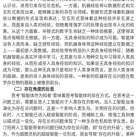
认识论，进而引发存在论危机。一方面，机器经验将以数据形式和交
互形式表现出来，能够确立新的存在论领域。数据形式意味着机器经
验以数据的形式呈现和表达；交互形式意味着这种经验并非无源之
水，而是来自人类的经验，但随着增强学习的处理会出现非人化的结
果。从这个方面看，辛顿式的数字生命缺乏一种体验根基，这使得其
观点吸睛但无根据。另一方面，无具身经验的知识成为可能。智能体
没有人类肉身，缺乏感性经验，而机器身体将这种经验建立在数据之
上——最初是人类数据，其经验带有明显的人类具身经验特征；随着
机器智能从真实环境中学习，尤其是与非人物种交互中习得非人类具
身的经验，从而形成非人具身经验的知识。如果说无具身经验的知识
成为可能，那么这种无具身只是相对于人类身体而言，是对人类身体
的超越，是新的非人身体经验的获得。一种新的机器存在论问题在数
字存在物的基础上被推到前台。
（二）存在角度的反思
思考“智能体作为知者”意味着思考智能体的存在方式。在思考这一
问题之前，需要反思人工智能对于人类存在的影响。当人工智能自身
演化为存在论问题时，这是一个影响人类生存、文明存在的问题。但
此时，人工智能已进入超级智能的阶段，而辅助工具、增强工具则难
以描述这一变化。存在论的问题体现了一种生存危机和哲学反思。赵
汀阳将人工智能带来的问题归结为存在论问题，即“存在的升级”。他认
为，作为超图灵机的超级智能一旦形成，就会导致“存在的升级”。某种