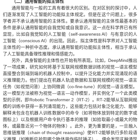
（二）通用智能的拟主体性
通用智能与一般的工具有着很大的区别。在对区别的探讨中，人
们逐渐发现了人工智能的功能拟主体规定。但是在这个问题上，很多
学者并不承认通用智能的主体性。要承认通用智能的主体性最基本的
条件是承认通用智能的自我觉知或自我意识。这一点在科学界已有所
显现，比如自我觉知的人工智能（self-awareness AI）与有意识的人
工智能（conscious AI）的出现。因此，拟主体性是科学界对人工智能
主体性的一种折中态度。承认通用智能的功能拟主体性，相当于承认
了人工智能具备理性推理和情感能力。
另外，具身智能的主体性也开始有所表现。比如，DeepMind推出
了一项成果，研究如何将基于互联网规模数据训练的视觉—语言模型
直接整合到端到端的机器人控制中，以提升泛化能力并实现涌现的语
义推理能力。他们提出在机器人轨迹数据和互联网规模的视觉—语言
任务（如视觉问答）上协同微调（co-fine-tune）的视觉—语言模型。
这一模型方法被称为视觉—语言—动作模型，并实例化了一个此类模
型的示例，即Robotic Transformer 2（RT-2）。RT-2能够从互联网规
模的训练中获得一系列涌现能力，这些能力包括对象泛化能力、能够
解释未包含在机器人训练数据中的命令（如将物体放到特定的数字或
图标上）以及根据用户命令执行基本的推理（如拾取最小或最大的物
体，或最靠近另一个物体的物体）。此外，更为重要的是，一旦融入
思维链推理（chain of thought reasoning）使RT-2能够执行多阶段语
义推理（如推断应拾取哪个物体用作临时锤子）， 便会发现这种涌现