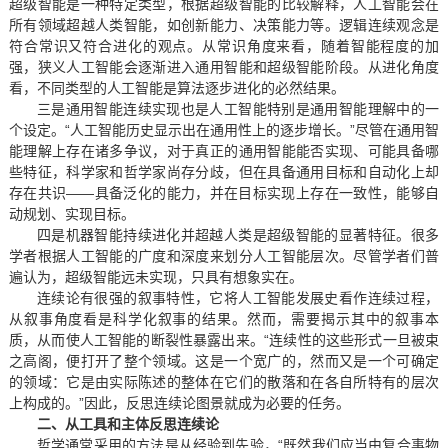
超级智能是一种特定类型，根据超级智能的比较解释，人工智能会在
所有领域超越人类智能，如创新能力、决策能力等。逻辑连续观念是
符合常识又符合进化的观点。从常识角度来看，随着智能程度的加
强，狭义人工智能会逐渐进入通用智能和超级智能阶段。从进化角度
看，不同类型的人工智能是算法逐步进化的必然结果。
三是通用智能连续实现也是人工智能特别是通用智能理解中的一
个设定。“人工智能历史显示出在通用性上的逐步增长。”尽管在通用智
能理解上存在诸多争议，对于真正的通用智能能否实现、可能具备哪
些特征，科学家和哲学家尚存分歧，但在具备通用目标和自动化上却
存在共识——具备泛化的能力，并在目标实现上存在一致性，能够自
动规划、实现目标。
四是机器智能持续进化并超越人类是超级智能的显著特征。很多
学者根据人工智能的广度和深度来划分人工智能层次。尽管学者们普
遍认为，超级智能远未实现，只具有想象实在。
连续论有很强的叙事特性，它将人工智能发展史看作连续过程，
从叙事角度看是科学化叙事的结果。然而，需要揭示其中的叙事本
质，从而使人工智能的断裂性暴露出来。“连续性的这些形式一旦被束
之高阁，便打开了整个领域。这是一个宽广的，然而又是一个可确定
的领域：它是由实际陈述的整体在它们的散落和在各自所特有的层次
上构成的。”因此，反思连续论图景就成为必要的任务。
二、从工具和主体反思连续论
哲学通常采用的方法是从经验到先验，“既然我们应当由复合事物