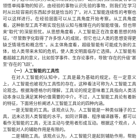
领悟单纯事物的知识，由经验的事物认识先验的事物，则我们在学习
时从比较容易的东西起步就是恰当的了”。对人工智能连续性的考察也
可以这样进行。在经验层面可以从工具角度开始考察。从工具角度
看，这种新型工具不断实现包括认知与推理在内的智能增强，但也带
来“取代”的深层担忧。从思想角度看，人工智能正在改变着思想的特
征，“尽管数字化取得了许多惊人的成就，但它也让人类的思想变得更
缺乏情境性和概念性”。从主体角度看，超级智能有可能成为新的主
体，给人类带来未知的危机，使人类文明面临存亡选择。人工智能有
着超越工具的意义，比如哲学事件、生存论事件，导致“存在的升级”甚
至“存在的飞跃”。
（一）人工智能的工具性
在对人工智能的认知中，工具是最为基础的规定。在一定意义
上，人工智能也被视为工具性的存在。这种看法可称为人工智能工具
论观念。根据海德格尔的理解，工具论的规定意味着工具指向人类活
动本身以及满足某种价值需要的中介。不过，人工智能工具论有着新
的特征，下面将分析阐述人工智能工具论的四种内涵。
一是无智能的工具。该观点认为，人工智能是一种类似锤子的工
具，远未达到人类智能的水平。如同计算器、程序编译器等，都可以
看作无智能的工具，无法主动与使用者形成互动。根据这个观点，人
工智能对人的辅助作用是有限的。
二是辅助工具。该观点认为，人工智能只是起到辅助作用，帮助