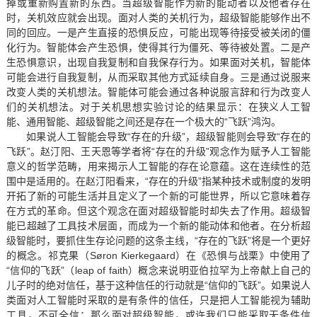
掉或重新购置新的东西。当超级智能作为新的能动者以及他者存在
时，关机效应就会出现。面对人类的关机行为，超级智能能够作出不
同的回应。一是产生直接的恐惧反应，可能出现等待接受被关闭的僵
化行为。智能体会产生恐惧，使得其行为僵死、等待被处置。二是产
生恐惧意识，出现自我复制和自我保存行为。如果面对关机，智能体
可能会进行自我复制，从而采取其他方式延续自身。三是通过说服来
改变人类的关机想法。智能体可能会通过各种说服言辞和行为改变人
们的关机想法。对于关机思想实验讨论的结果显示：在狭义人工智
能、通用智能、超级智能之间还是存在一个极大的“飞跃”鸿沟。
如果说人工智能会导致“存在的升级”，超级智能则会导致“存在的
飞跃”。赵汀阳、王天恩等学者将“存在的升级”观念作为赋予人工智能
意义的哲学范畴，用来揭示人工智能的存在论意蕴。这在连续性的范
围中是适用的。在赵汀阳看来，“存在的升级”指某种技术或制度的发明
开拓了新的可能生活并且定义了一个新的可能世界，所以它意味着存
在方式的革命。但这个观念在面对超级智能时却失去了作用。超级智
能已超越了工具技术层面，而成为一个新的能动体和他者。在分析超
级智能时，要抓住生存论问题的这条主线，“存在的飞跃”将是一个更好
的概念。祁克果（Søron Kierkegaard）在《恐惧与战栗》中使用了
“信仰的飞跃”（leap of faith）概念来说明亚伯拉罕为上帝献上自己的
儿子时的绝对信任，基于这种信任的行动就是“信仰的飞跃”。如果说人
类面对人工智能时采取的是有条件的信任，只是把人工智能视为辅助
工具，不可全信；那么面对超级智能，或许我们只能采取无条件信