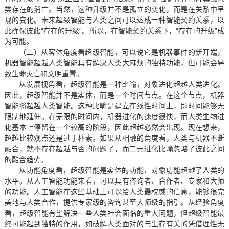
类存在的消亡。当然，这种升级并不是孤立的变化，而是在关系中呈
现的变化。未来超级智能与人类之间可以达成一种智能契约关系，以
此确保彼此“存在的升级”。所以，在智能契约关系下，“存在的升级”成
为可能。
（二）从客体角度看超级智能，可以说它是机器事件的新开端，
机器智能超越人类智能具有解决人类大麻烦的独特功能，但可能会导
致生命灭亡和文明重置。
从发展视角看，超级智能是一种比喻，对象进化超越人类进化。
因此，超级智能并不是实体，而是一个时间节点。在这个节点，机器
智能将超越人类智能。这种比喻是建立在线性时间上，即时间能够无
限制地延伸。在无限的时间内，机器进化的速度很快，而人类生物进
化基本上停留在一个较高的阶段，因此超越必然会出现。现在想来，
超越比较观点还是过于朴素。如果从相融的角度看，人类与机器不断
融合，就不存在超越与否的问题了，而二元进化比喻忽略了彼此之间
的融合趋势。
从功能角度看，超级智能是实体的功能，对象功能超越了人类的
水平。从人工智能功能来看，可以具有咨询者、合作者、专家和大师
的功能。人工智能在这些基础上可以给人类最权威的信息，能够很完
美地与人类合作，提供专家级的咨询甚至大师级的指引。从经验角度
看，超级智能有望解决一些人类社会面临的重大问题，但超级智能最
终可能起到独特的作用，如破解人类面对的与生存有关的凭借理性无