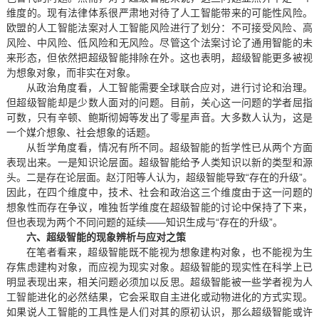
维度的。现有法律体系很严肃地对待了人工智能带来的可能性风险。
欧盟的人工智能法案对人工智能风险进行了划分：不可接受风险、高
风险、中风险、低风险和无风险。尽管这个法案讨论了通用智能的未
来形态，但依然把超级智能排除在外。这也表明，超级智能更多被视
为想象对象，而非实在对象。
从政治角度看，人工智能需要全球联合应对，进行讨论和治理。
但超级智能却是少数人面对的问题。目前，关心这一问题的学者屈指
可数，只有辛顿、鲍斯彻姆等发出了零星声音。大多数人认为，这是
一个媒介想象、社会想象的话题。
从哲学角度看，情况有所不同。超级智能的哲学性已从两个方面
表现出来。一是知识论层面。超级智能给予人类知识以新的类型和源
头。二是存在论层面。赵汀阳等人认为，超级智能导致“存在的升级”。
因此，在四个维度中，技术、社会和政治这三个维度由于这一问题的
想象性而存在争议，唯独哲学维度在超级智能的讨论中保持了下来，
但也表现为两个不同问题的延续——知识生成与“存在的升级”。
六、超级智能的现象辨析与应对之策
在笔者看来，超级智能既不能视为想象建构对象，也不能视为生
存焦虑建构对象，而应视为现实对象。超级智能的现实性在科学上已
明显表现出来，相关问题必须加以反思。超级智能被一些学者视为人
工智能进化的必然结果，它会采取自主进化或动物进化的方式实现。
如果说人工智能的工具性是人们对其的原初认识，那么超级智能或许