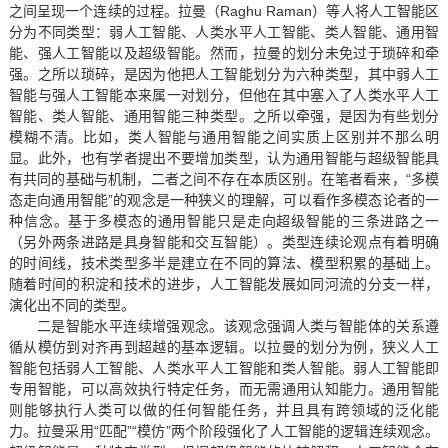
之间呈现一个连续的过程。拉曼（Raghu Raman）等人将人工智能区
分为不同类型：弱人工智能、人类水平人工智能、类人智能、通用智
能、强人工智能以及超级智能。然而，拉曼的划分未免过于琐碎和牵
强。之所以琐碎，是因为他把人工智能划分为六种类型，其中弱人工
智能与强人工智能本来属一对划分，但他在其中塞入了人类水平人工
智能、类人智能、通用智能三种类型。之所以牵强，是因为有些划分
模糊不清。比如，类人智能与通用智能之间实质上区别并不那么明
显。此外，也有学者提出不要增加类型，认为通用智能与超级智能具
有共同的基础与机制，二者之间不存在本质区别。在笔者看来，“多模
态走向通用智能”的观念是一种狭义的理解，可以看作多模态论者的一
种信念。基于多模态的通用智能只是走向超级智能的三条进路之一
（另外两条进路是具身智能和交互智能）。类型连续论观点有着明确
的时间线，技术类型多半是建立在不同的算法、模型积累的基础上。
随着时间的积淀和技术的进步，人工智能发展如同河流的分支一样，
演化出不同的类型。
二是智能水平连续增强观念。该观念强调人类与智能体的关系遵
循从模仿到对齐再到超越的基本逻辑。以拉曼的划分为例，狭义人工
智能包括弱人工智能、人类水平人工智能和类人智能。弱人工智能即
专用智能，可以高效执行特定任务，而无需通用认知能力。通用智能
则能够执行人类可以做的任何智能任务，并且具有跨领域的泛化能
力。拉曼采用“匹配”“模仿”两个阶段强化了人工智能的逻辑连续观念。