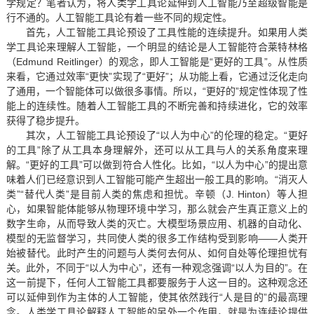
学规定？笔者认为，将人类学工具论延伸到人工智能乃至超级智能是
行不通的。人工智能工具论有着一些不同的规定性。
首先，人工智能工具论预设了工具性能的连续提升。如果用人类
学工具论来理解人工智能，一个明显的结论是人工智能符合莱特林格
（Edmund Reitlinger）的观念，即人工智能是“更好的工具”。从性质
来看，它通过效率“更快”实现了“更好”；从功能上看，它通过泛化走向
了通用，一个智能体可以做很多事情。所以，“更好的”规定性体现了性
能上的连续性。随着人工智能工具的不断完善和持续进化，它的效率
获得了稳步提升。
其次，人工智能工具论预设了“以人为中心”的伦理的稳定。“更好
的工具”除了从工具本身理解外，还可以从工具与人的关系角度来理
解。“更好的工具”可以做到符合人性化。比如，“以人为中心”的提出意
味着人们已经意识到人工智能可能产生超出一般工具的影响。“消灭人
类”“替代人类”是目前人类的焦虑和担忧。辛顿（J. Hinton）等人担
心，如果智能体能够从物理环境中学习，那么就会产生真正意义上的
数字生命，从而导致人类的灭亡。大模型场景应用、机器的自动化、
模型的无监督学习，共同使人类的很多工作结构受到影响——人类开
始被替代。此时产生的问题与人类何去何从、如何自处等伦理担忧有
关。此外，不同于“以人为中心”，还有一种观念强调“以人为目的”。在
这一前提下，任何人工智能工具都要服务于人这一目的。这种观念还
可以延伸到作为主体的人工智能，使其依然践行“人是目的”的最高理
念。人类学工具论解释人工智能的另外一个作用，就是为连续论提供