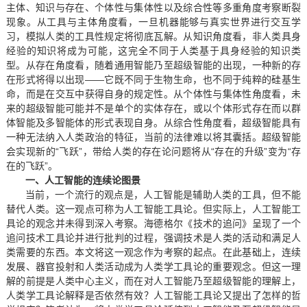
主体、知识与存在、个体性与集体性以及综合性等多重角度考察断裂
现象。从工具与主体角度看，一旦机器能够与真实世界进行交互学
习，模拟人类的工具性规定将彻底瓦解。从知识角度看，非人类具身
经验的知识将成为可能，这完全不同于人类基于具身经验的知识类
型。从存在角度看，随着通用智能乃至超级智能的出现，一种新的存
在形式将得以出现——它既不同于生物生命，也不同于纯粹的硅基生
命，而是在交互中获得自身的规定性。从个体性与集体性角度看，未
来的超级智能可能并不是单个的实体存在，或以个体形式存在而以群
体智能及多智能体的形式表现自身。从综合性角度看，超级智能具有
一种无法纳入人类政治的特征，当前的法律难以将其囊括。超级智能
会实现新的“飞跃”，带给人类的存在论问题将从“存在的升级”变为“存
在的飞跃”。
一、人工智能的连续论图景
当前，一个流行的观点是，人工智能是辅助人类的工具，但不能
替代人类。这一观点可称为人工智能工具论。但实际上，人工智能工
具论的观念并未得到深入考察。海德格尔《技术的追问》呈现了一个
追问技术工具论并进行批判的过程，强调技术是人类的活动和满足人
类需要的东西。本文将这一观念作为考察的起点。在此基础上，连续
发展、器官投射和人类活动成为人类学工具论的重要观念。但这一理
解的前提是人类中心主义，而在对人工智能乃至超级智能的理解上，
人类学工具论解释是否依然有效？人工智能工具论又提出了怎样的哲