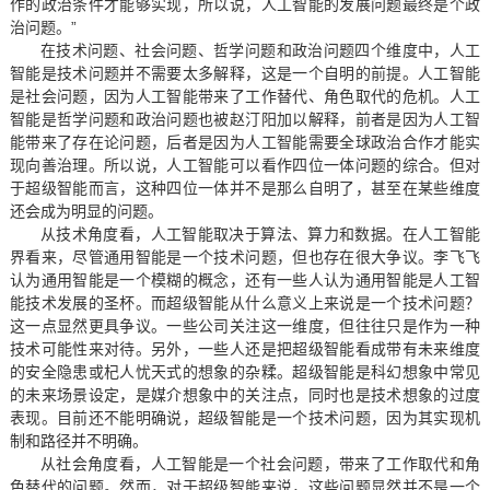
作的政治条件才能够实现，所以说，人工智能的发展问题最终是个政
治问题。”
在技术问题、社会问题、哲学问题和政治问题四个维度中，人工
智能是技术问题并不需要太多解释，这是一个自明的前提。人工智能
是社会问题，因为人工智能带来了工作替代、角色取代的危机。人工
智能是哲学问题和政治问题也被赵汀阳加以解释，前者是因为人工智
能带来了存在论问题，后者是因为人工智能需要全球政治合作才能实
现向善治理。所以说，人工智能可以看作四位一体问题的综合。但对
于超级智能而言，这种四位一体并不是那么自明了，甚至在某些维度
还会成为明显的问题。
从技术角度看，人工智能取决于算法、算力和数据。在人工智能
界看来，尽管通用智能是一个技术问题，但也存在很大争议。李飞飞
认为通用智能是一个模糊的概念，还有一些人认为通用智能是人工智
能技术发展的圣杯。而超级智能从什么意义上来说是一个技术问题？
这一点显然更具争议。一些公司关注这一维度，但往往只是作为一种
技术可能性来对待。另外，一些人还是把超级智能看成带有未来维度
的安全隐患或杞人忧天式的想象的杂糅。超级智能是科幻想象中常见
的未来场景设定，是媒介想象中的关注点，同时也是技术想象的过度
表现。目前还不能明确说，超级智能是一个技术问题，因为其实现机
制和路径并不明确。
从社会角度看，人工智能是一个社会问题，带来了工作取代和角
色替代的问题。然而，对于超级智能来说，这些问题显然并不是一个