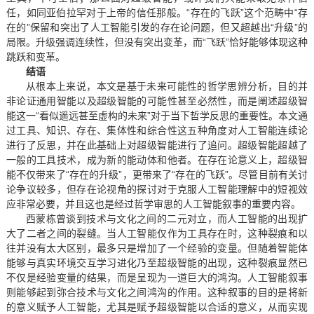
任，如同亚伯拉罕对于上帝的信任那般。“存在的飞跃”这个范畴中“存
在的”保留和突出了人工智能引发的存在论问题，但又超越出“升级”的
局限。升级强调连续性，但没有突出变革，而“飞跃”恰好能够体现这种
跳跃和变革。
结语
从根本上来说，本文是基于未来可能性的哲学思辨分析，目的并
非论证通用智能以及超级智能的可能性甚至必然性，而是阐述超级智
能这一“看似遥远甚至虚构的未来”对于当下哲学反思的重要性。本文通
过工具、知识、存在、集体性和综合性这五种角度对人工智能连续论
进行了反思，并在此基础上对超级智能进行了追问。超级智能超越了
一般的工具技术，成为新的能动体和他者。在存在论意义上，超级智
能不仅带来了“存在的升级”，更带来了“存在的飞跃”。尽管目前有关讨
论争议较多，但存在论视角的探讨对于克服人工智能理解中的短视效
应非常必要，并且这也是经过哲学审思的人工智能叙事的重要内容。
西蒙栋曾谈到技术与文化之间的二元对立，而人工智能的出现扩
大了二者之间的裂缝。当人工智能仅作为工具存在时，这种裂痕和以
往并没有太大区别，最多只是增加了一个经验的变量。但随着智能体
能够与真实环境交互学习进化乃至超级智能的出现，这种裂痕显然已
不仅是经验变量的结果，而是呈现为一道巨大的鸿沟。人工智能叙事
则能够起到弥合技术与文化之间鸿沟的作用。这种叙事的目的是将新
的意义赋予人工智能，尤其是赋予超级智能以合适的意义，从而实现