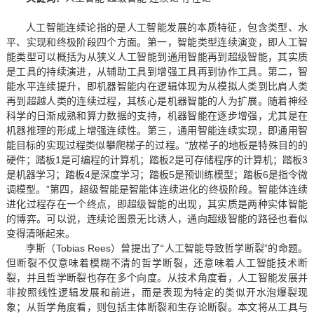
人工智能连续论指的是人工智能发展的本质特征，包含类型、水
平、实现和终极阶段四个方面。第一，智能类型连续演变，即人工智
能类型可以概括为从狭义人工智能到通用智能再到超级智能，其实质
是工具的持续演进，从辅助工具到增强工具再到协作工具。第二，智
能水平连续提升，即机器智能内在逻辑体现为从模拟人类到比肩人类
再到超越人类的连续过程，其核心是机器智能的人为扩展。随着神经
科学的日渐成熟和算力数据的支持，机器智能在逐步增强，尤其是在
机器推理的形成上增强连续性。第三，通用智能连续实现，即通用智
能目标的实现过程类似攀爬梯子的过程。“放梯子的地板是特殊目的的
硬件；踏板1是可编程的计算机；踏板2是可存储程序的计算机；踏板3
是机器学习；踏板4是深度学习；踏板5是预训练模型；踏板6是指令微
调模型。”第四，超级智能是智能体连续进化的终极阶段。智能体连续
进化过程存在一个终点，即超级智能的出现，其实质是两种实体智能
的博弈。可以说，连续论图景无比诱人，通向超级智能的路径也看似
变得清晰起来。
李斯（Tobias Rees）曾提出了“人工智能导致哲学断裂”的命题。
但断裂不仅意味着模糊不清的哲学断裂，还意味着人工智能技术断
裂，并且哲学断裂也存在多个向度。从技术角度看，人工智能发展并
非按照线性逻辑发展和前进，而是表现为特定的类似开水泡爆裂现
象；从哲学角度看，则包括主体断裂和生存论断裂。本文将从工具与