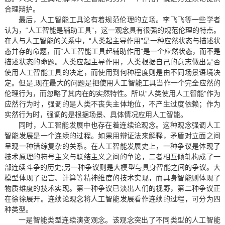
合理辩护。
最后，人工智能工具论有着规范伦理的立场。李飞飞等一些学者
认为，“人工智能是辅助工具”，这一观念具有很强的规范伦理的特点。
在人与人工智能的关系中，“人类起主导作用”是一种应然状态与描述状
态并存的命题，而“人工智能工具起辅助作用”是一个应然状态，而不是
描述状态的命题。人类应起主导作用，人类根据自己的意志做出是否
使用人工智能工具的决定，而使用到何种程度则是由不同场景语境决
定。但是,现在最大的问题是把使用人工智能工具当作一个完全应然的
伦理行为，而忽略了其内在的实然特性。所以“人类使用人工智能”作为
应然行为时，强调的是人类不丧失主体地位，不产生过度依赖；作为
实然行为时，强调的是根据场景、具体情况应用人工智能。
同时，人工智能发展中也存在着连续论观念。这种观念强调人工
智能发展是一个连续的过程。如果用辩证法来解释，矛盾对立面之间
呈现一种错综复杂的关系。在人工智能发展史上，一种争议是体现了
技术原理的符号主义与联结主义之间的争论，二者相互倾轧构成了一
部连续斗争的历史;另一种争议则是大模型与具身智能之间的争议。大
模型体现了语言、计算等精神维度的技术实现，而具身智能则体现了
物质维度的技术实现。第一种争议已淡出人们的视野，第二种争议正
在徐徐展开。连续论观念将人工智能发展看作连续的过程，可分为四
种类型。
一是智能类型连续演变观念。该观念突出了不同类型的人工智能