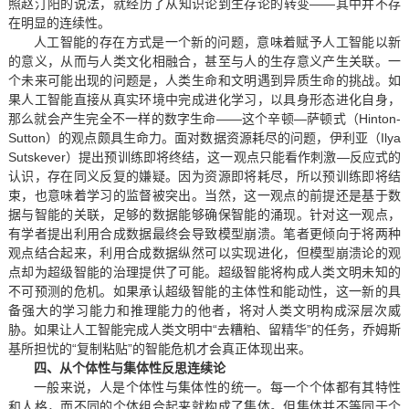
照赵汀阳的说法，就经历了从知识论到生存论的转变——其中并不存
在明显的连续性。
人工智能的存在方式是一个新的问题，意味着赋予人工智能以新
的意义，从而与人类文化相融合，甚至与人的生存意义产生关联。一
个未来可能出现的问题是，人类生命和文明遇到异质生命的挑战。如
果人工智能直接从真实环境中完成进化学习，以具身形态进化自身，
那么就会产生完全不一样的数字生命——这个辛顿—萨顿式（Hinton-
Sutton）的观点颇具生命力。面对数据资源耗尽的问题，伊利亚（Ilya
Sutskever）提出预训练即将终结，这一观点只能看作刺激—反应式的
认识，存在同义反复的嫌疑。因为资源即将耗尽，所以预训练即将结
束，也意味着学习的监督被突出。当然，这一观点的前提还是基于数
据与智能的关联，足够的数据能够确保智能的涌现。针对这一观点，
有学者提出利用合成数据最终会导致模型崩溃。笔者更倾向于将两种
观点结合起来，利用合成数据纵然可以实现进化，但模型崩溃论的观
点却为超级智能的治理提供了可能。超级智能将构成人类文明未知的
不可预测的危机。如果承认超级智能的主体性和能动性，这一新的具
备强大的学习能力和推理能力的他者，将对人类文明构成深层次威
胁。如果让人工智能完成人类文明中“去糟粕、留精华”的任务，乔姆斯
基所担忧的“复制粘贴”的智能危机才会真正体现出来。
四、从个体性与集体性反思连续论
一般来说，人是个体性与集体性的统一。每一个个体都有其特性
和人格，而不同的个体组合起来就构成了集体。但集体并不等同于个