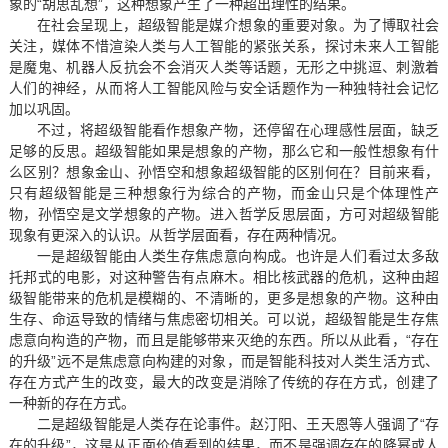
象的“胡思乱想”，这种想象产生了一种超出理性的结果。
在社会呈现上，超级智能是媒介想象的重要对象。为了博取社会
关注，媒体不惜渲染人类与人工智能的紧张关系，探讨未来人工智能
是魔鬼、机器人反抗会不会消灭人类等话题，无形之中挑逗、刺激着
人们的神经，从而将人工智能风险与安全话题作为一种独特社会记忆
加以巩固。
不过，将超级智能看作想象产物，还停留在心理感性层面，缺乏
足够的反思。超级智能如果是想象的产物，那么它和一般性想象有什
么区别？想象金山、孙悟空和想象超级智能的区别何在？目前来看，
只有超级智能是三种想象行为综合的产物，而金山只是个体理性产
物，孙悟空是文学想象的产物。进入哲学反思层面，方可对超级智能
现象有更深入的认识。从哲学层面看，存在两种情况。
一是超级智能由人类生存焦虑意向构成。也许是人们看过太多敌
托邦式的电影，对这种警告有点麻木。相比核武器的危机，这种由超
级智能带来的危机是模糊的、不清晰的，更多是想象的产物。这种由
生存、命运导致的情绪与焦虑密切相关。可以说，超级智能是生存焦
虑意向构造的产物，而且是能够带来灭绝的东西。所以从此看，“存在
的升级”远不是焦虑意向构建的对象，而是智能科技对人类生活方式、
存在方式产生的改变，最大的改变是消除了传统的存在方式，创建了
一种新的存在方式。
二是超级智能是人类存在论事件。赵汀阳、王天恩等人强调了“存
在的升级”，这是从正面价值看到的结果，而不是强调存在的降幂或人