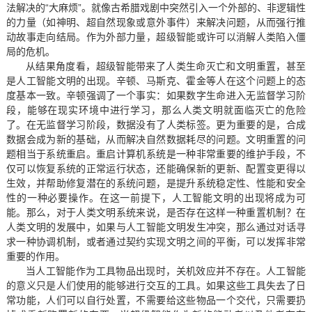
法解决的“大麻烦”。就像古希腊戏剧中突然引入一个外部的、非逻辑性
的力量（如神明、超自然现象或意外事件）来解决问题，从而强行推
动故事走向结局。作为外部力量，超级智能或许可以消解人类陷入僵
局的危机。
从结果角度看，超级智能带来了人类生命灭亡和文明重置，甚至
是人工智能文明的出现。辛顿、马斯克、霍金等人在这个问题上的态
度基本一致。辛顿强调了一个事实：如果数字生命进入无监督学习阶
段，能够在现实环境中进行学习，那么人类文明就面临灭亡的危险
了。在无监督学习阶段，数据没有了人类标签。更为重要的是，合成
数据会成为新的基础，从而解决自然数据耗尽的问题。文明重置的问
题相当于系统重启。重启计算机系统是一种非常重要的维护手段，不
仅可以恢复系统的正常运行状态，还能确保新的更新、配置变更得以
生效，并帮助修复潜在的系统问题，是提升系统稳定性、性能和安全
性的一种必要操作。在这一前提下，人工智能文明的出现将成为可
能。那么，对于人类文明系统来说，是否存在这样一种重置机制？在
人类文明的发展中，如果与人工智能文明发生冲突，那么通过对话寻
求一种协调机制，或者通过契约实现文明之间的平衡，可以发挥非常
重要的作用。
当人工智能作为工具物品出现时，关机效应并不存在。人工智能
的意义只是人们使用的能够进行交互的工具。如果这些工具失去了日
常功能，人们可以自行处置，不需要给这些物品一个交代，只需要扔