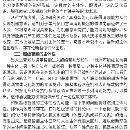
能力使得智能体能够形成一定程度的主体性，即通过一定的泛化意
识、解释命令以及抓取何种物体当作锤子等形式体现。
从哲学角度看，这项研究强调了具身智能可以获得涌现能力从而
实现机器意识，这相对于单纯使用意识涌现概念的做法向前迈进了一
大步，它将意识涌现具象化，为机器意识提供了能力涌现的途径。从
具身智能质变产生的主体性还是技术断裂，即从技术本身发生的根本
改变，其本质是从工具到主体的变革。与技术断裂不同，当新的主体
性出现时，存在论断裂便悄然出现。
（三）超级智能的主体性
当人工智能从通用智能进入超级智能阶段时，“就有可能成长为另
一种主体，另一种立法者，或者另一种眼睛”。这种主体特性表现为意
识涌现。意识涌现在具身智能中的可能性已被科学界讨论，可以看作
自我意识的条件。目前，RT-2已基本做到，从互联网规模的训练中获
得对新物体泛化能力的显著提升、解释未包含在机器人训练数据中的
命令、根据用户命令执行多阶段语义推理等一系列涌现能力。可以看
出，这种涌现能力使智能体形成了一定程度的主体性。
如果超级智能的主体性成为可能，接下来的问题将过渡到主体间
性，即作为他者的存在。在对超级智能的讨论中，一个仓促（缺少论
证）的认识是将伊德的人机关系框架（他者关系或异在关系）的活力
激发出来。超级智能主体显然与人类主体有很大区别，难以借助现象
学的主体间性范畴加以推演和论证。从意向性角度看，机器主体的意