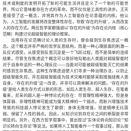
技术或制度的发明开拓了新的可能生活并且定义了一个新的可能世
界，所以它意味着存在方式的革命，而不仅仅是工具性的进步。王天
恩接受了这一概念，并将其作为人工智能存在论意蕴的内核。他认
为，人工智能的发展将改变整体性存在，导致“存在的升级”，从而改变
人的存在方式。两位哲学家都强调以“存在的升级”为存在论内核（核心
范畴）构建讨论超级智能的理论框架。
当用存在论范畴讨论人类的生存时，便会碰到生存焦虑这一概
念。这个概念并非严格的哲学反思结构，而是一种心理层面的刺激—
反应式感受。从感受到反思沉淀是一个飞跃过程，而不是简单的连续
结果。尽管生存焦虑这个概念可以很好地勾勒出人类面对超级智能时
对于自身命运的一种心理反应——当面对可能被超级智能灭亡的结果
时感到生存焦虑。这种生存焦虑迫使人们寻求一种治理办法，以防止
超级智能失控，并在超级智能成为技术灾难时能够采取措施拯救人类
自身。“存在的升级”这一改变，并非可以简单解决的问题。“存在的升
级”是给人类生存方式以新的形态，如后人类生存、超人生存。在笔者
看来，尼采的超人是一种悖论式的存在：尽管理性精神强大，但是身
体孱弱、非理性精神可能成为强大精神的一个弱点。而新兴增强技术
导致的科技超人悖论发生了颠倒：身体无限增强，但是精神无比孱
弱，保留了人性的弱点。因此，从知识论到存在论之间的断裂是非常
明显的。另外，在西方哲学叙事中，曾出现过“实体论转向知识论”“知
识论转向生存论”等说法。如果将人工智能看作一个叙事过程，那么按