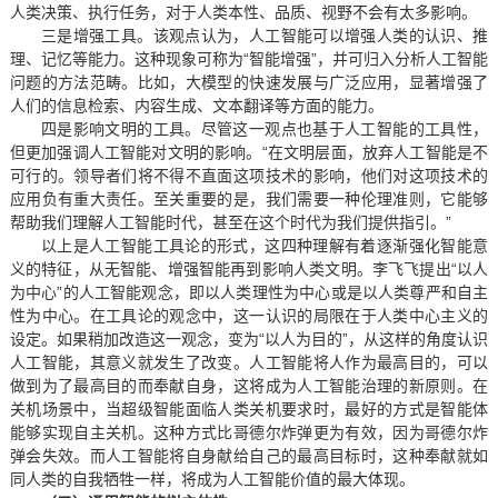
人类决策、执行任务，对于人类本性、品质、视野不会有太多影响。
三是增强工具。该观点认为，人工智能可以增强人类的认识、推
理、记忆等能力。这种现象可称为“智能增强”，并可归入分析人工智能
问题的方法范畴。比如，大模型的快速发展与广泛应用，显著增强了
人们的信息检索、内容生成、文本翻译等方面的能力。
四是影响文明的工具。尽管这一观点也基于人工智能的工具性，
但更加强调人工智能对文明的影响。“在文明层面，放弃人工智能是不
可行的。领导者们将不得不直面这项技术的影响，他们对这项技术的
应用负有重大责任。至关重要的是，我们需要一种伦理准则，它能够
帮助我们理解人工智能时代，甚至在这个时代为我们提供指引。”
以上是人工智能工具论的形式，这四种理解有着逐渐强化智能意
义的特征，从无智能、增强智能再到影响人类文明。李飞飞提出“以人
为中心”的人工智能观念，即以人类理性为中心或是以人类尊严和自主
性为中心。在工具论的观念中，这一认识的局限在于人类中心主义的
设定。如果稍加改造这一观念，变为“以人为目的”，从这样的角度认识
人工智能，其意义就发生了改变。人工智能将人作为最高目的，可以
做到为了最高目的而奉献自身，这将成为人工智能治理的新原则。在
关机场景中，当超级智能面临人类关机要求时，最好的方式是智能体
能够实现自主关机。这种方式比哥德尔炸弹更为有效，因为哥德尔炸
弹会失效。而人工智能将自身献给自己的最高目标时，这种奉献就如
同人类的自我牺牲一样，将成为人工智能价值的最大体现。