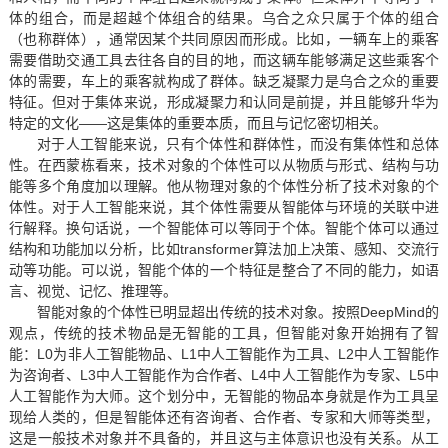
体的组合，而是超越个体组合的结果。乌合之众只属于个体的组合
（也称群体），通常因某个共同原因而形成。比如，一辆车上的乘客
需要借助交通工具去往各自的目的地，而这辆车能够满足这些乘客个
体的需要，车上的乘客就构成了群体。缺乏凝聚力是乌合之众的重要
特征。但对于集体来说，形成凝聚力和认同是前提，并且能够升华为
特定的文化——这是集体的重要本质，而且与记忆密切相关。
对于人工智能来说，只有个体性和群体性，而没有集体性和总体
性。在西蒙栋看来，技术对象的个体性可以从物质与形式、结构与功
能等多个角度加以理解。他从物理对象的个体性分析了技术对象的个
体性。对于人工智能来说，其个体性需要从智能体与环境的关联中进
行解释。换句话说，一个智能体可以等同于个体。智能个体可以通过
结构和功能加以分析，比如transformer算法加上决策、感知、交流行
动等功能。可以说，智能个体的一个特征是整合了不同的能力，如语
言、视觉、记忆、推理等。
智能对象的个体性已明显超出传统的技术对象。按照DeepMind的
观点，传统的技术物品是无智能的工具，但智能对象开始拥有了智
能：L0为非人工智能物品、L1中人工智能作为工具、L2中人工智能作
为咨询者、L3中人工智能作为合作者、L4中人工智能作为专家、L5中
人工智能作为大师。这个划分中，无智能的物品本身就是作为工具呈
现给人类的，但是智能体还有咨询者、合作者、专家和大师等类型，
这是一般技术对象并不具备的，并且这与主体意识也没有关系。从工