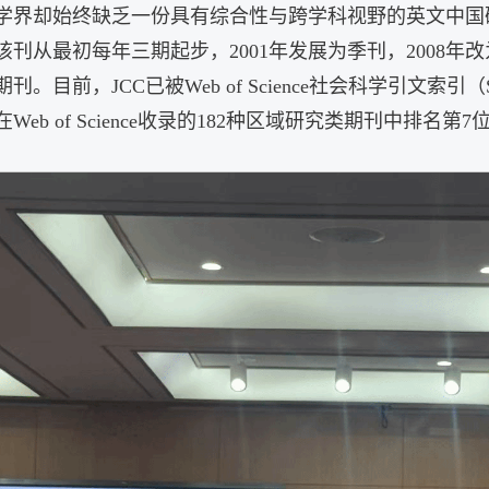
国学界却始终缺乏一份具有综合性与跨学科视野的英文中
该刊从最初每年三期起步，2001年发展为季刊，2008年
期刊
。目前，JCC已被Web of Science社会科学引文索
Web of Science收录的182种区域研究类期刊中排名第7