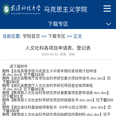
马克思主义学院
下载专区
当前位置:
学院首页
>>
下载专区
>> 正文
人文社科各项目申请表、登记表
2025-03-31 点击：[
99
]
请下载附件
附件【
全省高等学校马克思主义中青年理论家培育计划申请
表.doc.doc
】已下载
316
次
附件【
湖北省教育厅哲学社会科学研究重大项目申请书.doc.doc
】已
下载
290
次
附件【
湖北省教育厅人文社会科学研究项目鉴定结项审批
书.doc.doc
】已下载
362
次
附件【
教育部人文社会科学研究项目重要事项变更申请表.doc.doc
】
已下载
301
次
附件【
教育部人文社会科学研究项目终结报告书.doc.doc
】已下载
310
次
附件【
湖北省社科基金结项审批书（09年以前立项用）.doc.doc
】已
下载
335
次
附件【
教育部人文社会科学研究项目结题目所需材料.doc.doc
】已下