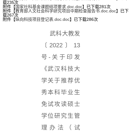
载
235
次
附件【
国家社科基金课题结项要求.doc.doc
】已下载
281
次
附件【
教育部人文社会科学研究项目中期检查报告书.doc.doc
】已下
载
267
次
附件【
纵向科技项目登记表.doc.doc
】已下载
286
次
武科大教发
〔2022〕13
号-关于印发
《武汉科技大
学关于推荐优
秀本科毕业生
免试攻读硕士
学位研究生管
理办法（试