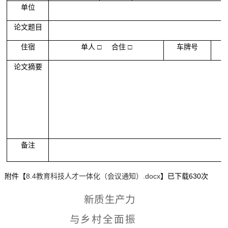
单位
论文题目
住宿
单人
□
合住 □
车牌号
论文摘要
备注
附件【
8.4教育科技人才一体化（会议通知）.docx
】已下载
630
次
新质生产力
与乡村全面振