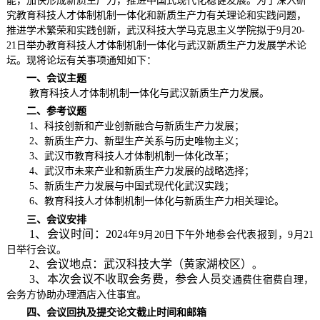
能，加快
形成新质生产力
，推进中国式现代化稳健发展。为了深入研
究教育科技人才体制机制一体化和新质生产力有关理论和实践问题，
推进学术繁荣和实践创新，武汉科技大学马克思主义学院拟于
9月20-
21日举办教育科技人才体制机制一体化与武汉新质生产力发展学术论
坛。
现将论坛有关事项通知如下：
一、会议主题
教育科技人才体制机制一体化与武汉新质生产力发展
。
二、参考议题
1、科技创新和产业创新融合与新质生产力发展；
2、新质生产力、新型生产关系与历史唯物主义；
3、武汉市教育科技人才体制机制一体化改革；
4、武汉市未来产业和新质生产力发展的战略选择；
5、新质生产力发展与中国式现代化武汉实践；
6、教育科技人才体制机制一体化与新质生产力相关理论。
三、会议安排
1、会议时间：202
4
年
9
月
20
日下午外地参会代表报到，
9月21
日举行
会议
。
2、会议地点：武汉科技大学（黄家湖校区）
。
3、本次会议不收取会务费，参会人员
交通
费住宿费自理，
会务方协助办理酒店入住事宜。
四、
会议回执及提交论文截止时间和邮箱