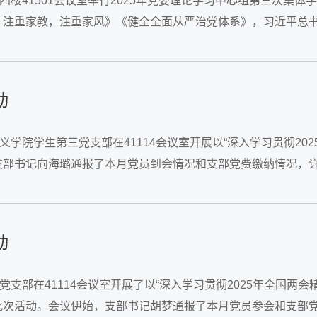
四楼41501会议室举行2025年党委理论学习中心组第三次
注重家教，注重家风》《健全全面从严治党体系》，习近平总书
四次全会精神，全国组织部长会议、宣传部长会议、...
动
义学院学生第三党支部在41114会议室开展以“深入学习贯彻2
支部书记向海璐通报了本月党员到会情况和支部党费缴纳情况，
组织委员索秦怡领读了《中国共产党章程》...
动
党支部在41114会议室开展了以“深入学习贯彻2025年全国
此次活动。会议伊始，支部书记胡梦通报了本月党员参会和支部