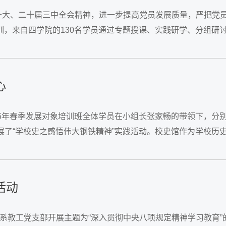
大、二十届三中全会精神，进一步提高党员发展质量，严把党员“入
培训，来自四学院的130名学员通过专题授课、实践研学、分组
学院党委副书记、副院长郭海沙以“...
心
25年春季发展对象培训班全体学员在小组长张家畅的带领下，分
展了“学校史之感悟伟大钢铁精神”实践活动。校史馆作为学校历
的那一刻，目光瞬间被一幅幅珍贵的历史照片所吸引。...
活动
育系教工党支部开展主题为“深入贯彻中央八项规定精神学习教育