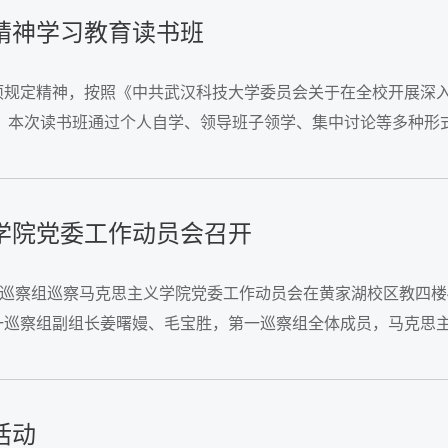
精神学习教育读书班
项规定精神，按照《中共武汉科技大学委员会关于在全校开展深入
班。本次读书班通过个人自学、领导班子领学、集中讨论等多种
风建设、自我革命的新部署新要求等重要论述为专题，...
学院党委工作动员会召开
一巡察组巡察马克思主义学院党委工作动员会在黄家湖校区教四楼
一巡察组副组长姜曙嫚、毛宝胜，第一巡察组全体成员，马克思
思主义学院院长刘文波主持。周红在动员讲话中指出，...
活动