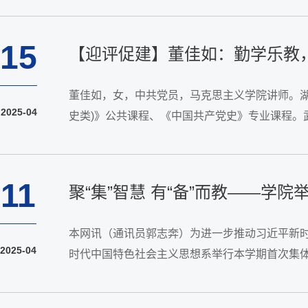
15
【迎评促建】董佳如：勤学乐教
董佳如，女，中共党员，马克思主义学院讲师。湖
2025-04
史类)》公共课程、《中国共产党史》专业课程。
十余项、各级教改项目及横向项目数项。发表高水
11
聚“集”智慧 有“备”而教——
本网讯（通讯员郭志奔）为进一步推动习近平新时
2025-04
时代中国特色社会主义思想系举行本学期首次集
李琨副教授主持。会议伊始，刘文波指出《习近平