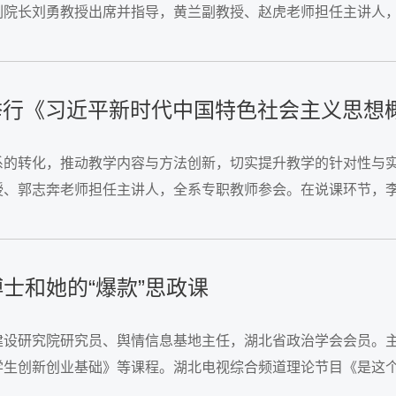
副院长刘勇教授出席并指导，黄兰副教授、赵虎老师担任主讲人
，通过可视化图表直观呈现中国共产党执政为民的实践成效，...
学院举行《习近平新时代中国特色社会主义思
的转化，推动教学内容与方法创新，切实提升教学的针对性与实
、郭志奔老师担任主讲人，全系专职教师参会。在说课环节，李琨
同时，提出要进行互动环节的设计与优化。...
士和她的“爆款”思政课
建设研究院研究员、舆情信息基地主任，湖北省政治学会会员。
生创新创业基础》等课程。湖北电视综合频道理论节目《是这个
学思政课教师宣讲团成员、武汉科技大学青年讲师团成员，...