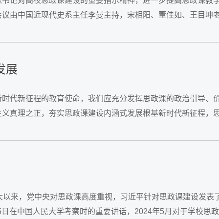
书记对高校思政课建设的重要指示精神，进一步提高思政课教学质量
会议由中国近现代史系主任李曼主持，宋相阳、董佳如、王目坤
本第八章《中华人民共和国的成立与中国社会主义建设道路的探索
发展
新时代新征程的教育使命，我们应充分发挥思政课的政治引导、
主义真理之正，夯实思政课建设内涵式发展根基新时代新征程，
思政课建设内涵式发展根基。坚持正确的政治方向。...
的十八大以来，党中央对思政课高度重视，习近平针对思政课建设发表
25日在中国人民大学考察时的重要讲话，2024年5月对于学