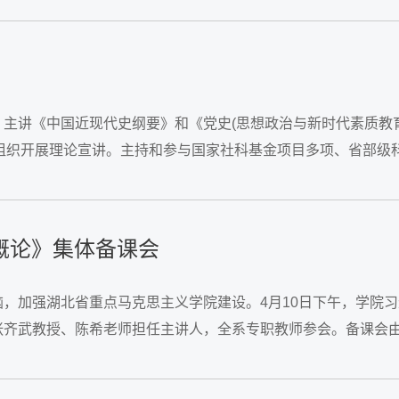
主讲《中国近现代史纲要》和《党史(思想政治与新时代素质教育
会组织开展理论宣讲。主持和参与国家社科基金项目多项、省部级
、...
想概论》集体备课会
，加强湖北省重点马克思主义学院建设。4月10日下午，学院习
张齐武教授、陈希老师担任主讲人，全系专职教师参会。备课会
的伟大成就、...