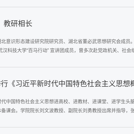
，教研相长
北意识形态建设研究院研究员、湖北省董必武思想研究会成员。
武汉科技大学“百马行动” 宣讲团成员，曾多次赴党政机关、社
平期刊学术论文多篇。曾获武汉科技大学教师教学创新大赛一等奖
学院举行《习近平新时代中国特色社会主义思
代中国特色社会主义思想进高校、进教材、进课堂、进学生头脑
体备课会。学院院长刘文波教授、副院长刘勇教授出席并指导，
新时代中国特色社会主义思想概论》课程要把反映新时代以来取得