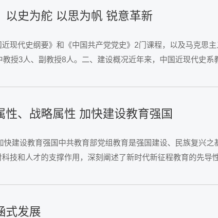
以史为舵 以思为帆 锐意革新
国近现代史纲要》和《中国共产党党史》2门课程，以及马克思主
中教授3人、副教授8人。二、建设概况近年来，中国近现代史系教
湖北省高校教师教学创新大赛二等奖和三等奖各1项、...
属性、战略属性 加快建设教育强国
 加快建设教育强国中共教育部党组教育是强国建设、民族复兴之
对科技和人才的支撑作用，深刻阐述了新时代新征程教育的先导性
。党的十八大以来，以习近平同志为核心的党中央坚持把教育作为国
涵式发展