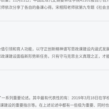
，11月21日，中国近现代史纲要系在学院41101报告厅召
老师依次分享了各自的备课心得。宋相阳老师就第九专题《社会
》...
价值引领和育人功能，以守正创新精神谱写思政课建设内涵式发
思政课建设面临新形势新任务，只有守马克思主义真理之正，才
了一系列重要论述。其中最有代表性的有：2019年3月18日在学
校思政课建设的重要指示等。在上述论述中都有一些极为重要、同时