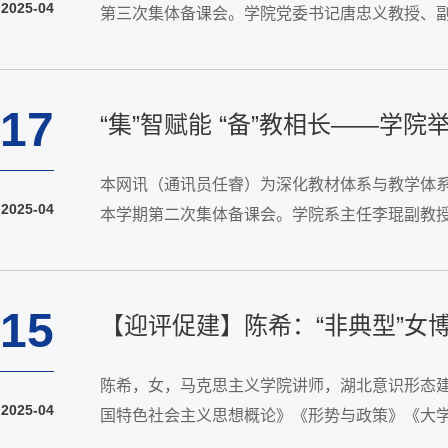
2025-04
第三次集体备课会。学院党委书记唐忠义教授、
兰围绕“第四章 坚持以人民为中心”展开教学设计
17
“集”智赋能 “备”教相长——
本网讯（通讯员任睿）为深化教材体系与教学体系
2025-04
本学期第二次集体备课会。学院系主任李琨副教授
的教学设计展示，并对教学重点进行了深入剖析。
15
【迎评促建】陈希：“非典型”女博
陈希，女，马克思主义学院讲师，湖北意识形态
2025-04
国特色社会主义思想概论》《形势与政策》《大学
人，武汉科技大学“百马”宣讲团成员、武汉科技大