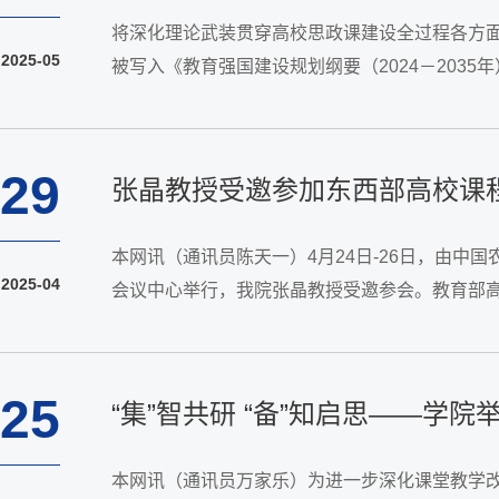
将深化理论武装贯穿高校思政课建设全过程各方
2025-05
被写入《教育强国建设规划纲要（2024－20
精神，不断开创新时代思政教育新局面，努力培养
29
张晶教授受邀参加东西部高校课
本网讯（通讯员陈天一）4月24日-26日，由
2025-04
会议中心举行，我院张晶教授受邀参会。教育部高
上，各校领导和专家围绕“智慧西行”和“构建智慧教
25
“集”智共研 “备”知启思——
本网讯（通讯员万家乐）为进一步深化课堂教学改