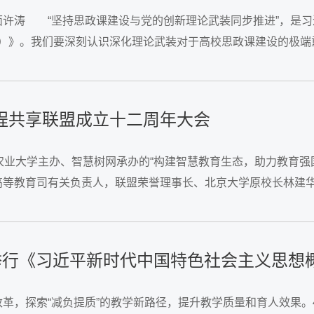
面许涛 “坚持思政课建设与党的创新理论武装同步推进”，是
35年）》。我们要深刻认识深化理论武装对于高校思政课建设的
更多让党放心、爱国奉献、担当民族复兴重任的时代新人。...
程共享联盟成立十二周年大会
中国农业大学主办、智慧树网承办的“构建智慧教育生态，助力教育
等教育司有关负责人，联盟荣誉理事长、北京大学原校长林建华出
育生态”两大专题进行深入讨论。...
学院举行《习近平新时代中国特色社会主义思
革，探索“减负提质”的教学新路径，提升教学质量和育人效果。