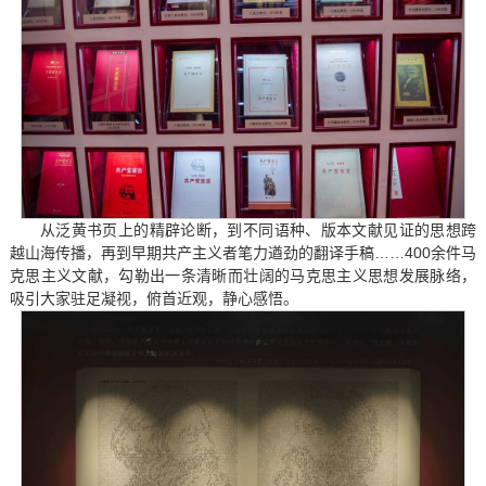
从泛黄书页上的精辟论断，到不同语种、版本文献见证的思想跨
越山海传播，再到早期共产主义者笔力遒劲的翻译手稿……400余件马
克思主义文献，勾勒出一条清晰而壮阔的马克思主义思想发展脉络，
吸引大家驻足凝视，俯首近观，静心感悟。