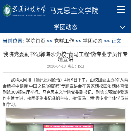
马克思主义学院
学团动态
当前位置:
学院首页
>>
党群工作
>>
学团动态
>> 正文
我院党委副书记郭海沙为校“青马工程”微专业学员作专
题宣讲
2026-04-13 点击：[
51
]
武科大网讯（通讯员柯欣怡）4月9日下午，由校团委主办的“从两
会精神中读懂‘中国之稳’的密码”专题宣讲会在黄家湖校区沁湖体育馆
副馆309报告厅举行。马克思主义学院党委副书记、副院长郭海沙受邀
作主旨宣讲，校团委副书记龚旭主持，校“青马工程”微专业全体学员参
加学习。