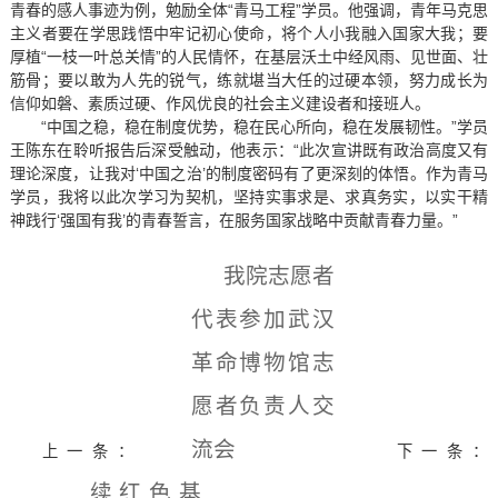
青春的感人事迹为例，勉励全体“青马工程”学员。他强调，青年马克思
主义者要在学思践悟中牢记初心使命，将个人小我融入国家大我；要
厚植“一枝一叶总关情”的人民情怀，在基层沃土中经风雨、见世面、壮
筋骨；要以敢为人先的锐气，练就堪当大任的过硬本领，努力成长为
信仰如磐、素质过硬、作风优良的社会主义建设者和接班人。
“中国之稳，稳在制度优势，稳在民心所向，稳在发展韧性。”学员
王陈东在聆听报告后深受触动，他表示：“此次宣讲既有政治高度又有
理论深度，让我对‘中国之治’的制度密码有了更深刻的体悟。作为青马
学员，我将以此次学习为契机，坚持实事求是、求真务实，以实干精
神践行‘强国有我’的青春誓言，在服务国家战略中贡献青春力量。”
我院志愿者
代表参加武汉
革命博物馆志
愿者负责人交
流会
上一条：
下一条：
续红色基