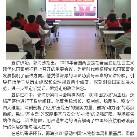
宣讲伊始，郭海沙指出，2026年全国两会是在全面建设社会主义
现代化国家新征程上召开的重要会议，为新时代新征程党和国家事业
发展指明了前进方向。他凭借深厚的理论功底与丰富的宣讲经验，引
导在场学子从历史纵深和全球视野两个维度，深刻洞察国家发展大
势，进一步坚定听党话、跟党走的政治信念。
宣讲过程中，郭海沙紧扣两会精神内核，以“中国之稳”为主线，逻
辑严密地进行了系统阐释。他聚焦稳增长、稳创新、稳民生、稳安全
四大维度，深刻剖析了经济“压舱石”的坚实力量、创新“动力源”的澎湃
动能、民生“基本盘”的深厚根基与安全“防护墙”的坚强屏障。整场报告
站位高远、论述精辟，用严谨生动的语言解码了中国经济航船破浪前
行的深层逻辑与强大底气。
在总结寄语环节，郭海沙以“感动中国”人物徐本禹扎根基层、奉献