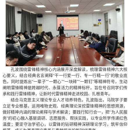
孔波围绕雷锋精神核心内涵展开深度解读，梳理雷锋精神六大核
心要义，结合经典名言阐释“干一行爱一行、专一行精一行”的敬业底
色，同时提炼出“一辈子”“一颗心”“一块砖”“一颗钉”等精神符号，生动
阐明雷锋精神是跨越时代、永葆活力的精神标杆，旨在号召同学们传
承和践行雷锋精神，让新时代雷锋精神走进校园、扎根青年。
结合马克思主义理论专业人才培养特色，孔波指出，马院学子要
立足专业根基，运用唯物史观、经典理论深挖雷锋精神的思想溯源，
做好精神内涵的理论阐释与学术解读；要践行知行合一，把“为人民服
务”的初心融入基层调研、志愿服务、帮扶实践，以专业所学传递红色
温度；要坚守治学初心，以雷锋的钻研精神深耕理论学习，筑牢信仰