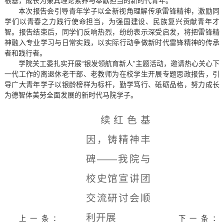
根基，成长为兼具理论素养与奉献担当的新时代青年。
本次报告会引导青年学子以全新视角理解传承雷锋精神，激励同
学们以青春之力践行使命担当，为强国建设、民族复兴贡献青年才
智。报告结束后，同学们反响热烈，纷纷表示深受启发，将把雷锋精
神融入专业学习与日常实践，以实际行动争做新时代雷锋精神的传承
者和践行者。
学院关工委扎实开展“银发领航育新人”主题活动，邀请热心关心下
一代工作的离退休老干部、老教师为在校学生开展专题思政报告，引
导广大青年学子以银龄榜样为标杆，勤学笃行、砥砺品格，努力成长
为德智体美劳全面发展的新时代马院学子。
续红色基
因，铸精神丰
碑——我院与
校史馆宣讲团
交流研讨会顺
利开展
上一条：
下一条：