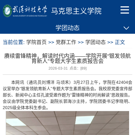
马克思主义学院
学团动态
当前位置:
学院首页
>>
党群工作
>>
学团动态
>> 正文
赓续雷锋精神，解读时代内涵——学院开展“银发领航
育新人”专题大学生素质报告会
2026-03-31 点击：[
89
]
本网讯（通讯员刘博洋 马顷禾）3月27日上午，学院在42404会
议室举办“银发领航育新人”专题大学生素质报告会。我校原党委宣传部
部长、新闻中心主任孔波受邀作题为“雷锋精神的时尚解读”思政报告。
会议由学院党委副书记、副院长郭海沙主持，学院团委书记李晓明、
2025级全体本科生参会。