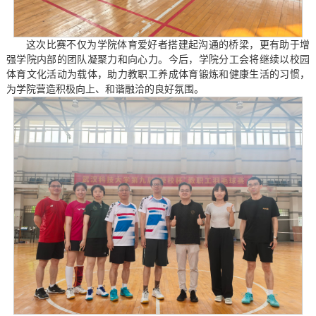
这次比赛不仅为学院体育爱好者搭建起沟通的桥梁，更有助于增
强学院内部的团队凝聚力和向心力。今后，学院分工会将继续以校园
体育文化活动为载体，助力教职工养成体育锻炼和健康生活的习惯，
为学院营造积极向上、和谐融洽的良好氛围。