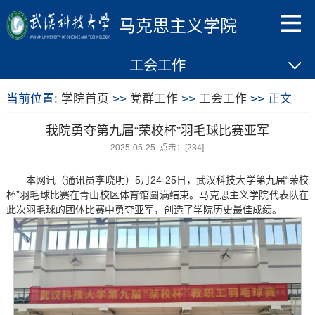
马克思主义学院
工会工作
当前位置:
学院首页
>>
党群工作
>>
工会工作
>> 正文
我院勇夺第九届“荣校杯”羽毛球比赛亚军
2025-05-25 点击：[
234
]
本网讯（通讯员李晓明）5月24-25日，武汉科技大学第九届“荣校
杯”羽毛球比赛在青山校区体育馆圆满结束。马克思主义学院代表队在
此次羽毛球的团体比赛中勇夺亚军，创造了学院历史最佳成绩。