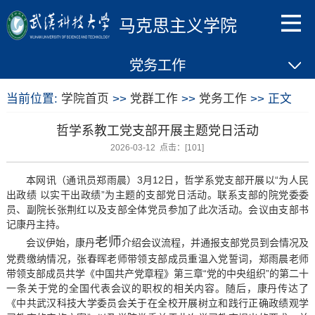
马克思主义学院
党务工作
当前位置:
学院首页
>>
党群工作
>>
党务工作
>> 正文
哲学系教工党支部开展主题党日活动
2026-03-12 点击：[
101
]
本网讯（通讯员郑雨晨）3月12日，哲学系党支部开展以“为人民
出政绩 以实干出政绩”为主题的支部党日活动。联系支部的院党委委
员、副院长张荆红以及支部全体党员参加了此次活动。会议由支部书
记康丹主持。
老师
会议伊始，康丹
介绍会议流程，并通报支部党员到会情况及
党费缴纳情况，张春晖老师带领支部成员重温入党誓词，郑雨晨老师
带领支部成员共学《中国共产党章程》第三章“党的中央组织”的第二十
一条关于党的全国代表会议的职权的相关内容。随后，康丹传达了
《中共武汉科技大学委员会关于在全校开展树立和践行正确政绩观学