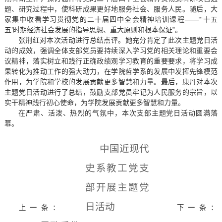
题、研究过程中，使科研成果更好地服务社会、服务人民。随后，大
家集中收看学习贯彻党的二十届四中全会精神培训课程——“‘十五
五’时期经济社会发展的指导思想、重大原则和根本保证”。
张荆红对本次活动进行总结点评。她充分肯定了此次主题党日活
动的成效，强调全体支部党员要持续深入学习党的相关理论和重要会
议精神，落实树立和践行正确政绩观学习教育的重要要求，将学习成
果转化为推动工作的强大动力，在学院哲学系的发展中发挥先锋模范
作用，为学院和学校的发展贡献更多智慧和力量。最后，康丹对本次
主题党日活动进行了总结，鼓励支部党员牢记为人民服务的宗旨，以
实干精神践行初心使命，为学院发展贡献更多智慧和力量。
在严肃、活泼、热烈的气氛中，本次支部主题党日活动圆满落
幕。
中国近现代
史系教工党支
部开展主题党
日活动
上一条：
下一条：