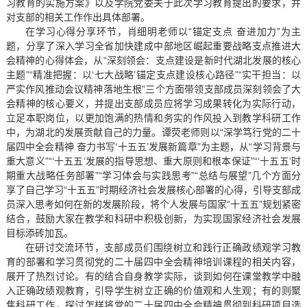
习教育的实施方案》以及学院党委关于此次学习教育提出的要求，并
对支部的相关工作作出具体部署。
在学习心得分享环节，肖细明老师以“锚定支点 奋进加力”为主
题，分享了深入学习全省加快建成中部地区崛起重要战略支点推进大
会精神的心得体会，从“深刻领会：支点建设是新时代湖北发展的核心
主题”“精准把握：以‘七大战略’锚定支点建设核心路径”“实干担当：以
严实作风推动会议精神落地生根”三个方面带领支部成员深刻领会了大
会精神的核心要义，并提出支部成员应将学习成果转化为实际行动，
立足本职岗位，以更加饱满的热情和务实的作风投入到教学科研工作
中，为湖北的发展贡献自己的力量。谭荧老师则以“深学笃行党的二十
届四中全会精神 奋力书写‘十五五’发展新篇章”为主题，从“学习背景与
重大意义”“‘十五五’发展的指导思想、重大原则和根本保证”“‘十五五’时
期重大战略任务部署”“学习体会与实践思考”“总结与展望”几个方面分
享了自己学习“十五五”时期经济社会发展核心部署的心得，引导支部成
员深入思考如何在新的发展阶段，将个人发展与国家“十五五”规划紧密
结合，鼓励大家在教学和科研中积极创新，为实现国家经济社会发展
目标添砖加瓦。
在研讨交流环节，支部成员们围绕树立和践行正确政绩观学习教
育的部署和学习贯彻党的二十届四中全会精神培训课程的相关内容，
展开了热烈讨论。有的结合自身教学实际，谈到如何在课堂教学中融
入正确政绩观教育，引导学生树立正确的价值观和人生观；有的则聚
焦科研工作，探讨怎样将党的二十届四中全会精神贯彻到科研项目选