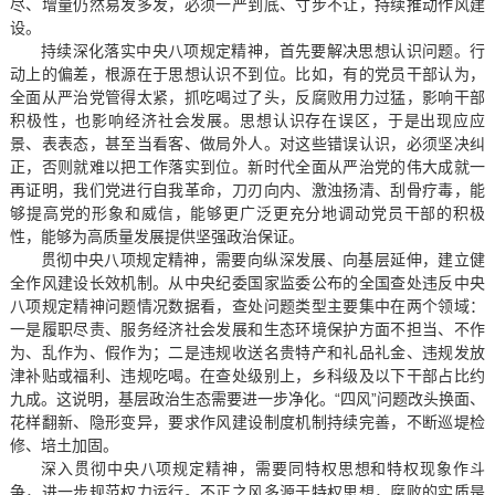
尽、增量仍然易发多发，必须一严到底、寸步不让，持续推动作风建
设。
持续深化落实中央八项规定精神，首先要解决思想认识问题。行
动上的偏差，根源在于思想认识不到位。比如，有的党员干部认为，
全面从严治党管得太紧，抓吃喝过了头，反腐败用力过猛，影响干部
积极性，也影响经济社会发展。思想认识存在误区，于是出现应应
景、表表态，甚至当看客、做局外人。对这些错误认识，必须坚决纠
正，否则就难以把工作落实到位。新时代全面从严治党的伟大成就一
再证明，我们党进行自我革命，刀刃向内、激浊扬清、刮骨疗毒，能
够提高党的形象和威信，能够更广泛更充分地调动党员干部的积极
性，能够为高质量发展提供坚强政治保证。
贯彻中央八项规定精神，需要向纵深发展、向基层延伸，建立健
全作风建设长效机制。从中央纪委国家监委公布的全国查处违反中央
八项规定精神问题情况数据看，查处问题类型主要集中在两个领域：
一是履职尽责、服务经济社会发展和生态环境保护方面不担当、不作
为、乱作为、假作为；二是违规收送名贵特产和礼品礼金、违规发放
津补贴或福利、违规吃喝。在查处级别上，乡科级及以下干部占比约
九成。这说明，基层政治生态需要进一步净化。“四风”问题改头换面、
花样翻新、隐形变异，要求作风建设制度机制持续完善，不断巡堤检
修、培土加固。
深入贯彻中央八项规定精神，需要同特权思想和特权现象作斗
争，进一步规范权力运行。不正之风多源于特权思想，腐败的实质是