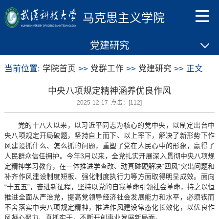
马克思主义学院
党建研究
当前位置:
学院首页
>>
党群工作
>>
党建研究
>> 正文
中央八项规定精神涵养优良作风
2025-12-17 点击：[
112
]
党的十八大以来，以习近平同志为核心的党中央，以制定出台中
央八项规定开局破题，坚持自上而下、以上率下，解决了新形势下作
风建设抓什么、怎么抓的问题，重塑了党在人民心中的形象，赢得了
人民群众信任拥护。今年3月以来，全党扎实开展深入贯彻中央八项规
定精神学习教育，在一体推进学查改、动真碰硬解决“四风”突出问题和
补齐作风建设制度短板、强化制度执行力等方面取得明显成效。面向
“十五五”，奋进新征程，坚持以党的自我革命引领社会革命，持之以恒
推进全面从严治党，提高党领导经济社会发展能力和水平，必须锲而
不舍落实中央八项规定精神，推进作风建设常态化长效化，以优良作
风凝心聚力、真抓实干，不断开创事业发展新局面。