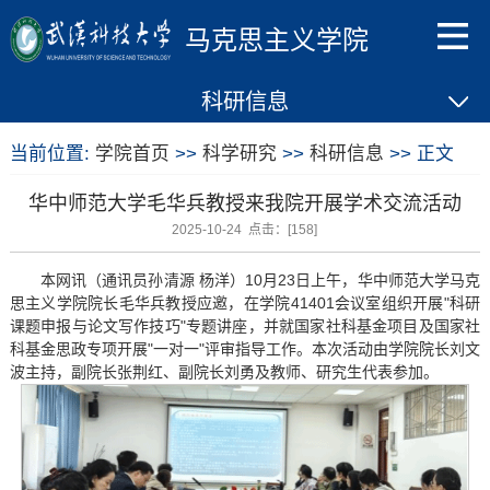
马克思主义学院
科研信息
当前位置:
学院首页
>>
科学研究
>>
科研信息
>> 正文
华中师范大学毛华兵教授来我院开展学术交流活动
2025-10-24 点击：[
158
]
本网讯（通讯员孙清源 杨洋）10月23日上午，华中师范大学马克
思主义学院院长毛华兵教授应邀，在学院41401会议室组织开展"科研
课题申报与论文写作技巧"专题讲座，并就国家社科基金项目及国家社
科基金思政专项开展"一对一"评审指导工作。本次活动由学院院长刘文
波主持，副院长张荆红、副院长刘勇及教师、研究生代表参加。