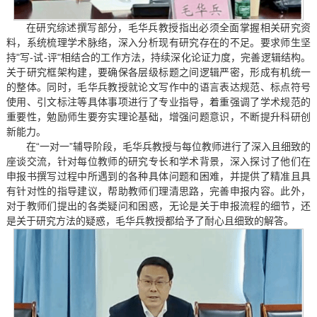
在研究综述撰写部分，毛华兵教授指出必须全面掌握相关研究资
料，系统梳理学术脉络，深入分析现有研究存在的不足。要求师生坚
持"写-试-评"相结合的工作方法，持续深化论证力度，完善逻辑结构。
关于研究框架构建，要确保各层级标题之间逻辑严密，形成有机统一
的整体。同时，毛华兵教授就论文写作中的语言表达规范、标点符号
使用、引文标注等具体事项进行了专业指导，着重强调了学术规范的
重要性，勉励师生要夯实理论基础，增强问题意识，不断提升科研创
新能力。
在“一对一”辅导阶段，毛华兵教授与每位教师进行了深入且细致的
座谈交流，针对每位教师的研究专长和学术背景，深入探讨了他们在
申报书撰写过程中所遇到的各种具体问题和困难，并提供了精准且具
有针对性的指导建议，帮助教师们理清思路，完善申报内容。此外，
对于教师们提出的各类疑问和困惑，无论是关于申报流程的细节，还
是关于研究方法的疑惑，毛华兵教授都给予了耐心且细致的解答。