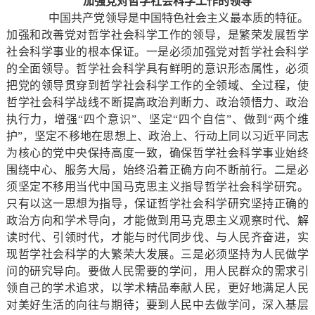
加强党对哲学社会科学工作的领导
中国共产党领导是中国特色社会主义最本质的特征。
加强和改善党对哲学社会科学工作的领导，是繁荣发展哲学
社会科学事业的根本保证。一是必须加强党对哲学社会科学
的全面领导。哲学社会科学具有鲜明的意识形态属性，必须
把党的领导贯穿到哲学社会科学工作的全领域、全过程，使
哲学社会科学战线不断提高政治判断力、政治领悟力、政治
执行力，增强“四个意识”、坚定“四个自信”、做到“两个维
护”，坚定不移地在思想上、政治上、行动上同以习近平同志
为核心的党中央保持高度一致，确保哲学社会科学事业始终
围绕中心、服务大局，始终沿着正确方向不断前行。二是必
须坚定不移用当代中国马克思主义指导哲学社会科学研究。
只有以这一思想为指导，保证哲学社会科学研究坚持正确的
政治方向和学术导向，才能做到用马克思主义观察时代、解
读时代、引领时代，才能与时代同步伐、与人民齐奋进，实
现哲学社会科学的大繁荣大发展。三是必须坚持为人民做学
问的研究导向。要做人民需要的学问，用人民群众的需求引
领自己的学术追求，以学术精品奉献人民，更好地满足人民
对美好生活的向往与期待；要到人民中去做学问，深入基层