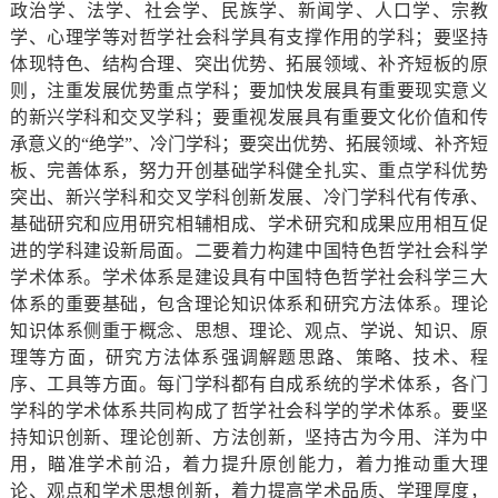
政治学、法学、社会学、民族学、新闻学、人口学、宗教
学、心理学等对哲学社会科学具有支撑作用的学科；要坚持
体现特色、结构合理、突出优势、拓展领域、补齐短板的原
则，注重发展优势重点学科；要加快发展具有重要现实意义
的新兴学科和交叉学科；要重视发展具有重要文化价值和传
承意义的“绝学”、冷门学科；要突出优势、拓展领域、补齐短
板、完善体系，努力开创基础学科健全扎实、重点学科优势
突出、新兴学科和交叉学科创新发展、冷门学科代有传承、
基础研究和应用研究相辅相成、学术研究和成果应用相互促
进的学科建设新局面。二要着力构建中国特色哲学社会科学
学术体系。学术体系是建设具有中国特色哲学社会科学三大
体系的重要基础，包含理论知识体系和研究方法体系。理论
知识体系侧重于概念、思想、理论、观点、学说、知识、原
理等方面，研究方法体系强调解题思路、策略、技术、程
序、工具等方面。每门学科都有自成系统的学术体系，各门
学科的学术体系共同构成了哲学社会科学的学术体系。要坚
持知识创新、理论创新、方法创新，坚持古为今用、洋为中
用，瞄准学术前沿，着力提升原创能力，着力推动重大理
论、观点和学术思想创新，着力提高学术品质、学理厚度，