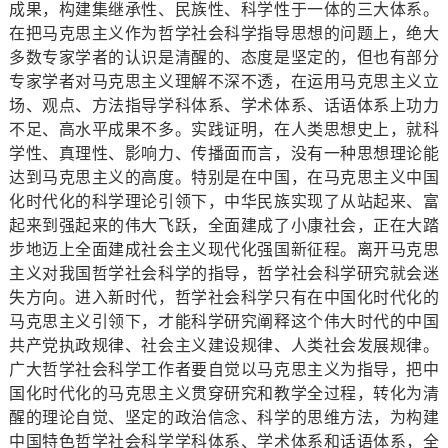
成果，构建集继承性、民族性、科学性于一体的三大体系。
在把马克思主义作为哲学社会科学指导思想的问题上，绝大
多数专家学者的认识是清醒的、态度是坚定的，但也有部分
专家学者对马克思主义理解不深不透，在运用马克思主义立
场、观点、方法指导学科体系、学术体系、话语体系上功力
不足、高水平成果不多。实践证明，在人类思想史上，就科
学性、真理性、影响力、传播面而言，没有一种思想理论能
达到马克思主义的高度。特别是在中国，在马克思主义中国
化时代化的科学理论引领下，中华民族实现了从站起来、富
起来到强起来的伟大飞跃，全面建成了小康社会，正在大踏
步地迈上全面建成社会主义现代化强国新征程。离开马克思
主义对我国哲学社会科学的指导，哲学社会科学研究就会迷
失方向。进入新时代，哲学社会科学只有在中国化时代化的
马克思主义引领下，才能科学研究阐释这个伟大时代的中国
共产党执政规律、社会主义建设规律、人类社会发展规律。
广大哲学社会科学工作者要自觉以马克思主义为指导，把中
国化时代化的马克思主义贯穿研究和教学全过程，转化为清
醒的理论自觉、坚定的政治信念、科学的思维方法，为构建
中国特色哲学社会科学学科体系、学术体系和话语体系，全