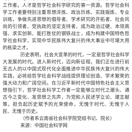
工作者。人才是哲学社会科学研究的第一资源。哲学社会科
学工作者要特别注重思想淬炼、政治历练、实践锻炼、专业
训练，争做先进思想的倡导者、学术研究的开拓者、社会风
尚的引领者、党执政的坚定支持者，成为政治过硬、本领高
强、求实创新、能打胜仗的钢铁战士，成为构建中国特色哲
学社会科学、实现中华民族伟大复兴的伟大事业中可堪大用
的栋梁之才。
历史表明，社会大变革的时代，一定是哲学社会科学
大发展的时代。进入新时代，迈向新征程，我们正在进行前
无古人的以中国式现代化全面推进中华民族伟大复兴的伟大
实践，必将给哲学社会科学战线提供理论创造、学术繁荣的
强大动力和广阔空间。在习近平新时代中国特色社会主义思
想指引下，哲学社会科学工作者一定能够立时代之潮头、通
古今之变化、发思想之先声，为党和人民述学立论、建言献
策，担负起历史赋予的光荣使命，无愧于时代、无愧于人
民、无愧于历史。
（作者系云南省社会科学院党组书记、院长）
来源：中国社会科学网