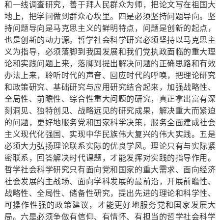
和一线调查研究，善于拜人民群众为师，把论文写在祖国大
地上，把学问做到群众心坎里。四是必须坚持问题导向。坚
持问题导向是马克思主义的鲜明特点，问题是创新的起点，
也是创新的动力源。哲学社会科学研究必须坚持以马克思主
义为指导，必须落脚到我国发展和我们党执政面临的重大理
论和实践问题上来，落脚到提出解决问题的正确思路和有效
办法上来，聆听时代的声音、回应时代的呼唤，把理论研究
和政策研究、基础研究与应用研究结合起来，加强战略性、
全局性、前瞻性、综合性重大问题的研究，真正拿出富有深
刻洞见、独特创见、战略远见的研究成果，解决重大而紧迫
的问题，更好地服务党和国家科学决策，服务全面建成社会
主义现代化强国、实现中华民族伟大复兴的伟大实践。五是
必须大力弘扬理论联系实际的优良学风。理论只有与实际紧
密联系，回答解决时代课题，才能发挥对实践的指导作用。
哲学社会科学研究只有面向党和国家的重大需求、面向经济
社会发展的主战场、面向学科发展的最前沿，开展前瞻性、
战略性、全局性、储备性研究，提出先进的理论和科学性、
可操作性强的政策建议，才能更好地服务党和国家发展大
局。六是必须争做有信仰、有情怀、有担当的哲学社会科学