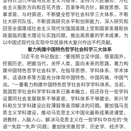
坚持以当代中国马克思主义为指导，坚持为人民服务、为社
会主义服务方向和百花齐放、百家争鸣方针，解放思想、实
事求是、与时俱进，不断健全哲学社会科学三大体系，不断
壮大研究队伍，不断提高研究水平和创新能力，深入研究和
回答全面建成社会主义现代化强国道路上党和国家发展和执
政面临的重大理论与实践问题，推出高质量的学术成果，为
以中国式现代化实现中华民族伟大复兴作出不朽贡献。
着力构建中国特色哲学社会科学三大体系
习近平总书记指出：“要按照立足中国、借鉴国外，
挖掘历史、把握当代，关怀人类、面向未来的思路，着力构
建中国特色哲学社会科学，在指导思想、学科体系、学术体
系、话语体系等方面充分体现中国特色、中国风格、中国气
派。”一要着力构建中国特色哲学社会科学学科体系。当前，
我国哲学社会科学学科体系已基本确立，但还存在一些学科
设置同社会发展联系不够紧密、学科体系不够健全、新兴学
科和交叉学科建设比较薄弱等亟须解决的问题。要加强马克
思主义学科建设，推动马克思主义中国化最新成果进课堂、
进教材，入脑入心，解决马克思主义在一些学科中存在的“失
语”“失踪”“失声”问题；要加快完善哲学、历史学、经济学、