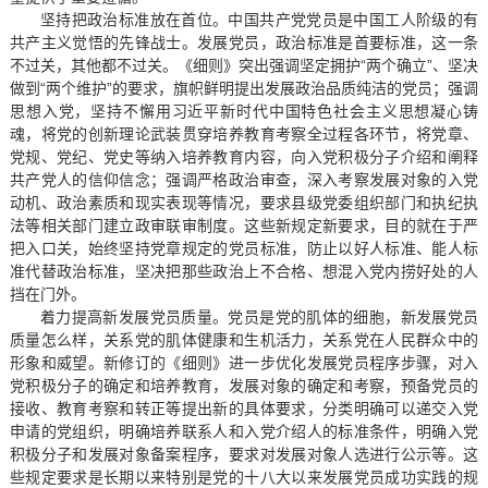
坚持把政治标准放在首位。中国共产党党员是中国工人阶级的有
共产主义觉悟的先锋战士。发展党员，政治标准是首要标准，这一条
不过关，其他都不过关。《细则》突出强调坚定拥护“两个确立”、坚决
做到“两个维护”的要求，旗帜鲜明提出发展政治品质纯洁的党员；强调
思想入党，坚持不懈用习近平新时代中国特色社会主义思想凝心铸
魂，将党的创新理论武装贯穿培养教育考察全过程各环节，将党章、
党规、党纪、党史等纳入培养教育内容，向入党积极分子介绍和阐释
共产党人的信仰信念；强调严格政治审查，深入考察发展对象的入党
动机、政治素质和现实表现等情况，要求县级党委组织部门和执纪执
法等相关部门建立政审联审制度。这些新规定新要求，目的就在于严
把入口关，始终坚持党章规定的党员标准，防止以好人标准、能人标
准代替政治标准，坚决把那些政治上不合格、想混入党内捞好处的人
挡在门外。
着力提高新发展党员质量。党员是党的肌体的细胞，新发展党员
质量怎么样，关系党的肌体健康和生机活力，关系党在人民群众中的
形象和威望。新修订的《细则》进一步优化发展党员程序步骤，对入
党积极分子的确定和培养教育，发展对象的确定和考察，预备党员的
接收、教育考察和转正等提出新的具体要求，分类明确可以递交入党
申请的党组织，明确培养联系人和入党介绍人的标准条件，明确入党
积极分子和发展对象备案程序，要求对发展对象人选进行公示等。这
些规定要求是长期以来特别是党的十八大以来发展党员成功实践的规