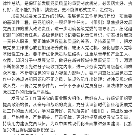
律性总结，是保证新发展党员质量的重要制度机制，必须落实好、执
行好，绝不能打折扣、搞变通，更不能搞形式主义、走过场。
加强对发展党员工作的领导。发展党员工作是党的建设一项重要
的基础性工程，是党组织的一项经常性任务。《细则》聚焦抓好发展
党员工作的重大政治责任，进一步明确各级党委的领导职责，细化组
织部门的职责任务。各级党组织书记要强化责任意识，切实担负起第
一责任人职责。要正确处理数量和质量的关系，坚持质量至上，把发
展党员工作重心放在加强培养教育、端正入党动机、强化思想入党等
基础性工作上。要不断优化党员队伍结构，注重从青年和产业工人、
农民、知识分子中发展党员，做好在新兴领域中发展党员工作，源源
不断把各方面先进分子吸收到党内来，进一步夯实党的阶级基础和群
众基础，不断增强党的号召力凝聚力影响力。要严肃查处发展党员工
作中的违规违纪问题和不正之风，依规依纪作出处理；对违反规定吸
收入党、不符合党员条件的，一律不予承认党员身份，坚决维护发展
党员工作的政治性严肃性。
发展党员工作事关党的事业薪火相传、后继有人。各级党组织要
提高政治站位，从全局和战略的高度，充分认识新时代新征程发展党
员工作的重大意义，学习宣传好、贯彻落实好《细则》，突出政治标
准，严格程序、严格把关、严肃纪律，更好地提高新发展党员质量，
持续用力建强党员队伍，为以中国式现代化全面推进强国建设、民族
复兴伟业提供坚强组织保证。