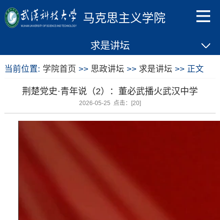
马克思主义学院
求是讲坛
当前位置:
学院首页
>>
思政讲坛
>>
求是讲坛
>> 正文
荆楚党史·青年说（2）：董必武播火武汉中学
2026-05-25 点击：[
20
]