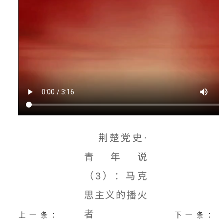
荆楚党史·
青年说
（3）：马克
思主义的播火
者
上一条：
下一条：