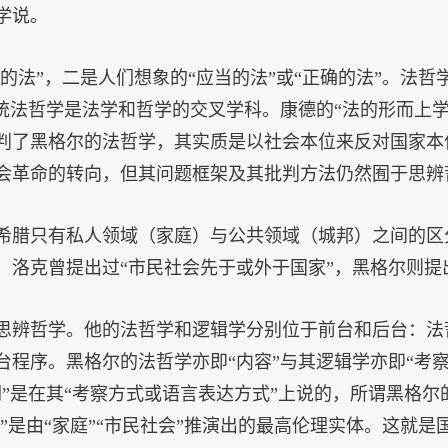
学说。
的法”，二是人们想象的“应当的法”或“正确的法”。法哲学
统法哲学是法学和哲学的交叉学科。康德的“法的形而上学
判了黑格尔的法哲学，其实质是以社会本位来反对国家本
会革命的转向，但其问题框架及其批判方法仍然囿于思辨
希腊只有私人领域（家庭）与公共领域（城邦）之间的区分
洛克曾提出过“市民社会先于或外于国家”，黑格尔则提出
思辨哲学。他的法哲学和逻辑学分别位于前台和后台：法
程序。黑格尔的法哲学亦即“内容”与其逻辑学亦即“考察
”是在其“考察方式或语言表达方式”上说的，所谓黑格尔的
家”是由“家庭”“市民社会”推演出的最高伦理实体。这就