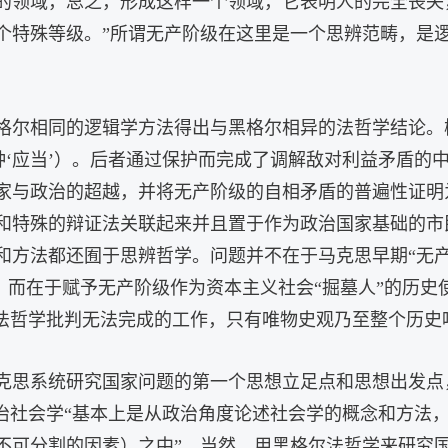
的领域，总之，形成这样一个领域，它表明人的完全丧失
个特殊等级。”所谓无产阶级在这里是一个思辨范畴，是
格尔相同的逻辑学方法得出与黑格尔相异的法哲学结论。
种‘应当’）。后者通过保护而完成了调解敌对利益矛盾的
家与政治的超越，并将无产阶级的自相矛盾的普遍性证明
和特殊的辩证法关联起来并且置于作为政治国家基础的市
和方法都还囿于思辨哲学。问题并不在于马克思早期“无
级，而在于赋予无产阶级作为资本主义社会“掘墓人”的历史
是法哲学批判无法完成的工作，只有唯物史观乃至整个历史
克思系统研究国家问题的第一个思想立足点和思想出发点
政治社会学“基本上是从政治角度论述社会学的概念和方法
不可分割的因素）之中”。当然，用黑格尔法哲学来研究