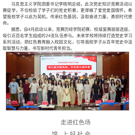
马克思主义学院团委书记李晓明总结，此次党史知识竞赛活动以
赛促学，不仅检验了学子们的党史积累，更厚植了爱党爱国情怀。希
望我校学子以此为契机，传承红色基因，汲取奋进力量，勇担时代使
命。
据悉，自4月启动以来，竞赛历经学院初赛、校级复赛层层选拔，
吸引近百名学生组成的24支队伍参与。未来学校将持续打造党史学习
系列活动，把红色教育融入校园文化，引导我校学子从百年党史中汲
取智慧与力量，书写新时代青年担当。
走进红色场
馆 上好社会